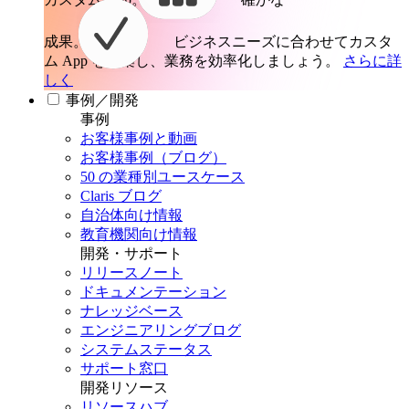
成果。
ビジネスニーズに合わせてカスタ
ム App を構築し、業務を効率化しましょう。
さらに詳
しく
事例／開発
事例
お客様事例と動画
お客様事例（ブログ）
50 の業種別ユースケース
Claris ブログ
自治体向け情報
教育機関向け情報
開発・サポート
リリースノート
ドキュメンテーション
ナレッジベース
エンジニアリングブログ
システムステータス
サポート窓口
開発リソース
リソースハブ