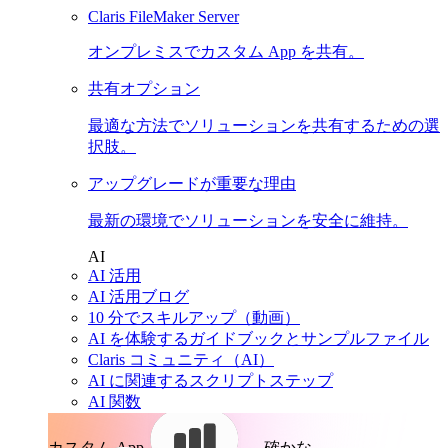
Claris FileMaker Server
オンプレミスでカスタム App を共有。
共有オプション
最適な方法でソリューションを共有するための選
択肢。
アップグレードが重要な理由
最新の環境でソリューションを安全に維持。
AI
AI 活用
AI 活用ブログ
10 分でスキルアップ（動画）
AI を体験するガイドブックとサンプルファイル
Claris コミュニティ（AI）
AI に関連するスクリプトステップ
AI 関数
カスタム App。
確かな