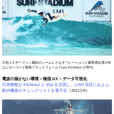
大型人工サーフィン施設のシームレスなオペレーションと顧客満足度の向
上にローコード開発プラットフォーム Claris FileMaker が寄与。
電波の届かない環境 × 物流 DX × データ可視化
日本郵船が FileMaker と iPad を活用し、2,000 項目におよぶ
船内機器のチェックリストを電子化
（2021/2/9）