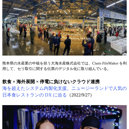
熊本県の水産業の中核を担う大海水産株式会社では、Claris FileMaker を利
用して、セリ取引に関する伝票のデジタル化に取り組んでいる。
飲食 × 海外展開 × 停電に負けないクラウド連携
海を超えたシステム内製化支援。ニュージーランドで人気の
日本食レストランの DX に迫る
（2022/9/27）