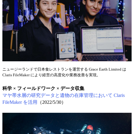
ニュージーランドで日本食レストランを運営する Grace Earth Limited は
Claris FileMaker により経営の高度化や業務改善を実現。
科学 × フィールドワーク × データ収集
マヤ帯水層の研究データと遺物の在庫管理において Claris
FileMaker を活用
（2022/5/30）