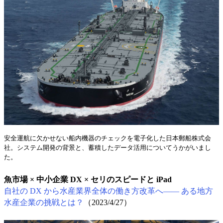
安全運航に欠かせない船内機器のチェックを電子化した日本郵船株式会
社。システム開発の背景と、蓄積したデータ活用についてうかがいまし
た。
魚市場 × 中小企業 DX × セリのスピードと iPad
自社の DX から水産業界全体の働き方改革へ―― ある地方
水産企業の挑戦とは？
（2023/4/27）