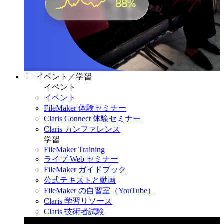
イベント／学習
イベント
イベント
FileMaker 体験セミナー
Claris Connect 体験セミナー
Claris カンファレンス
学習
FileMaker Training
ライブ Web セミナー
FileMaker ガイドブック
公式テキストと動画
FileMaker の自習室（YouTube）
Claris 学習リソース
Claris 技術者試験
Claris カンファレンス 2026
11月11日〜13日 東京・虎ノ