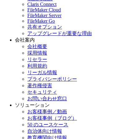
Claris Connect
FileMaker Cloud
FileMaker Server
FileMaker Go
共有オプション
アップグレードが重要な理由
会社案内
会社概要
採用情報
リセラー
利用規約
リーガル情報
プライバシーポリシー
著作権侵害
セキュリティ
お問い合わせ窓口
ソリューション
お客様事例／動画
お客様事例（ブログ）
50 のユースケース
自治体向け情報
教育機関向け情報