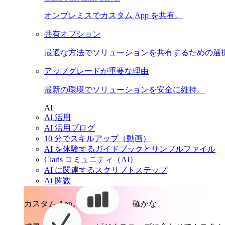
オンプレミスでカスタム App を共有。
共有オプション
最適な方法でソリューションを共有するための選
アップグレードが重要な理由
最新の環境でソリューションを安全に維持。
AI
AI 活用
AI 活用ブログ
10 分でスキルアップ（動画）
AI を体験するガイドブックとサンプルファイル
Claris コミュニティ（AI）
AI に関連するスクリプトステップ
AI 関数
カスタム App。
確かな