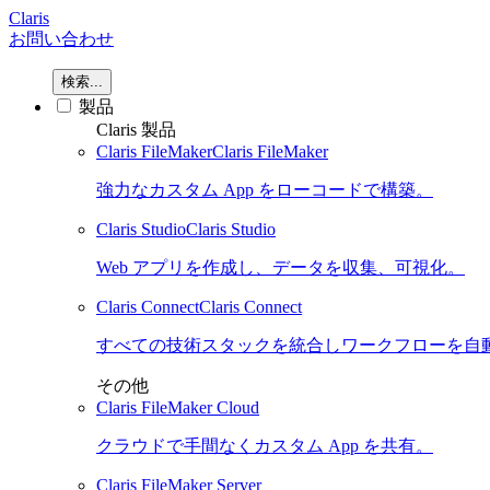
Claris
お問い合わせ
検索...
製品
Claris 製品
Claris FileMaker
Claris FileMaker
強力なカスタム App をローコードで構築。
Claris Studio
Claris Studio
Web アプリを作成し、データを収集、可視化。
Claris Connect
Claris Connect
すべての技術スタックを統合しワークフローを自
その他
Claris FileMaker Cloud
クラウドで手間なくカスタム App を共有。
Claris FileMaker Server