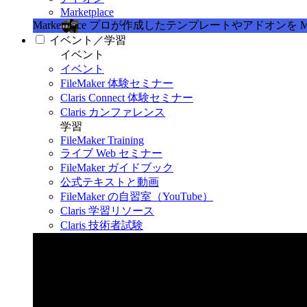
Marketplace
Marketplace
プロが作成したテンプレートやアドオンを Marke
イベント／学習
イベント
イベント
FileMaker 体験セミナー
Claris Connect 体験セミナー
Claris カンファレンス
学習
FileMaker Training
ライブ Web セミナー
FileMaker ガイドブック
公式テキストと動画
FileMaker の自習室（YouTube）
Claris 学習リソース
Claris 技術者試験
Claris カンファレンス 2026
11月11日〜13日 東京・