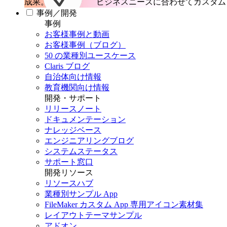
成果。
ビジネスニーズに合わせてカスタム 
事例／開発
事例
お客様事例と動画
お客様事例（ブログ）
50 の業種別ユースケース
Claris ブログ
自治体向け情報
教育機関向け情報
開発・サポート
リリースノート
ドキュメンテーション
ナレッジベース
エンジニアリングブログ
システムステータス
サポート窓口
開発リソース
リソースハブ
業種別サンプル App
FileMaker カスタム App 専用アイコン素材集
レイアウトテーマサンプル
アドオン