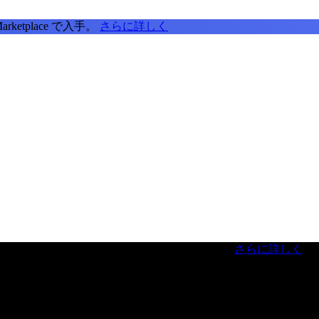
tplace で入手。
さらに詳しく
虎ノ門ヒルズフォーラム／参加無料（事前登録制）
さらに詳しく