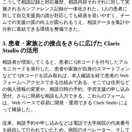
こうして相談記録と対応履歴、相談内容それぞれに対して実
施されるカンファレンス記録が一体化された。1人の患者に
対して自立支援員の誰が対応しても経過を追いやすく、チー
ムでの支援の質の向上が図られるうえ、相談データを集計や
分析に直結できる環境を整備できた。
3. 患者・家族との接点をさらに広げた Claris
Studio の活用
相談者が増加してくると、患者に QRコードを付与したアル
モニカードを発行した。患者や家族が自身のスマートフォン
などで QRコードを読み取れば、本人確認を経て患者の Web
フォームへアクセスできる仕組みである。そこでは住所など
の個人情報の変更や、相談日時の予約、学習支援の申し込み
受付、さらに簡易な相談も入力できる。これらのフォーム
は、Web ベースで容易に開発・運用できる Claris Studio によ
って構築した。
従来、相談予約や申し込みなどは電話で大学病院の代表番号
を経由して行われていたため、病院のオペレーター、そして