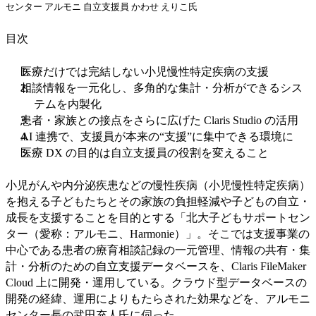
センター アルモニ 自立支援員 かわせ えりこ氏
目次
医療だけでは完結しない小児慢性特定疾病の支援
相談情報を一元化し、多角的な集計・分析ができるシス
テムを内製化
患者・家族との接点をさらに広げた Claris Studio の活用
AI 連携で、支援員が本来の“支援”に集中できる環境に
医療 DX の目的は自立支援員の役割を変えること
小児がんや内分泌疾患などの慢性疾病（小児慢性特定疾病）
を抱える子どもたちとその家族の負担軽減や子どもの自立・
成長を支援することを目的とする「北大子どもサポートセン
ター（愛称：アルモニ、Harmonie）」。そこでは支援事業の
中心である患者の療育相談記録の一元管理、情報の共有・集
計・分析のための自立支援データベースを、Claris FileMaker
Cloud 上に開発・運用している。クラウド型データベースの
開発の経緯、運用によりもたらされた効果などを、アルモニ
センター長の武田充人氏に伺った。