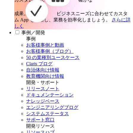
成果。
ビジネスニーズに合わせてカスタ
ム App を構築し、業務を効率化しましょう。
さらに詳
しく
事例／開発
事例
お客様事例と動画
お客様事例（ブログ）
50 の業種別ユースケース
Claris ブログ
自治体向け情報
教育機関向け情報
開発・サポート
リリースノート
ドキュメンテーション
ナレッジベース
エンジニアリングブログ
システムステータス
サポート窓口
開発リソース
リソースハブ