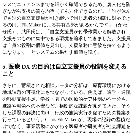
ンスでニュアンスまでを細かく確認できるため、属人化を防
ぎながら支援の質を均霑（てん）化できるのだ。「誰が休ん
でも別の自立支援員が引き継いで同じ患者の相談に対応でき
るのは、FileMaker による共有基盤があるからです」（かわ
せ氏）。武田氏は、「自立支援員が付帯作業から解放され、
支援そのものに集中できる環境を追求してきました。支援員
は自身の役割の価値を見出し、支援業務に意欲を持てるよう
になります」とシステムの果たす価値を説く。
5. 医療 DX の目的は自立支援員の役割を変える
こと
さらに、蓄積された相談データの分析は、療育環境における
地域課題の可視化にもつながっている。例えば、通学・通院
の移動支援不足、学校・園での医療的ケア体制の不十分さ、
進路や就労への不安など、横断的な課題が見えてきた。そう
した課題の解決に向け、行政の施策実行を促すための提案を
行っているという。Claris FileMaker が、現場の記録の蓄積だ
けでなく、事業活動にかかわる医療者や研究者が社会課題を