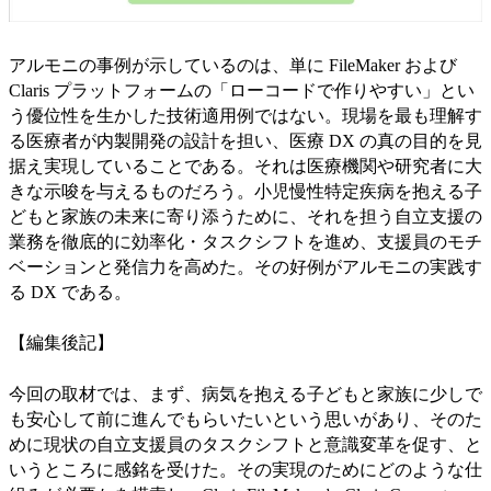
アルモニの事例が示しているのは、単に FileMaker および
Claris プラットフォームの「ローコードで作りやすい」とい
う優位性を生かした技術適用例ではない。現場を最も理解す
る医療者が内製開発の設計を担い、医療 DX の真の目的を見
据え実現していることである。それは医療機関や研究者に大
きな示唆を与えるものだろう。小児慢性特定疾病を抱える子
どもと家族の未来に寄り添うために、それを担う自立支援の
業務を徹底的に効率化・タスクシフトを進め、支援員のモチ
ベーションと発信力を高めた。その好例がアルモニの実践す
る DX である。
【編集後記】
今回の取材では、まず、病気を抱える子どもと家族に少しで
も安心して前に進んでもらいたいという思いがあり、そのた
めに現状の自立支援員のタスクシフトと意識変革を促す、と
いうところに感銘を受けた。その実現のためにどのような仕