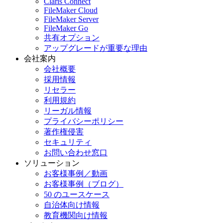
Claris Connect
FileMaker Cloud
FileMaker Server
FileMaker Go
共有オプション
アップグレードが重要な理由
会社案内
会社概要
採用情報
リセラー
利用規約
リーガル情報
プライバシーポリシー
著作権侵害
セキュリティ
お問い合わせ窓口
ソリューション
お客様事例／動画
お客様事例（ブログ）
50 のユースケース
自治体向け情報
教育機関向け情報