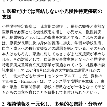
1. 医療だけでは完結しない小児慢性特定疾病の
支援
小児慢性特定疾病は、児童期に発症し、長期の療養と高額な
医療費が必要となる慢性疾患を指し、小児がん、慢性腎疾
患、糖尿病など 800 以上の疾患を対象とする。これらの患者
は、療養が長期に及ぶ身体的苦痛に加え、学習や学校生活、
自立・成人への移行支援などの課題を抱えている。そのため
本人はもちろん、家族に対してもさまざまな支援策が求めら
れる。その対策として、自治体が事業主体となった小児慢性
特定疾病児童等自立支援事業が実施されている。札幌市の委
託事業として 2024年8月に北海道大学病院に設置されたの
が、「北大子どもサポートセンター アルモニ」だ。愛称の
アルモニ（Harmonie）は、フランス語で“調和”を意味し、患
者・家族、医療関係者、学校・行政などが一体となって子ど
もたちの自立を育むことを目指して名付けられたという。
2. 相談情報を一元化し、多角的な集計・分析が