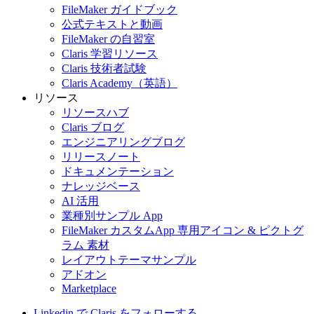
FileMaker ガイドブック
公式テキストと動画
FileMaker の自習室
Claris 学習リソース
Claris 技術者試験
Claris Academy（英語）
リソース
リソースハブ
Claris ブログ
エンジニアリングブログ
リリースノート
ドキュメンテーション
ナレッジベース
AI 活用
業種別サンプル App
FileMaker カスタムApp 専用アイコン & ピクトグ
ラム 素材
レイアウトテーマサンプル
アドオン
Marketplace
Linkedin で Claris をフォローする