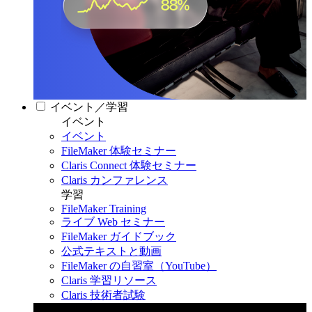
イベント／学習
イベント
イベント
FileMaker 体験セミナー
Claris Connect 体験セミナー
Claris カンファレンス
学習
FileMaker Training
ライブ Web セミナー
FileMaker ガイドブック
公式テキストと動画
FileMaker の自習室（YouTube）
Claris 学習リソース
Claris 技術者試験
Claris カンファレンス 2026
11月11日〜13日 東京・虎ノ