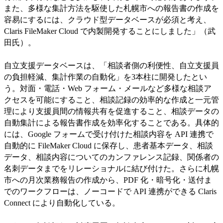
また、多様な集計方法を駆使した札幌市への報告書の作成を
容易にするには、クラウド型データベースが必須と考え、
Claris FileMaker Cloud で内製開発することにしました」（武
田氏）。
自立支援データベースは、「相談者側の利便性、自立支援員
の負担軽減、集計作業の自動化」を3本柱に開発したとい
う。対面・電話・Web フォーム・メールなど多様な相談ア
クセスを可能にすること、相談記録の効率的な作成と一元管
理により支援員間の情報共有を促進すること、相談データの
自動集計による報告書作成を効率化することである。具体的
には、Google フォームで受け付けた相談内容を API 連携で
自動的に FileMaker Cloud に保存し、患者基本データ、相談
データ、相談内容についてのカンファレンス記録、関係者の
名刺データまでをリレーショナルに結び付けた。さらに札幌
市への月次業務報告の作成から、PDF 化・暗号化・送付ま
でのワークフローは、ノーコードで API 連携ができる Claris
Connect により自動化している。