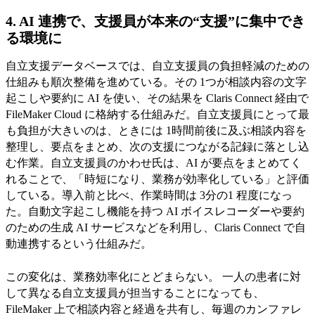
4. AI 連携で、支援員が本来の“支援”に集中でき
る環境に
自立支援データベースでは、自立支援員の負担軽減のための
仕組みも順次整備を進めている。その 1つが相談内容の文字
起こしや要約に AI を使い、その結果を Claris Connect 経由で
FileMaker Cloud に格納する仕組みだ。自立支援員にとって最
も負担が大きいのは、ときには 1時間前後に及ぶ相談内容を
整理し、要点をまとめ、次の支援につながる記録に落とし込
む作業。自立支援員のかわせ氏は、AI が要点をまとめてく
れることで、「時短になり、業務が効率化している」と評価
している。導入前と比べ、作業時間は 3分の1 程度になっ
た。自動文字起こし機能を持つ AI ボイスレコーダーや要約
のための生成 AI サービスなどを利用し、Claris Connect で自
動連携するという仕組みだ。
この変化は、業務効率化にとどまらない。 一人の患者に対
して異なる自立支援員が担当することになっても、
FileMaker 上で相談内容と経過を共有し、毎週のカンファレ