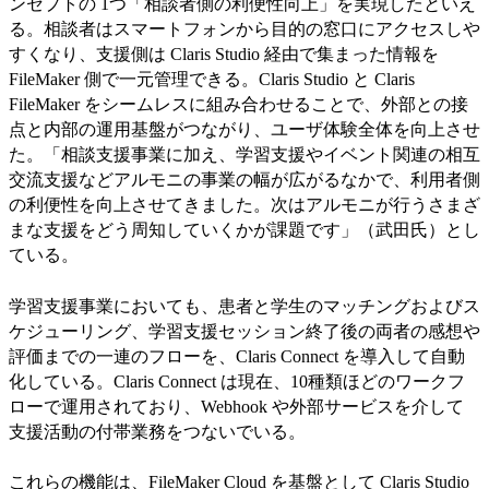
ンセプトの 1つ「相談者側の利便性向上」を実現したといえ
る。相談者はスマートフォンから目的の窓口にアクセスしや
すくなり、支援側は Claris Studio 経由で集まった情報を
FileMaker 側で一元管理できる。Claris Studio と Claris
FileMaker をシームレスに組み合わせることで、外部との接
点と内部の運用基盤がつながり、ユーザ体験全体を向上させ
た。「相談支援事業に加え、学習支援やイベント関連の相互
交流支援などアルモニの事業の幅が広がるなかで、利用者側
の利便性を向上させてきました。次はアルモニが行うさまざ
まな支援をどう周知していくかが課題です」（武田氏）とし
ている。
学習支援事業においても、患者と学生のマッチングおよびス
ケジューリング、学習支援セッション終了後の両者の感想や
評価までの一連のフローを、Claris Connect を導入して自動
化している。Claris Connect は現在、10種類ほどのワークフ
ローで運用されており、Webhook や外部サービスを介して
支援活動の付帯業務をつないでいる。
これらの機能は、FileMaker Cloud を基盤として Claris Studio