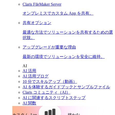
Claris FileMaker Server
オンプレミスでカスタム App を共有。
共有オプション
最適な方法でソリューションを共有するための選
択肢。
アップグレードが重要な理由
最新の環境でソリューションを安全に維持。
AI
AI 活用
AI 活用ブログ
10 分でスキルアップ（動画）
AI を体験するガイドブックとサンプルファイル
Claris コミュニティ（AI）
AI に関連するスクリプトステップ
AI 関数
カスタム App。
確かな