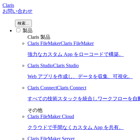
Claris
お問い合わせ
検索...
製品
Claris 製品
Claris FileMaker
Claris FileMaker
強力なカスタム App をローコードで構築。
Claris Studio
Claris Studio
Web アプリを作成し、データを収集、可視化。
Claris Connect
Claris Connect
すべての技術スタックを統合しワークフローを自
その他
Claris FileMaker Cloud
クラウドで手間なくカスタム App を共有。
Claris FileMaker Server