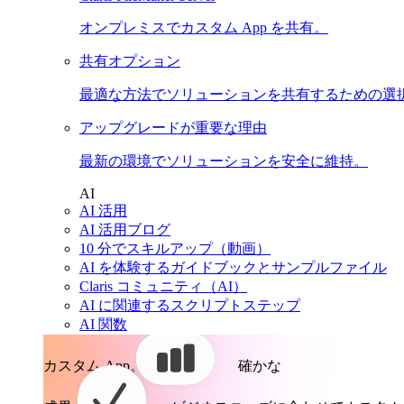
オンプレミスでカスタム App を共有。
共有オプション
最適な方法でソリューションを共有するための選
アップグレードが重要な理由
最新の環境でソリューションを安全に維持。
AI
AI 活用
AI 活用ブログ
10 分でスキルアップ（動画）
AI を体験するガイドブックとサンプルファイル
Claris コミュニティ（AI）
AI に関連するスクリプトステップ
AI 関数
カスタム App。
確かな