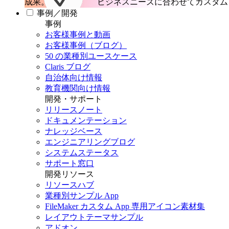
成果。
ビジネスニーズに合わせてカスタム 
事例／開発
事例
お客様事例と動画
お客様事例（ブログ）
50 の業種別ユースケース
Claris ブログ
自治体向け情報
教育機関向け情報
開発・サポート
リリースノート
ドキュメンテーション
ナレッジベース
エンジニアリングブログ
システムステータス
サポート窓口
開発リソース
リソースハブ
業種別サンプル App
FileMaker カスタム App 専用アイコン素材集
レイアウトテーマサンプル
アドオン