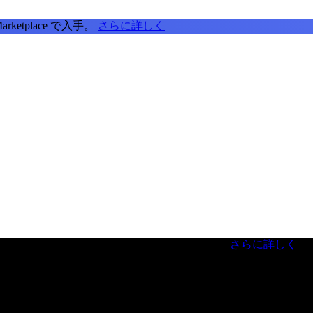
tplace で入手。
さらに詳しく
虎ノ門ヒルズフォーラム／参加無料（事前登録制）
さらに詳しく