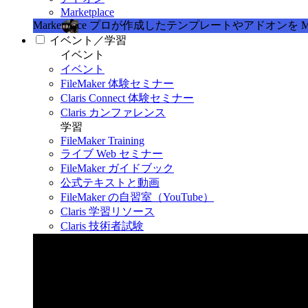
Marketplace
Marketplace
プロが作成したテンプレートやアドオンを Marke
イベント／学習
イベント
イベント
FileMaker 体験セミナー
Claris Connect 体験セミナー
Claris カンファレンス
学習
FileMaker Training
ライブ Web セミナー
FileMaker ガイドブック
公式テキストと動画
FileMaker の自習室（YouTube）
Claris 学習リソース
Claris 技術者試験
Claris カンファレンス 2026
11月11日〜13日 東京・