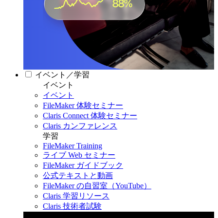
イベント／学習
イベント
イベント
FileMaker 体験セミナー
Claris Connect 体験セミナー
Claris カンファレンス
学習
FileMaker Training
ライブ Web セミナー
FileMaker ガイドブック
公式テキストと動画
FileMaker の自習室（YouTube）
Claris 学習リソース
Claris 技術者試験
Claris カンファレンス 2026
11月11日〜13日 東京・虎ノ