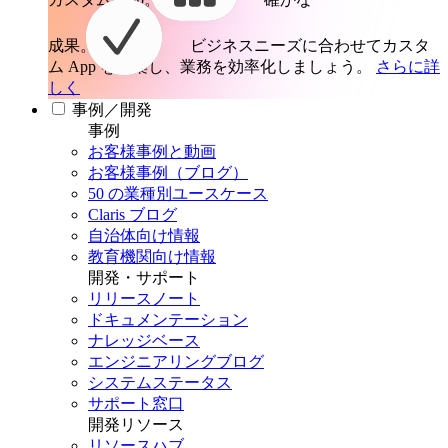
成果。
ビジネスニーズに合わせてカスタ
ム App を構築し、業務を効率化しましょう。
さらに詳
しく
事例／開発
事例
お客様事例と動画
お客様事例（ブログ）
50 の業種別ユースケース
Claris ブログ
自治体向け情報
教育機関向け情報
開発・サポート
リリースノート
ドキュメンテーション
ナレッジベース
エンジニアリングブログ
システムステータス
サポート窓口
開発リソース
リソースハブ