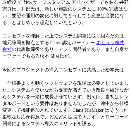
取締役 で 静波サーフスタジアム アドバイザーでもある 井部
憲良氏。井部氏は、新しい施設のシステムに 100% 完成はな
い、要望や運用の変化に対してどうしても変更は必要にな
る、とはじめから想定していたという。
コンセプトを理解した上でシステム開発に取り組んだのは、
地元静岡を拠点とする Claris 認定パートナー
ネビュラ株式
會社
の代表取締役であり、アプリ開発者であり、また自身サ
ーファーでもある松本 健吾氏だ。
今回のプロジェクトの導入コンセプトに共感した松本氏は
「仕様書よりも動くソフトウェアを現場は必要としていまし
た。システムを使いながら要望が増えていき改良を続けなが
らシステムを一緒に成長させています。例えば、当初はレン
タルボードという要件はありませんでしたが、途中から仕様
変更して機能追加されています。Claris FileMaker はそうした
柔軟な対応が得意で、どんどん拡張できます」とローコード
開発によるシステム導入のメリットを語る。