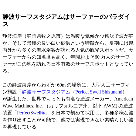
静波サーフスタジアムはサーファーのパラダイ
ス
静波海岸（静岡県牧之原市）は温暖な気候かつ遠浅で波が静
か、そして景観の良い白い砂浜という特徴から、夏期には県
内外から多くの海水浴客が訪れる人気の観光スポットだ。サ
ーファーからの知名度も高く、年間およそ60 万人のサーフ
ァーがこの地を訪れる日本有数のサーフスポットとなってい
る。
この静波海岸からわずか 60m の場所に、大型人工サーフィ
ン施設「
静波サーフスタジアム（Perfect Swell Shizunami）
」
が誕生した。世界でもっとも有名な造波メーカー、American
Wave Machines, Inc. （カリフォルニア州、以下 AWM) の造波
装置「
PerfectSwell®
」 を日本で初めて採用し、多種多様な波
を作り出すことが可能で、他では実現できない素晴らしい波
を再現している。