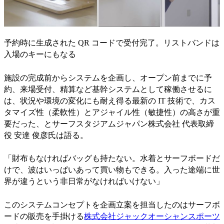
予約時に生成された QR コードで受付完了。リストバンドは
入場のキーにもなる
施設の完成前からシステムを企画し、オープン前までに予
約、来場受付、精算など基幹システムとして稼働させるに
は、状況や環境の変化にも耐え得る最新の IT 技術で、カス
タマイズ性（柔軟性）とアジャイル性（敏捷性）の高さが重
要だった、とサーフスタジアムジャパン株式会社 代表取締
役 安達 俊彦氏は語る。
「財布もなければバッグも持たない。水着とサーフボードだ
けで、波はいっぱいあって買い物もできる。入った途端に世
界が違うという非日常がなければいけない」
このシステムコンセプトを企画立案を担当したのはサーフボ
ードの販売を手掛ける
株式会社ジャックオーシャンスポーツ