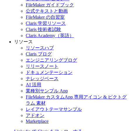
FileMaker ガイドブック
公式テキストと動画
FileMaker の自習室
Claris 学習リソース
Claris 技術者試験
Claris Academy（英語）
リソース
リソースハブ
Claris ブログ
エンジニアリングブログ
リリースノート
ドキュメンテーション
ナレッジベース
AI 活用
業種別サンプル App
FileMaker カスタムApp 専用アイコン & ピクトグ
ラム 素材
レイアウトテーマサンプル
アドオン
Marketplace