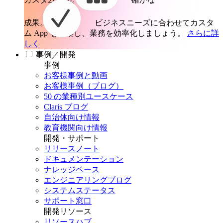
成果。
ビジネスニーズに合わせてカスタ
ム App を構築し、業務を効率化しましょう。
さらに詳
しく
事例／開発
事例
お客様事例と動画
お客様事例（ブログ）
50 の業種別ユースケース
Claris ブログ
自治体向け情報
教育機関向け情報
開発・サポート
リリースノート
ドキュメンテーション
ナレッジベース
エンジニアリングブログ
システムステータス
サポート窓口
開発リソース
リソースハブ