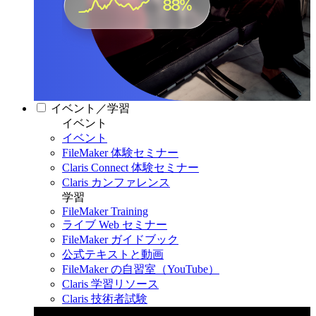
イベント／学習
イベント
イベント
FileMaker 体験セミナー
Claris Connect 体験セミナー
Claris カンファレンス
学習
FileMaker Training
ライブ Web セミナー
FileMaker ガイドブック
公式テキストと動画
FileMaker の自習室（YouTube）
Claris 学習リソース
Claris 技術者試験
Claris カンファレンス 2026
11月11日〜13日 東京・虎ノ