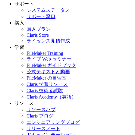
サポート
システムステータス
サポート窓口
購入
購入プラン
Claris Store
ライセンス見積作成
学習
FileMaker Training
ライブ Web セミナー
FileMaker ガイドブック
公式テキストと動画
FileMaker の自習室
Claris 学習リソース
Claris 技術者試験
Claris Academy（英語）
リソース
リソースハブ
Claris ブログ
エンジニアリングブログ
リリースノート
ドキュメンテーション