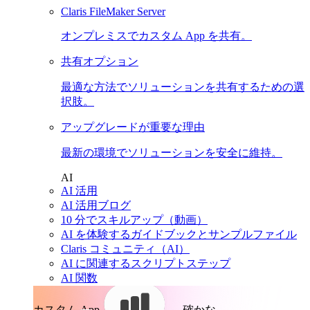
Claris FileMaker Server
オンプレミスでカスタム App を共有。
共有オプション
最適な方法でソリューションを共有するための選
択肢。
アップグレードが重要な理由
最新の環境でソリューションを安全に維持。
AI
AI 活用
AI 活用ブログ
10 分でスキルアップ（動画）
AI を体験するガイドブックとサンプルファイル
Claris コミュニティ（AI）
AI に関連するスクリプトステップ
AI 関数
カスタム App。
確かな