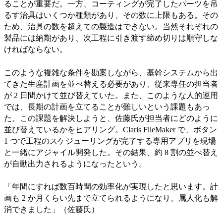
ることが重要だ。一方、コーティングが完了したパーツを吊
るす治具はいくつか種類があり、その数に上限もある。その
ため、治具の数を超えての製造はできない。当然それぞれの
製品には納期があり、次工程に引き渡す締め切りは順守しな
ければならない。
このような複雑な条件を勘案しながら、基幹システムから出
てきた生産計画を並べ替える必要があり、従来専任の担当者
が 2 日間かけて並び替えていた。また、このような人的運用
では、長期の計画を立てることが難しいという課題もあっ
た。この課題を解決しようと、佐藤氏が担当者にどのように
並び替えているかをヒアリング。Claris FileMaker で、ボタン
1 つで工程のスケジューリングが完了する専用アプリを現場
と一緒にアジャイル開発した。その結果、約 8 割の並べ替え
が自動出力されるようになったという。
「年間にすれば数百時間の効率化が実現したと思います。計
画も 2 か月くらい先まで立てられるようになり、属人化も解
消できました」（佐藤氏）