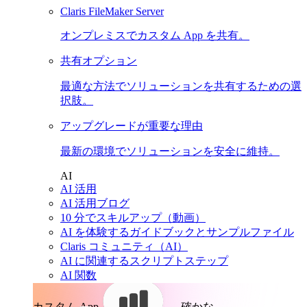
Claris FileMaker Server
オンプレミスでカスタム App を共有。
共有オプション
最適な方法でソリューションを共有するための選
択肢。
アップグレードが重要な理由
最新の環境でソリューションを安全に維持。
AI
AI 活用
AI 活用ブログ
10 分でスキルアップ（動画）
AI を体験するガイドブックとサンプルファイル
Claris コミュニティ（AI）
AI に関連するスクリプトステップ
AI 関数
カスタム App。
確かな