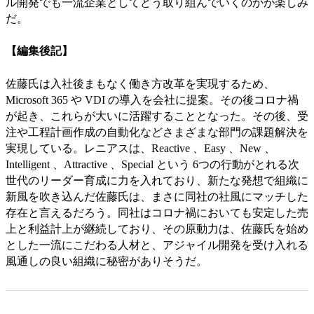
ル開発でも一流企業としてどう取り組んでいくのかが楽しみ
だ。
【編集後記】
佐藤氏は入社後まもなく働き方改革を実現するため、
Microsoft 365 や VDI の導入を会社に提案。その後コロナ禍
が起き、これらが大いに活躍することとなった。その後、受
注や工程計画作成の自動化などさまざまな部門の課題解決を
実現している。レニアスは、Reactive 、Easy 、New 、
Intelligent 、Attractive 、Special という 6つの行動がとれる次
世代のリーダー育成に力を入れており、新たな発想で組織に
新風を吹き込んだ佐藤氏は、まさに同社の社風にマッチした
存在と言えるだろう。同社はコロナ禍においても安定した売
上と利益計上が継続しており、その原動力は、佐藤氏を始め
とした一流にこだわる人材と、アジャイル開発を受け入れる
風通しの良い組織に秘密がありそうだ。