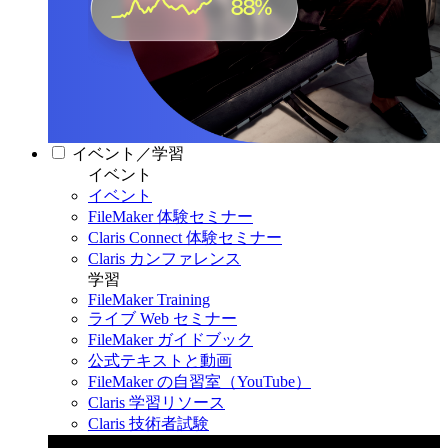
イベント／学習
イベント
イベント
FileMaker 体験セミナー
Claris Connect 体験セミナー
Claris カンファレンス
学習
FileMaker Training
ライブ Web セミナー
FileMaker ガイドブック
公式テキストと動画
FileMaker の自習室（YouTube）
Claris 学習リソース
Claris 技術者試験
Claris カンファレンス 2026
11月11日〜13日 東京・虎ノ