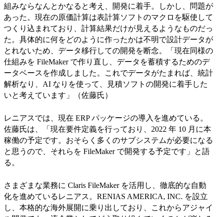
組みならなんとかなると考え、開発に着手。しかし、問題が
あった。現在の原価計算は表計算ソフトのマクロを駆使して
つくり込まれており、計算結果だけが見えるようなものだっ
た。具体的に何をどのように作ったかは不明で設計データが
とれないため、データ移行しての開発を断念。「現在同様の
仕組みを FileMaker で作り直し、データを蓄積するためのデ
ータベースを作成しました。これでデータがたまれば、統計
解析なり、AI なりを使って、見積ソフトの開発に着手した
いと考えています」（佐藤氏）
レニアスでは、現在 ERP パッケージの導入を進めている。
佐藤氏は、「現在要件定義を行っており、2022 年 10 月に本
稼働の予定です。おそらく多くのサブシステムが必要になる
と思うので、それらを FileMaker で開発する予定です」と語
る。
さまざまな業務に Claris FileMaker を活用し、徹底的な自動
化を進めているレニアス。RENIAS AMERICA, INC. を設立
し、本格的な海外展開に乗り出しており、これからアジャイ