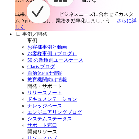
成果。
ビジネスニーズに合わせてカスタ
ム App を構築し、業務を効率化しましょう。
さらに詳
しく
事例／開発
事例
お客様事例と動画
お客様事例（ブログ）
50 の業種別ユースケース
Claris ブログ
自治体向け情報
教育機関向け情報
開発・サポート
リリースノート
ドキュメンテーション
ナレッジベース
エンジニアリングブログ
システムステータス
サポート窓口
開発リソース
リソースハブ