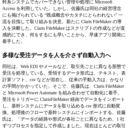
幹系システムでカバーできない管理や処理に Microsoft
Access を利用していた。しかし、佐藤氏は同社の経営理念
にも掲げられている “既成概念やカタチにとらわれない” 一
流を目指して取り組みを決意。新たに Claris FileMaker の導
入を決断した。Claris FileMaker はスクリプトの作成などが直
感的にでき、何をするにも早いことから、早速アプリ開発に
着手した。
多様な受注データを人を介さず自動入力へ
同社は、Web EDI やメールなど、取引先ごとに異なる形態で
受注を処理している。受領するデータ形式は、テキスト、表
計算ソフト、csv などが混在し、従来の手動入力は、かなり
の手間がかかっていた。そこで、佐藤氏は、Claris FileMaker
と Microsoft Power Automate を組み合わせて自動化に着手。
受注をトリガーに ClarisFileMaker 経由でデータをインポート
し、基幹システムにデータを取り込める csv 形式に自動変
換。処理後のフローで基幹システムにインポートする。佐藤
氏は、「データの経路や形式が各社ごとに異なるため、1 社
ずつプロセスを指定して作成しました。現在ほとんどの取引