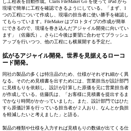
し工程表を自動作成。Claris FileMaker Go を使って iPad から
現場で簡単に工程を確認できるようにしている。「まず、1
つの工程について作成し、現場の担当者に使い勝手を確認し
てもらっています。FileMaker はプロトタイプの作成が簡単
にできるので、現場を巻き込んだアジャイル開発に向いてい
ます」（佐藤氏）。さらに今後は要望に合わせてブラッシュ
アップを行いつつ、他の工程にも横展開する予定だ。
拡がるアジャイル開発。世界を見据えるローコ
ード開発。
同社の製品の多くは特注品のため、仕様がそれぞれ細かく異
なる。そのため見積書を出すためには、営業担当が設計部門
に見積もりを依頼し、設計が計算した原価を元に営業担当者
が作成している。佐藤氏は、「お客様に見積書を提出するま
でかなり時間がかかっていました。また、設計部門ではひた
すら原価計算を行っている担当者が 2 人おり、なんとか負担
を軽減したいと考えました」と語る。
製品の種類や仕様を入力すれば見積もりの数値が出てくる仕