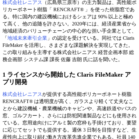
株式会社レニアス
（広島県三原市）の主力製品は、高性能ポ
リカーボネート樹脂「 RENCRAFT® 」を使った樹脂窓であ
る。特に国内の建設機械におけるシェアは 90% 以上と極め
て高く、他の追随を許さない。2020年には、経済産業省から
地域経済のバリューチェーンの中心的な担い手企業として、
「
地域未来牽引企業
」の認定を受けている。同社では Claris
FileMaker を活用し、さまざまな課題解決を実現してきた。
この取り組みを主導する株式会社レニアス 経営企画本部 総
務企画部 システム課 課長 佐藤 吉朗 氏に話を聞いた。
1 ライセンスから開始した Claris FileMaker ア
プリ開発
株式会社レニアス
が提供する高性能ポリカーボネート樹脂
RENCRAFT® は透明度が高く、ガラスより軽くて丈夫なこ
とから建設機械・農業機械のキャビンや、高速鉄道やバスの
窓、ゴルフカート、さらには防犯関連製品などにも使用され
ている。窓用途向けにアルミ製の窓枠も手掛けており、要望
に応じてセットでも提供する。週休 3 日制を目指すなど、生
産性向上に取り組む働き方改革先進企業でもある。社員 140