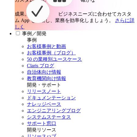
成果。
ビジネスニーズに合わせてカスタ
ム App を構築し、業務を効率化しましょう。
さらに詳
しく
事例／開発
事例
お客様事例と動画
お客様事例（ブログ）
50 の業種別ユースケース
Claris ブログ
自治体向け情報
教育機関向け情報
開発・サポート
リリースノート
ドキュメンテーション
ナレッジベース
エンジニアリングブログ
システムステータス
サポート窓口
開発リソース
リソースハブ