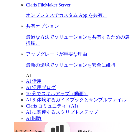
Claris FileMaker Server
オンプレミスでカスタム App を共有。
共有オプション
最適な方法でソリューションを共有するための選
択肢。
アップグレードが重要な理由
最新の環境でソリューションを安全に維持。
AI
AI 活用
AI 活用ブログ
10 分でスキルアップ（動画）
AI を体験するガイドブックとサンプルファイル
Claris コミュニティ（AI）
AI に関連するスクリプトステップ
AI 関数
カスタム App。
確かな