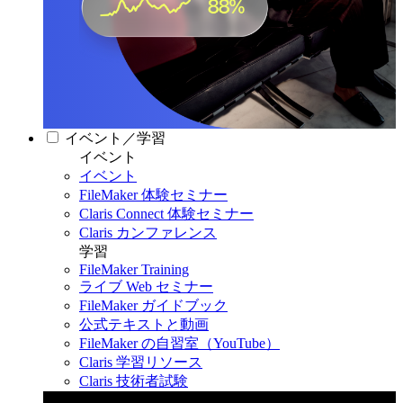
イベント／学習
イベント
イベント
FileMaker 体験セミナー
Claris Connect 体験セミナー
Claris カンファレンス
学習
FileMaker Training
ライブ Web セミナー
FileMaker ガイドブック
公式テキストと動画
FileMaker の自習室（YouTube）
Claris 学習リソース
Claris 技術者試験
Claris カンファレンス 2026
11月11日〜13日 東京・虎ノ