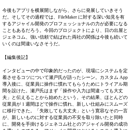
今後もアプリを横展開しながら、さらに発展していきそう
だ。そしてその過程では、FileMaker に対する深い知見を有
するアジャイル開発のプロフェッショナルの力が必要になる
こともあるだろう。今回のプロジェクトにより、日の出屋と
ジェネコム、強い信頼で結ばれた両社の関係は今後も続いて
いくのは間違いなさそうだ。
【編集後記】
インタビューの中で印象的だったのが、現場にシステムを定
着させるコツについて瀬戸氏が語ったシーン。カスタム App
導入後に、従業員に操作に慣れてもらうためにトライアル期
間を設けた。瀬戸氏はまず「操作や入力は間違っても大丈
夫」と伝えることから始めたという。その結果、ほとんどの
従業員が 1 週間ほどで操作に慣れ、新しい仕組みにスムーズ
に移行できた。「失敗しても大丈夫」という寛容なその一言
が、新しいものに対する従業員の不安を取り除いたと同時
に、開発を手掛けるジェネコム社とのアジャイル開発の成功