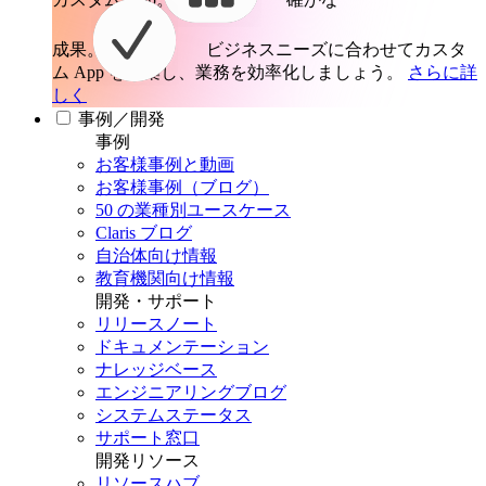
成果。
ビジネスニーズに合わせてカスタ
ム App を構築し、業務を効率化しましょう。
さらに詳
しく
事例／開発
事例
お客様事例と動画
お客様事例（ブログ）
50 の業種別ユースケース
Claris ブログ
自治体向け情報
教育機関向け情報
開発・サポート
リリースノート
ドキュメンテーション
ナレッジベース
エンジニアリングブログ
システムステータス
サポート窓口
開発リソース
リソースハブ