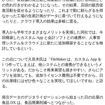
の売れ行きがわかるようになった。その結果、店頭の販売促
進活動を促せるようになったり、これまで勘に頼らざるを得
なかった工場の生産計画がデータに基づいて行えるようにな
ったりと、クラウド導入の効果は多岐に渡る。
導入から半年でさまざまなメリットを実感した同社では、今
回構築したカスタム App と会計ソフトとの連携や、人事管
理システムをクラウド上に新たに追加構築することなどを検
討しているという。
この点について久良木氏は「FileMaker は、カスタム App を
1 つ作ってしまえば、他システムとの連携ができるというメ
リットがある。だからこそ将来展望も描きやすい。さらにア
プリを追加しても、追加ライセンス費用は不要ですから、日
の出屋様にはぜひ色々なことを実現してほしいですね」と語
る。
発注データのデジタライゼーションから始まった日の出屋の
食品 DX は、食品廃棄削減へとつながった。