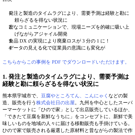
発注と製造のタイムラグにより、需要予測は経験と勘に
頼らざるを得ない状況に
密なコミュニケーションで、現場ニーズを的確に吸い上
げながらアジャイル開発
食品 DX の実現により廃棄ロスが 3 分の 1 に！
データの見える化で従業員の意識にも変化が
こちらからこの事例を PDF でダウンロードいただけます。
1. 発注と製造のタイムラグにより、需要予測は
経験と勘に頼らざるを得ない状況に
熊本県宇城市で、
豆腐やところてん、こんにゃく
などの製
造、販売を行う
株式会社日の出屋
。九州を中心としたスーパ
ーマーケットに「ひので家」として出店販売しているほか、
「できたて豆腐を新鮮なうちに」をコンセプトに、新鮮で美
味しいものを地域の人々に届ける移動販売も手掛けている。
ひので家で販売される厳選した原材料と昔ながらの製法で作