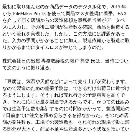
最初に取り組んだのが商品データのデジタル化で、2015 年
から FileMaker Pro 13 を使って商品マスタ整備に着手。FAX
を介して届く店舗からの製造依頼を事務担当者がデータベー
スに入力し、その後工場側が生産数を確認、商品を製造する
という流れを実現した。しかし、この方法には課題があっ
た。入力の手間がかかることに加え、製造依頼から製造に取
りかかるまでにタイムロスが生じてしまうのだ。
株式会社日の出屋 専務取締役の瀬戸 尊史 氏は、当時につい
て次のように振り返る。
「豆腐は、気温や天候などによって売り上げが変わります。
なので製造のための需要予測は、できるだけ出荷日に近づけ
るようにします。そうすれば売れ行きの予測精度を高くで
き、それに応じた量を製造できるからです。かつての仕組み
では生産予定数を集計するのに時間がかかって、製造開始の
2 日前までに注文を締め切らざるを得なかった。そのため店
舗の発注数も、工場での製造数も、それぞれの現場で勘に頼
る部分が大きく、商品不足や生産過多という状況を招いてい