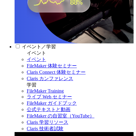
イベント／学習
イベント
イベント
FileMaker 体験セミナー
Claris Connect 体験セミナー
Claris カンファレンス
学習
FileMaker Training
ライブ Web セミナー
FileMaker ガイドブック
公式テキストと動画
FileMaker の自習室（YouTube）
Claris 学習リソース
Claris 技術者試験
Claris カンファレンス 2026
11月11日〜13日 東京・虎ノ