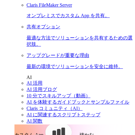
Claris FileMaker Server
オンプレミスでカスタム App を共有。
共有オプション
最適な方法でソリューションを共有するための選
択肢。
アップグレードが重要な理由
最新の環境でソリューションを安全に維持。
AI
AI 活用
AI 活用ブログ
10 分でスキルアップ（動画）
AI を体験するガイドブックとサンプルファイル
Claris コミュニティ（AI）
AI に関連するスクリプトステップ
AI 関数
カスタム App。
確かな