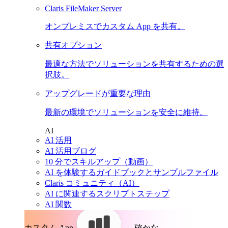
Claris FileMaker Server
オンプレミスでカスタム App を共有。
共有オプション
最適な方法でソリューションを共有するための選
択肢。
アップグレードが重要な理由
最新の環境でソリューションを安全に維持。
AI
AI 活用
AI 活用ブログ
10 分でスキルアップ（動画）
AI を体験するガイドブックとサンプルファイル
Claris コミュニティ（AI）
AI に関連するスクリプトステップ
AI 関数
カスタム App。
確かな