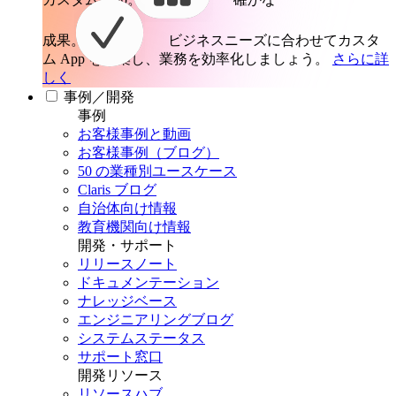
成果。
ビジネスニーズに合わせてカスタ
ム App を構築し、業務を効率化しましょう。
さらに詳
しく
事例／開発
事例
お客様事例と動画
お客様事例（ブログ）
50 の業種別ユースケース
Claris ブログ
自治体向け情報
教育機関向け情報
開発・サポート
リリースノート
ドキュメンテーション
ナレッジベース
エンジニアリングブログ
システムステータス
サポート窓口
開発リソース
リソースハブ