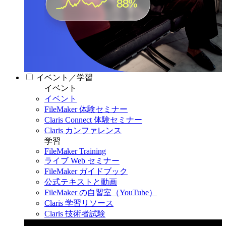
イベント／学習
イベント
イベント
FileMaker 体験セミナー
Claris Connect 体験セミナー
Claris カンファレンス
学習
FileMaker Training
ライブ Web セミナー
FileMaker ガイドブック
公式テキストと動画
FileMaker の自習室（YouTube）
Claris 学習リソース
Claris 技術者試験
Claris カンファレンス 2026
11月11日〜13日 東京・虎ノ