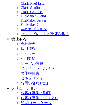
Claris FileMaker
Claris Studio
Claris Connect
FileMaker Cloud
FileMaker Server
FileMaker Go
共有オプション
アップグレードが重要な理由
会社案内
会社概要
採用情報
リセラー
利用規約
リーガル情報
プライバシーポリシー
著作権侵害
セキュリティ
お問い合わせ窓口
ソリューション
お客様事例／動画
お客様事例（ブログ）
50 のユースケース