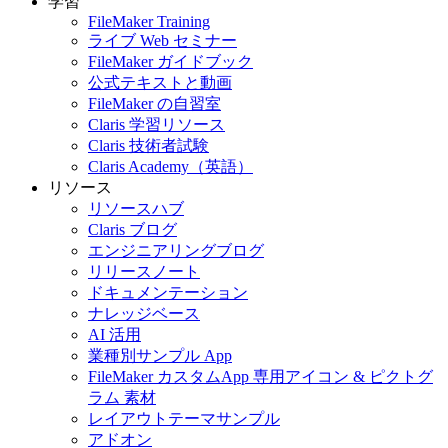
学習
FileMaker Training
ライブ Web セミナー
FileMaker ガイドブック
公式テキストと動画
FileMaker の自習室
Claris 学習リソース
Claris 技術者試験
Claris Academy（英語）
リソース
リソースハブ
Claris ブログ
エンジニアリングブログ
リリースノート
ドキュメンテーション
ナレッジベース
AI 活用
業種別サンプル App
FileMaker カスタムApp 専用アイコン & ピクトグ
ラム 素材
レイアウトテーマサンプル
アドオン