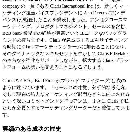
company の一員である Claris International Inc. は、新しくマー
ケティング担当バイスプレジデントに Ann Devens (アン デ
ベンズ) が就任したことを発表しました。アンはグロースマ
ーケティング、プロダクトマネジメント、セールスを含む、
B2B SaaS 業界での経験が豊富というユニークなバックグラ
ウンドの持ち主です。Claris が急成長するエキサイティング
な時期に Claris マーケティングチームに加わることになり、
そのダイナミックなスキルセットを生かして Claris FileMaker
のさらなる強化をサポートしながら、拡大する Claris プラッ
トフォームの勢いを支えることになるでしょう。
Claris の CEO、Brad Freitag (ブラッド フライターグ) は次の
ように述べています。「セールスの才覚、分析的な考え方、
そして現在の強力なマーケティング部門をさらに向上させる
という深いコミットメントを持つアンは、まさに Claris で私
たちが必要とするマーケティングリーダーだと確信していま
す」
実績のある成功の歴史