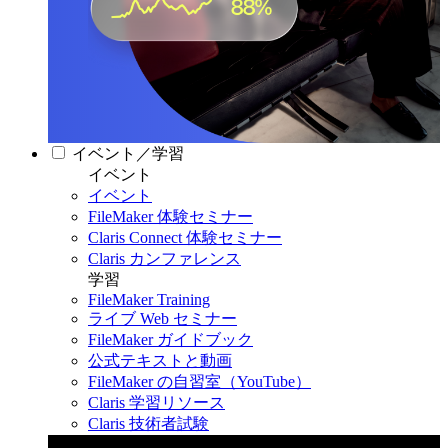
イベント／学習
イベント
イベント
FileMaker 体験セミナー
Claris Connect 体験セミナー
Claris カンファレンス
学習
FileMaker Training
ライブ Web セミナー
FileMaker ガイドブック
公式テキストと動画
FileMaker の自習室（YouTube）
Claris 学習リソース
Claris 技術者試験
Claris カンファレンス 2026
11月11日〜13日 東京・虎ノ