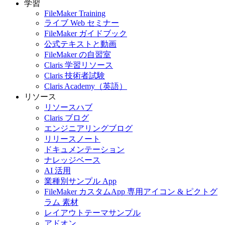
学習
FileMaker Training
ライブ Web セミナー
FileMaker ガイドブック
公式テキストと動画
FileMaker の自習室
Claris 学習リソース
Claris 技術者試験
Claris Academy（英語）
リソース
リソースハブ
Claris ブログ
エンジニアリングブログ
リリースノート
ドキュメンテーション
ナレッジベース
AI 活用
業種別サンプル App
FileMaker カスタムApp 専用アイコン & ピクトグ
ラム 素材
レイアウトテーマサンプル
アドオン