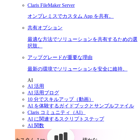
Claris FileMaker Server
オンプレミスでカスタム App を共有。
共有オプション
最適な方法でソリューションを共有するための選
択肢。
アップグレードが重要な理由
最新の環境でソリューションを安全に維持。
AI
AI 活用
AI 活用ブログ
10 分でスキルアップ（動画）
AI を体験するガイドブックとサンプルファイル
Claris コミュニティ（AI）
AI に関連するスクリプトステップ
AI 関数
カスタム App。
確かな