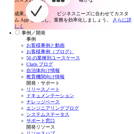
成果。
ビジネスニーズに合わせてカスタ
ム App を構築し、業務を効率化しましょう。
さらに詳
しく
事例／開発
事例
お客様事例と動画
お客様事例（ブログ）
50 の業種別ユースケース
Claris ブログ
自治体向け情報
教育機関向け情報
開発・サポート
リリースノート
ドキュメンテーション
ナレッジベース
エンジニアリングブログ
システムステータス
サポート窓口
開発リソース
リソースハブ