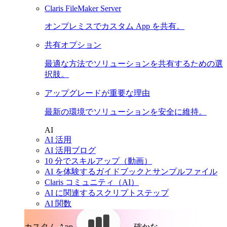
Claris FileMaker Server
オンプレミスでカスタム App を共有。
共有オプション
最適な方法でソリューションを共有するための選
択肢。
アップグレードが重要な理由
最新の環境でソリューションを安全に維持。
AI
AI 活用
AI 活用ブログ
10 分でスキルアップ（動画）
AI を体験するガイドブックとサンプルファイル
Claris コミュニティ（AI）
AI に関連するスクリプトステップ
AI 関数
カスタム App。
確かな