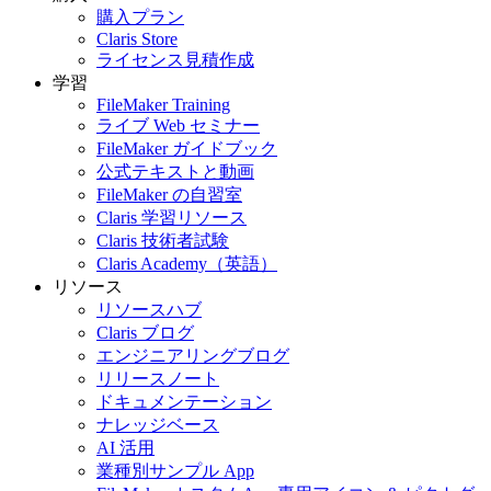
購入プラン
Claris Store
ライセンス見積作成
学習
FileMaker Training
ライブ Web セミナー
FileMaker ガイドブック
公式テキストと動画
FileMaker の自習室
Claris 学習リソース
Claris 技術者試験
Claris Academy（英語）
リソース
リソースハブ
Claris ブログ
エンジニアリングブログ
リリースノート
ドキュメンテーション
ナレッジベース
AI 活用
業種別サンプル App