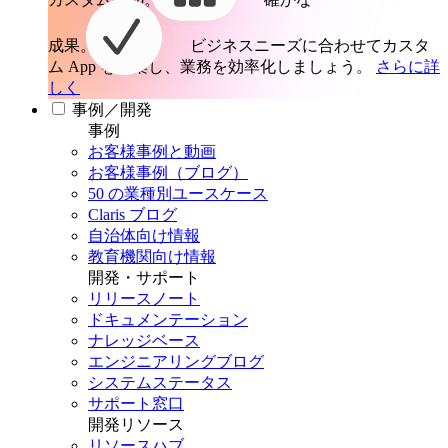
成果。
ビジネスニーズに合わせてカスタ
ム App を構築し、業務を効率化しましょう。
さらに詳
しく
事例／開発
事例
お客様事例と動画
お客様事例（ブログ）
50 の業種別ユースケース
Claris ブログ
自治体向け情報
教育機関向け情報
開発・サポート
リリースノート
ドキュメンテーション
ナレッジベース
エンジニアリングブログ
システムステータス
サポート窓口
開発リソース
リソースハブ