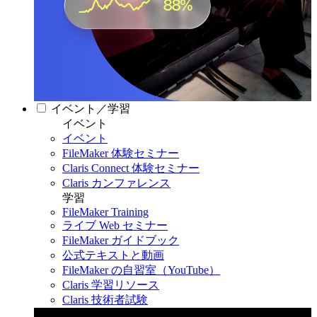
イベント／学習
イベント
イベント
FileMaker 体験セミナー
Claris Connect 体験セミナー
Claris カンファレンス
学習
FileMaker Training
ライブ Web セミナー
FileMaker ガイドブック
公式テキストと動画
FileMaker の自習室（YouTube）
Claris 学習リソース
Claris 技術者試験
Claris カンファレンス 2026
11月11日〜13日 東京・虎ノ