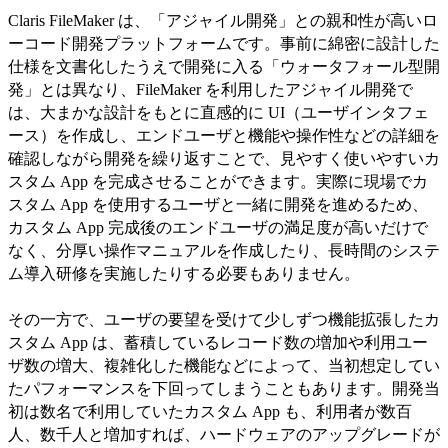
Claris FileMaker は、「アジャイル開発」との親和性が高いロ
ーコード開発プラットフォームです。事前に綿密に設計した
仕様を文書化したうえで開発に入る「ウォータフォール型開
発」とは異なり、FileMaker を利用したアジャイル開発で
は、大まかな設計をもとに直感的に UI（ユーザインタフェ
ース）を作成し、エンドユーザと機能や操作性などの詳細を
確認しながら開発を繰り返すことで、見やすく使いやすいカ
スタム App を完成させることができます。実際に現場でカ
スタム App を使用するユーザと一緒に開発を進めるため、
カスタム App 完成後のエンドユーザの満足度が高いだけで
なく、分厚い操作マニュアルを作成したり、長時間のシステ
ム導入研修を実施したりする必要もありません。
その一方で、ユーザの要望を受けて少しずつ機能拡張したカ
スタム App は、蓄積しているレコード数の増加や利用ユー
ザ数の増大、複雑化した機能などによって、当初想定してい
たパフォーマンスを下回ってしまうこともあります。開発当
初は数名で利用していたカスタム App も、利用者が数百
人、数千人と増加すれば、ハードウェアのアップグレードが