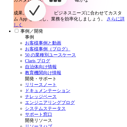
成果。
ビジネスニーズに合わせてカスタ
ム App を構築し、業務を効率化しましょう。
さらに詳
しく
事例／開発
事例
お客様事例と動画
お客様事例（ブログ）
50 の業種別ユースケース
Claris ブログ
自治体向け情報
教育機関向け情報
開発・サポート
リリースノート
ドキュメンテーション
ナレッジベース
エンジニアリングブログ
システムステータス
サポート窓口
開発リソース
リソースハブ