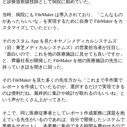
と診療放射線技師として病院に勤めていた。
当時、病院にも FileMaker は導入されており、「こんなもの
があったらいいな」を実現するために自身で FileMaker をカ
スタマイズしていたという。
そのカスタム App を見たキヤノンメディカルシステムズ
（旧：東芝メディカルシステムズ）の営業担当者が注目し、
「面白いので、これを他の医療施設に見せても良いですか」
と、齊藤社長が開発した FileMaker を他の医療施設の先生に
持っていき話を聞きに回った。
その FileMaker を見た多くの先生方から「これまで手作業で
レポートを作成していたものが、選択するだけで実現できる
のは便利だね。最終的に集計や統計が取れるのもいいね」と
いう声がたくさん上がってきた。
そこで、同じ医療従事者としてレポート作成業務に課題を抱
えている先生がいるのであれば、自分で開発したシステムで
業務をサポートし、本業務に集中できる時間を費やせるので