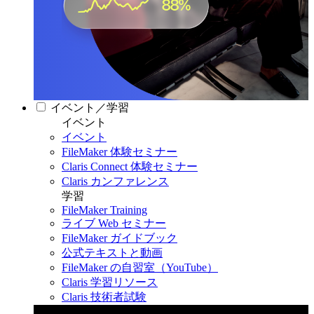
イベント／学習
イベント
イベント
FileMaker 体験セミナー
Claris Connect 体験セミナー
Claris カンファレンス
学習
FileMaker Training
ライブ Web セミナー
FileMaker ガイドブック
公式テキストと動画
FileMaker の自習室（YouTube）
Claris 学習リソース
Claris 技術者試験
Claris カンファレンス 2026
11月11日〜13日 東京・虎ノ