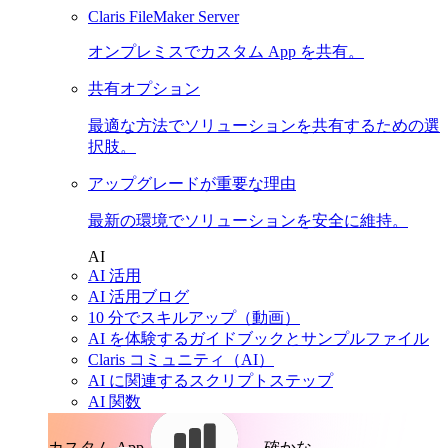
Claris FileMaker Server
オンプレミスでカスタム App を共有。
共有オプション
最適な方法でソリューションを共有するための選
択肢。
アップグレードが重要な理由
最新の環境でソリューションを安全に維持。
AI
AI 活用
AI 活用ブログ
10 分でスキルアップ（動画）
AI を体験するガイドブックとサンプルファイル
Claris コミュニティ（AI）
AI に関連するスクリプトステップ
AI 関数
カスタム App。
確かな