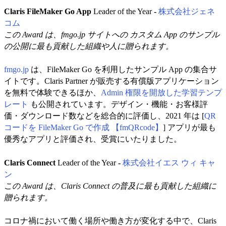
Claris FileMaker Go App
Leader of the Year
-
株式会社ジェネ
コム
この Award は、fmgo.jp サイトへの カスタム App のサンプル
の公開に最も貢献した組織や人に贈られます。
fmgo.jp
は、FileMaker Go を利用したサンプル App の集合サ
イトです。Claris Partner が販売する有償版アプリケーション
を無料で体験できるほか、
Admin 権限を開放した学習テンプ
レート
も公開されています。デザイン・機能・お客様評
価・ダウンロード数などを総合的に評価し、2021 年は [
QR
コードを FileMaker Go で作成 【fmQRcode】
] アプリが最も
優秀なアプリと評価され、受賞にいたりました。
Claris Connect
Leader of the Year
-
株式会社イエス ウィ キャ
ン
この Award は、Claris Connect の普及に最も貢献した組織に
贈られます。
コロナ禍において働く場所や働き方が変化する中で、Claris