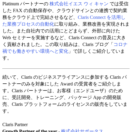
Platinum パートナーの
株式会社イエス ウィ キャン
では受信
した FAX の自動保存や、クラウドサインとの連携で契約業
務をクラウド上で完結させるなど、
Claris Connect を活用し
た業務プロセスの自動化
に取り組み、業務改善を実現されま
した。また自社内での活用にとどまらず、外部に向けた
Web セミナーを実施するなど、Claris Connect の普及に大き
く貢献されました。この取り組みは、Claris ブログ「
コロナ
禍でも働きやすい環境へと変化
」で詳しくご紹介していま
す。
続いて、Claris のビジネスアライアンスに参加する Claris パ
ートナーのみを対象にした Award の受賞者をご紹介しま
す。Claris パートナーは、お客様（エンドユーザ）のため
に、受託開発、トレーニング、パッケージ App の開発販
売、Claris プラットフォームのライセンスの販売をしていま
す。
Claris Partner
Growth Partner of the year -
株式会社サポータス