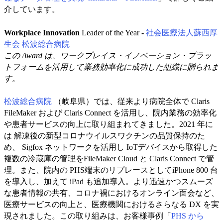
介しています。
Workplace Innovation
Leader of the Year
-
社会医療法人蘇西厚
生会 松波総合病院
この Award は、ワークプレイス・イノベーション・プラッ
トフォームを活用して業務効率化に成功した組織に贈られま
す。
松波総合病院
（岐阜県）では、従来より病院全体で Claris
FileMaker および Claris Connect を活用し、院内業務の効率化
や患者サービスの向上に取り組まれてきました。2021 年に
は 解凍後の新型コロナウイルスワクチンの品質保持のた
め、 Sigfox ネットワークを活用し IoTデバイスから取得した
複数の冷蔵庫の管理をFileMaker Cloud と Claris Connect で管
理。また、院内の PHS端末のリプレースとしてiPhone 800 台
を導入し、加えて iPad も追加導入。より迅速かつスムーズ
な患者情報の共有、コロナ禍におけるオンライン面会など、
医療サービスの向上と、医療機関におけるさらなる DX を実
現されました。この取り組みは、お客様事例「
PHS から