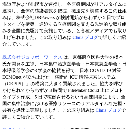
海道庁および札幌市が連携し、各医療機関がリアルタイムに
連携し、全体の感染者数を把握、搬送先を調整するこの仕組
みは、株式会社DBPowers が検討開始からわずか 5 日でプロ
トタイプを構築。逼迫する医療機関を支える先進的な取り組
みを全国に先駆けて実施している、と各種メディアでも取り
上げられました。この取り組みは
Claris ブログ
で詳しくご紹
介しています。
株式会社ジュッポーワークス
は、京都府立医科大学の橋本
氏が開発を主導、日本集中治療医学会・日本救急医学会・日
本呼吸器学会の3 学会の協賛を得て、日本 COVID-19 対策
ECMOnet が立ち上げた「横断的 ICU 情報探索システム
（CRISIS）」の構築に大きく貢献されました。協力を呼び
かけられてからわずか 3 時間で FileMaker Cloud 上にプロト
タイプを作成、5 日で稼働させるという高速開発により、全
国の集中治療における医療リソースのリアルタイムな把握・
共有を迅速に実現しました。この取り組みは
Claris ブログ
で
詳しくご紹介しています。