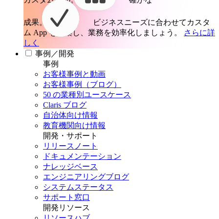
成果。
ビジネスニーズに合わせてカスタ
ム App を構築し、業務を効率化しましょう。
さらに詳
しく
事例／開発
事例
お客様事例と動画
お客様事例（ブログ）
50 の業種別ユースケース
Claris ブログ
自治体向け情報
教育機関向け情報
開発・サポート
リリースノート
ドキュメンテーション
ナレッジベース
エンジニアリングブログ
システムステータス
サポート窓口
開発リソース
リソースハブ