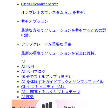
Claris FileMaker Server
オンプレミスでカスタム App を共有。
共有オプション
最適な方法でソリューションを共有するための選
択肢。
アップグレードが重要な理由
最新の環境でソリューションを安全に維持。
AI
AI 活用
AI 活用ブログ
10 分でスキルアップ（動画）
AI を体験するガイドブックとサンプルファイル
Claris コミュニティ（AI）
AI に関連するスクリプトステップ
AI 関数
カスタム App。
確かな