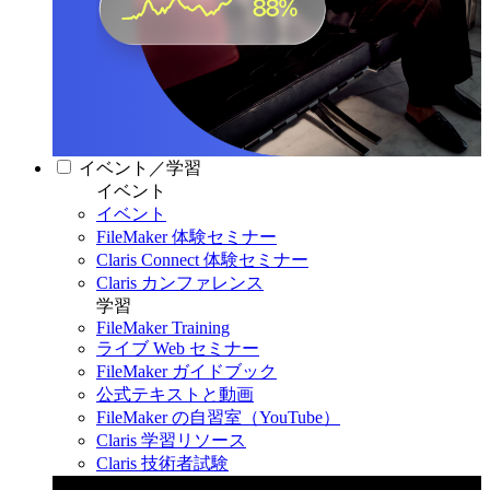
イベント／学習
イベント
イベント
FileMaker 体験セミナー
Claris Connect 体験セミナー
Claris カンファレンス
学習
FileMaker Training
ライブ Web セミナー
FileMaker ガイドブック
公式テキストと動画
FileMaker の自習室（YouTube）
Claris 学習リソース
Claris 技術者試験
Claris カンファレンス 2026
11月11日〜13日 東京・虎ノ