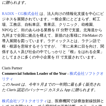
に贈られます。
RADIX・CG株式会社
は、法人向けの情報化支援を中心にビ
ジネスを展開されています。一般企業にとどまらず、町工
場、工務店、自転車店、青果店、クリニック、幼稚園、
NPOなど、街のあらゆる業務を IT 分野で支援。北海道から
九州まで全国に拠点を構えて、新規のお客様に FileMaker の
導入展開を図っています。ラディックスとは、ラテン語で
根・根源を意味するそうですが、「常に未来に目を向け、関
係する人々及び社会の中でしっかりと『根』をはれる企業」
としてまさに多くの中小企業を IT で支援されています。
Claris Partner
Commercial Solution Leader of the Year -
株式会社ソフトクオ
リティ
この Award は、今年 9 月までの一年間に最も多く販売され
た Claris 認定のパッケージ カスタム App に贈られます。
株式会社ソフトクオリティ
は、医療機関で診療放射線技師と