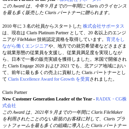
この Award は、今年 9 月までの一年間に Claris のライセンス
を最も多く販売した Claris パートナーに贈られます。
2010 年に 3 名の社員からスタートした
株式会社サポータス
は、現在は Claris Platinum Partner として、20 名以上のエンジ
ニアが FileMaker 技術認定資格を取得しています。
育児をし
ながら働くエンジニア
や、地方での就労希望者などさまざま
な就業形態の従業員を支援し、従業員満足度を実現しなが
ら、日本で一番の販売実績を獲得しました。米国で開催され
た Claris Engage 2020 および 2021 でも、北アジア地域におい
て、前年に最も多くの売上に貢献した Claris パートナーとし
て
Claris Excellence Award for Growth を受賞
されました。
Claris Partner
New Customer Generation Leader of the Year -
RADIX・CG株
式会社
この Award は、2021年 9 月までの一年間に Claris FileMaker
を利用されたことのない新規のお客様に対して、Claris プラ
ットフォームを最も多くの組織に導入した Claris パートナー