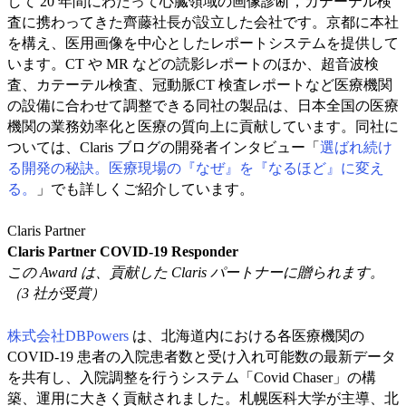
して 20 年間にわたって心臓領域の画像診断，カテーテル検
査に携わってきた齊藤社長が設立した会社です。京都に本社
を構え、医用画像を中心としたレポートシステムを提供して
います。CT や MR などの読影レポートのほか、超音波検
査、カテーテル検査、冠動脈CT 検査レポートなど医療機関
の設備に合わせて調整できる同社の製品は、日本全国の医療
機関の業務効率化と医療の質向上に貢献しています。同社に
ついては、Claris ブログの開発者インタビュー「
選ばれ続け
る開発の秘訣。医療現場の『なぜ』を『なるほど』に変え
る。
」でも詳しくご紹介しています。
Claris Partner
Claris Partner COVID-19 Responder
この Award は、貢献した Claris パートナーに贈られます。
（3 社が受賞）
株式会社DBPowers
は、北海道内における各医療機関の
COVID-19 患者の入院患者数と受け入れ可能数の最新データ
を共有し、入院調整を行うシステム「Covid Chaser」の構
築、運用に大きく貢献されました。札幌医科大学が主導、北