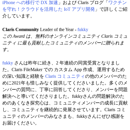
iPhone への移行で DX 加速
」および Claris ブログ「
ワクチン
を守れ！クラウドを活用した IoT アプリ開発
」で詳しくご紹
介しています。
Claris Community
Leader of the Year
-
fukky
この Award は、無料のオンラインコミュニティ Claris コミュ
ニティ に最も貢献したコミュニティのメンバーに贈られま
す。
fukky
さんは昨年に続き、2 年連続の同賞受賞となりまし
た。Claris FileMaker での カスタム App 作成、運用するため
の深い知識と経験を
Claris コミュニティ
の他のメンバーのた
めに2021年も惜しみなく提供してくださいました。多くのメ
ンバーの質問に、丁寧に回答してくださり、メンバーを問題
解決へと導いてくださりました。fukkyさんの問題解決のた
めのあくなき探究心は、コミュニティメンバーの成長に貢献
し、コミュニティを継続的に発展させています。Claris コミ
ュニティのメンバーのみなさまも、fukkyさんにぜひ感謝を
お届けください。