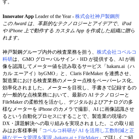
す。
Innovator App
Leader of the Year
-
株式会社神戸製鋼所
この Award は、革新的なテクノロジーとアイデアで、iPad
や iPhone 上で動作する カスタム App を作成した組織に贈ら
れます。
神戸製鋼グループ内外の検査業務を担う、
株式会社コベルコ
科研
は、GMO グローバルサイン・HD が提供する、AI が画
像を認識してメーター値を読み取るサービス「hakaru.ai（ハ
カル エーアイ）byGMO」と、Claris FileMaker を連携させ、
製造業における検査業務のメーター点検をペーパーレス化、
効率化されました。メーターを目視し、手書きで記録するの
が一般的な点検業務において、最新の AI テクノロジーと
FileMaker の柔軟性を活かし、デジタルおよびアナログの多
様なメーターを iPhone のカメラで撮影、AI に画像認識させ
るという自動化プロセスにすることで、製造業の現場の
DX・課題解決への取り組みを実現されました。この取り組
みはお客様事例「
コベルコ科研が AI を活用し工数削減と正
確なデータ管理を実現 -hakaru.ai + FileMaker
」で詳しくご紹