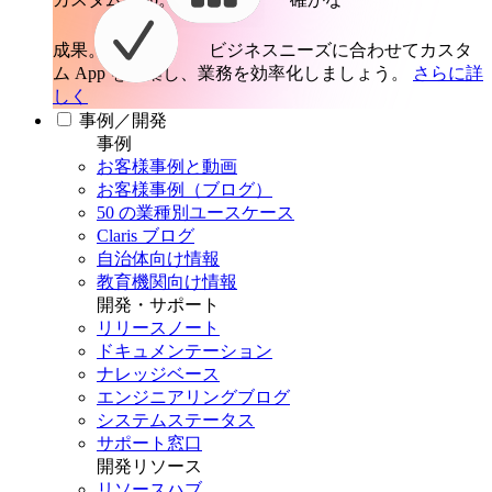
成果。
ビジネスニーズに合わせてカスタ
ム App を構築し、業務を効率化しましょう。
さらに詳
しく
事例／開発
事例
お客様事例と動画
お客様事例（ブログ）
50 の業種別ユースケース
Claris ブログ
自治体向け情報
教育機関向け情報
開発・サポート
リリースノート
ドキュメンテーション
ナレッジベース
エンジニアリングブログ
システムステータス
サポート窓口
開発リソース
リソースハブ