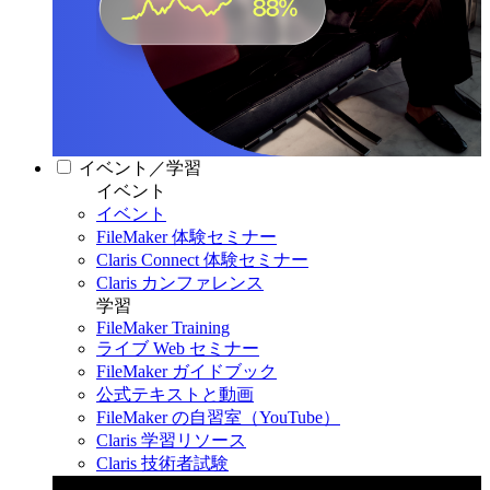
イベント／学習
イベント
イベント
FileMaker 体験セミナー
Claris Connect 体験セミナー
Claris カンファレンス
学習
FileMaker Training
ライブ Web セミナー
FileMaker ガイドブック
公式テキストと動画
FileMaker の自習室（YouTube）
Claris 学習リソース
Claris 技術者試験
Claris カンファレンス 2026
11月11日〜13日 東京・虎ノ