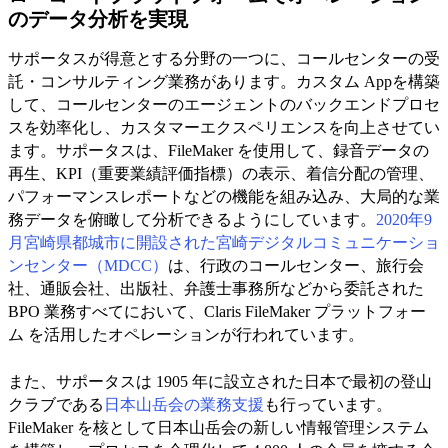
のデータ分析を実現
サポータスが得意とする分野の一つに、コールセンターの受
託・コンサルティング業務があります。カスタム Appを構築
して、コールセンターのエージェントのバックエンドプロセ
スを効率化し、カスタマーエクスペリエンスを向上させてい
ます。サポータスは、FileMaker を使用して、録音データの
再生、KPI（重要業績評価指標）の表示、着信分配の管理、
パフォーマンスレポートなどの機能を組み込み、大局的な業
務データを俯瞰して分析できるようにしています。
2020年9
月宮崎県都城市に開設された宮崎デジタルコミュニケーショ
ンセンター（MDCC）
は、行政のコールセンター、旅行会
社、通販会社、出版社、弁護士事務所などから委託された
BPO 業務すべてにおいて、Claris FileMaker プラットフォー
ム を活用したオペレーションが行われています。
また、サポータスは 1905 年に設立された日本で最初の登山
クラブである
日本山岳会の業務支援
も行っています。
FileMaker を核として日本山岳会の新しい情報管理システム