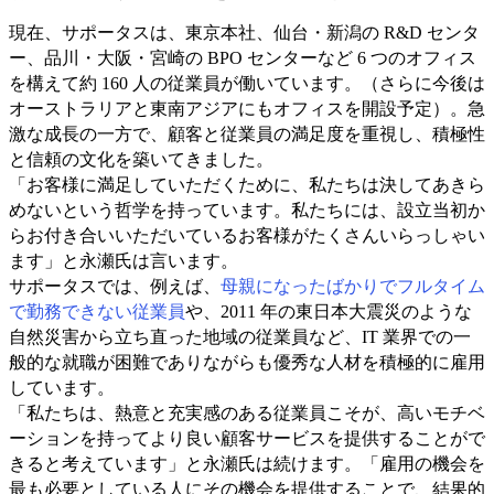
現在、サポータスは、東京本社、仙台・新潟の R&D センタ
ー、品川・大阪・宮崎の BPO センターなど 6 つのオフィス
を構えて約 160 人の従業員が働いています。（さらに今後は
オーストラリアと東南アジアにもオフィスを開設予定）。急
激な成長の一方で、顧客と従業員の満足度を重視し、積極性
と信頼の文化を築いてきました。
「お客様に満足していただくために、私たちは決してあきら
めないという哲学を持っています。私たちには、設立当初か
らお付き合いいただいているお客様がたくさんいらっしゃい
ます」と永瀬氏は言います。
サポータスでは、例えば、
母親になったばかりでフルタイム
で勤務できない従業員
や、2011 年の東日本大震災のような
自然災害から立ち直った地域の従業員など、IT 業界での一
般的な就職が困難でありながらも優秀な人材を積極的に雇用
しています。
「私たちは、熱意と充実感のある従業員こそが、高いモチベ
ーションを持ってより良い顧客サービスを提供することがで
きると考えています」と永瀬氏は続けます。「雇用の機会を
最も必要としている人にその機会を提供することで、結果的