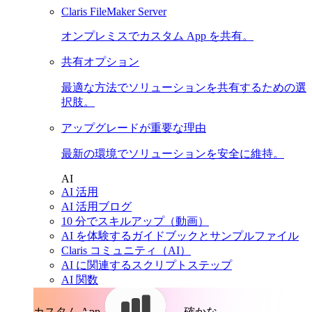
Claris FileMaker Server
オンプレミスでカスタム App を共有。
共有オプション
最適な方法でソリューションを共有するための選
択肢。
アップグレードが重要な理由
最新の環境でソリューションを安全に維持。
AI
AI 活用
AI 活用ブログ
10 分でスキルアップ（動画）
AI を体験するガイドブックとサンプルファイル
Claris コミュニティ（AI）
AI に関連するスクリプトステップ
AI 関数
カスタム App。
確かな