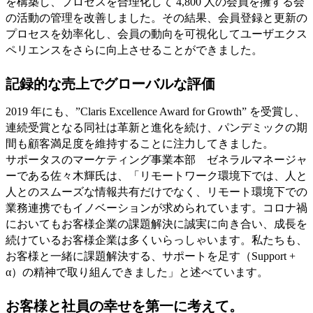
を構築し、プロセスを合理化して 4,800 人の会員を擁する会
の活動の管理を改善しました。その結果、会員登録と更新の
プロセスを効率化し、会員の動向を可視化してユーザエクス
ペリエンスをさらに向上させることができました。
記録的な売上でグローバルな評価
2019 年にも、”Claris Excellence Award for Growth” を受賞し、
連続受賞となる同社は革新と進化を続け、パンデミックの期
間も顧客満足度を維持することに注力してきました。
サポータスのマーケティング事業本部 ゼネラルマネージャ
ーである佐々木輝氏は、「リモートワーク環境下では、人と
人とのスムーズな情報共有だけでなく、リモート環境下での
業務連携でもイノベーションが求められています。コロナ禍
においてもお客様企業の課題解決に誠実に向き合い、成長を
続けているお客様企業は多くいらっしゃいます。私たちも、
お客様と一緒に課題解決する、サポートを足す（Support +
α）の精神で取り組んできました」と述べています。
お客様と社員の幸せを第一に考えて。