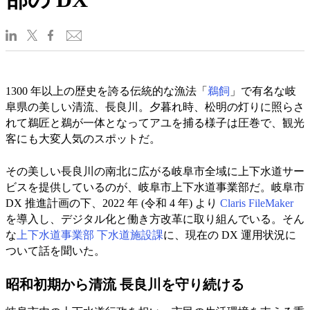
1300 年以上の歴史を誇る伝統的な漁法「
鵜飼
」で有名な岐
阜県の美しい清流、長良川。夕暮れ時、松明の灯りに照らさ
れて鵜匠と鵜が一体となってアユを捕る様子は圧巻で、観光
客にも大変人気のスポットだ。
その美しい長良川の南北に広がる岐阜市全域に上下水道サー
ビスを提供しているのが、岐阜市上下水道事業部だ。岐阜市
DX 推進計画の下、2022 年 (令和 4 年) より
Claris FileMaker
を導入し、デジタル化と働き方改革に取り組んでいる。そん
な
上下水道事業部 下水道施設課
に、現在の DX 運用状況に
ついて話を聞いた。
昭和初期から清流 長良川を守り続ける