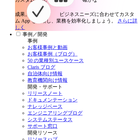
成果。
ビジネスニーズに合わせてカスタ
ム App を構築し、業務を効率化しましょう。
さらに詳
しく
事例／開発
事例
お客様事例と動画
お客様事例（ブログ）
50 の業種別ユースケース
Claris ブログ
自治体向け情報
教育機関向け情報
開発・サポート
リリースノート
ドキュメンテーション
ナレッジベース
エンジニアリングブログ
システムステータス
サポート窓口
開発リソース
リソースハブ