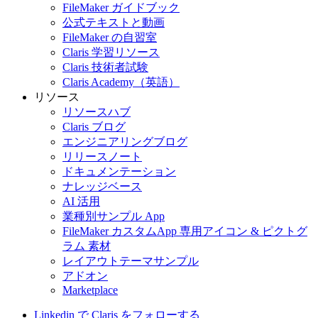
FileMaker ガイドブック
公式テキストと動画
FileMaker の自習室
Claris 学習リソース
Claris 技術者試験
Claris Academy（英語）
リソース
リソースハブ
Claris ブログ
エンジニアリングブログ
リリースノート
ドキュメンテーション
ナレッジベース
AI 活用
業種別サンプル App
FileMaker カスタムApp 専用アイコン & ピクトグ
ラム 素材
レイアウトテーマサンプル
アドオン
Marketplace
Linkedin で Claris をフォローする