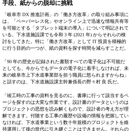
手段、紙からの脱却に挑戦
「岐阜市 DX 推進計画」の「働き方改革」の取り組み事項に
は、「ペーパーレス化」やオンライン上で迅速な情報共有等
を可能とする「タブレット端末の導入」について明記されて
いる。下水道施設課でも令和 3 年 (2021 年) からそれらの検
討をしてきた。特に「働き方改革」として IT 投資を積極的
に行う目的の一つが、紙の資料を探す時間を減らすことだ。
「90 年の歴史が記録された書類すべての電子化は不可能だ
としても、今からでもデータの電子化に着手しなければ、未
来の岐阜市上下水道事業部を担う職員に怒られますからね」
と話すのは、下水道施設課主幹兼係長の野々村 良 氏だ。
「竣工時の工事の資料を見るのに、書庫に行って該当するペ
ージを探すのは大変な作業です。設計書のデータというのは
プロジェクトの思想を読み解くもので、設計者の考え方が理
解できます。付随する工事の履歴や設備の情報を把握してい
なければ、下水道事業という数十年規模のプロジェクトを維
持運用して後の世代に引き継ぐことはできません。それらの