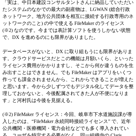
「実は、中日本建設コンサルタントさんに納品していただい
たシステムのなかでの最大の副産物は、LGWAN (総合行政
ネットワーク。地方公共団体を相互に接続する行政専用のネ
ットワークのこと) の中で使える FileMaker のライセンス
(※2) なのです。今までは表計算ソフトを使うしかない状態
で、DX を進めるのにも限界がありました。
データベースがないと、DX に取り組もうにも限界がありま
す。クラウドサービスだとこの機能は月額いくら、といった
ライセンス費用がかかりますし、そこから何か違うものを生
み出すことはできません。でも FileMaker はアプリをいくつ
作っても課金されませんから、これからできることが増えた
と思います。今から少しずつでもデジタル化してデータを整
理しておかないと、今後配属されてきた人が不便になりま
す」と河村氏は今後を見据える。
(※2) FileMaker ライセンス：今回、岐阜市下水道施設課が導
入したのは、“FileMaker 永続同時接続ライセンス” で、近年
公共機関・医療機関・電力会社などでも多く導入されてい
る。ユーザを特定する必要がなく、同一組織内の Claris