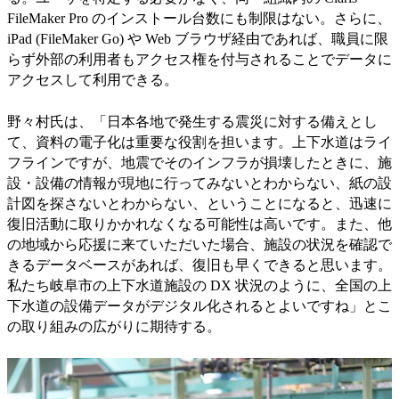
FileMaker Pro のインストール台数にも制限はない。さらに、
iPad (FileMaker Go) や Web ブラウザ経由であれば、職員に限
らず外部の利用者もアクセス権を付与されることでデータに
アクセスして利用できる。
野々村氏は、「日本各地で発生する震災に対する備えとし
て、資料の電子化は重要な役割を担います。上下水道はライ
フラインですが、地震でそのインフラが損壊したときに、施
設・設備の情報が現地に行ってみないとわからない、紙の設
計図を探さないとわからない、ということになると、迅速に
復旧活動に取りかかれなくなる可能性は高いです。また、他
の地域から応援に来ていただいた場合、施設の状況を確認で
きるデータベースがあれば、復旧も早くできると思います。
私たち岐阜市の上下水道施設の DX 状況のように、全国の上
下水道の設備データがデジタル化されるとよいですね」とこ
の取り組みの広がりに期待する。