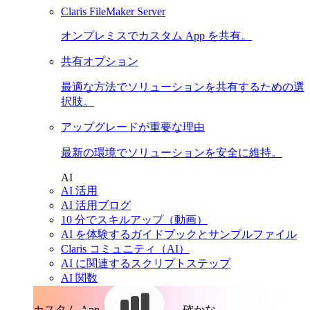
Claris FileMaker Server
オンプレミスでカスタム App を共有。
共有オプション
最適な方法でソリューションを共有するための選
択肢。
アップグレードが重要な理由
最新の環境でソリューションを安全に維持。
AI
AI 活用
AI 活用ブログ
10 分でスキルアップ（動画）
AI を体験するガイドブックとサンプルファイル
Claris コミュニティ（AI）
AI に関連するスクリプトステップ
AI 関数
カスタム App。
確かな