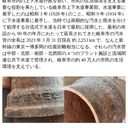
岐阜市内の上下水道行政を担い、市民の生活環境を支える重
要な役割を果たしている岐阜市上下水道事業部。水道事業に
着手したのは昭和 3 年 (1928 年) のこと。昭和 9 年 (1934 年)
に下水道事業に着手し、当時では画期的な汚水と雨水を分け
て処理する分流式下水道を日本で最初に採用した。最初の布
設から 90 年の年月にわたって延長されてきた岐阜市の汚水
管の全長は 2023 年 3 月 31 日現在 約 2,253 km で、なんと新
幹線の東京ー博多間の往復距離相当になる。それらの汚水管
は中部・北部・南部・北西部の 4 つのプラント施設と流域関
連公共下水道で管理され、岐阜市の約 40 万人の市民の生活
環境を支えている。