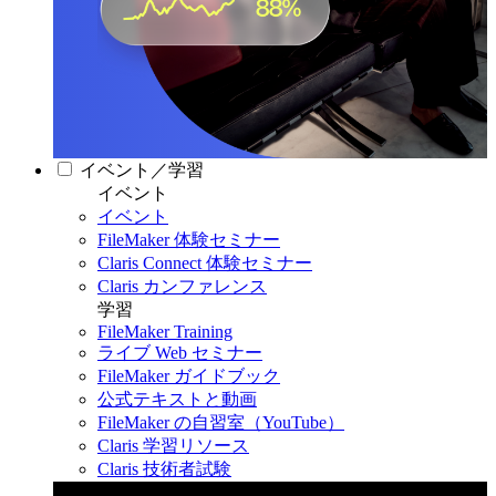
イベント／学習
イベント
イベント
FileMaker 体験セミナー
Claris Connect 体験セミナー
Claris カンファレンス
学習
FileMaker Training
ライブ Web セミナー
FileMaker ガイドブック
公式テキストと動画
FileMaker の自習室（YouTube）
Claris 学習リソース
Claris 技術者試験
Claris カンファレンス 2026
11月11日〜13日 東京・虎ノ