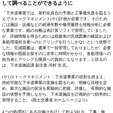
して調べることができるように
「下水道事業では、老朽化具合の予測と工事優先度を図るう
えでストックマネジメント(※1)計画が必要です。そのため
には施設・設備などの経過年数や修理履歴も情報分析に必要
な要素です。紙の台帳は表計算ソフトで管理していました
が、詳細情報を得るためには紙媒体の完成図書の確認および
各処理場担当者へのヒアリングを行うしかないという状態で
した。完成図書は、書庫で一括管理しておりましたが、必要
な情報や図面を探すのに非常に時間がかかり、各処理場への
担当者ヒアリングも職員への負担にもなります」と語るの
は、下水道施設課 副主査 河村 光 氏。
(※1)ストックマネジメント：下水道事業の役割を踏まえ、
持続可能な下水道事業の実施を図るため、明確な目標を定
め、膨大な施設の状況を客観的に把握、評価し、長期的な施
設の状態を予測しながら、下水道施設を計画的かつ効率的に
管理すること。 (国土交通省 ホームページより)
4 つの処理区にある設備は合計して約 4,500 点。工事・施