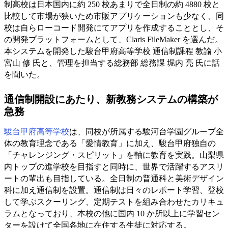
制高校は日本国内に約 250 校あまりで全日制の約 4880 校と
比較して市場が狭いため市販アプリケーションも少なく、同
校は自らローコード開発にてアプリを作成することとし、そ
の開発プラットフォームとして、Claris FileMaker を選んだ。
本システムを開発した駿台甲府高等学校 通信制課程 教諭 小
宮山 修 氏と、管理を担当する総務部 総務課 堀内 亮 氏に話
を聞いた。
通信制開設にあたり、新教務システムの構築が
急務
駿台甲府高等学校
は、同校が所属する駿河台学園グループ全
体の教育理念である「愛情教育」に加え、駿台甲府独自の
「チャレンジング・スピリット」を軸に教育を実践。山梨県
内トップの進学校を目指すと同時に、世界で活躍するアスリ
ートの輩出も目指している。全日制の普通科と美術デザイン
科に加え通信制を設置。通信制は日々のレポート学習、登校
して学ぶスクーリング、定期テストを組み合わせたカリキュ
ラムとなっており、本校の他に国内 10 か所以上に学習セン
ターを設けて全国各地に在住する生徒に対応する。