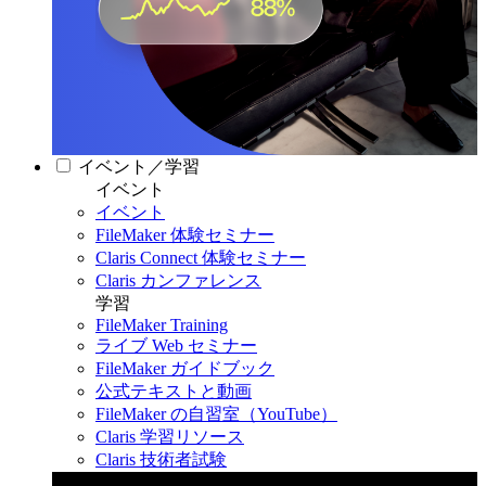
イベント／学習
イベント
イベント
FileMaker 体験セミナー
Claris Connect 体験セミナー
Claris カンファレンス
学習
FileMaker Training
ライブ Web セミナー
FileMaker ガイドブック
公式テキストと動画
FileMaker の自習室（YouTube）
Claris 学習リソース
Claris 技術者試験
Claris カンファレンス 2026
11月11日〜13日 東京・虎ノ