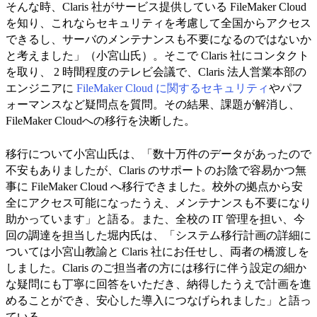
そんな時、Claris 社がサービス提供している FileMaker Cloud
を知り、これならセキュリティを考慮して全国からアクセス
できるし、サーバのメンテナンスも不要になるのではないか
と考えました」（小宮山氏）。そこで Claris 社にコンタクト
を取り、 2 時間程度のテレビ会議で、Claris 法人営業本部の
エンジニアに
FileMaker Cloud に関するセキュリティ
やパフ
ォーマンスなど疑問点を質問。その結果、課題が解消し、
FileMaker Cloudへの移行を決断した。
移行について小宮山氏は、「数十万件のデータがあったので
不安もありましたが、Claris のサポートのお陰で容易かつ無
事に FileMaker Cloud へ移行できました。校外の拠点から安
全にアクセス可能になったうえ、メンテナンスも不要になり
助かっています」と語る。また、全校の IT 管理を担い、今
回の調達を担当した堀内氏は、「システム移行計画の詳細に
ついては小宮山教諭と Claris 社にお任せし、両者の橋渡しを
しました。Claris のご担当者の方には移行に伴う設定の細か
な疑問にも丁寧に回答をいただき、納得したうえで計画を進
めることができ、安心した導入につなげられました」と語っ
ている。