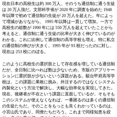
現在日本の高校生は約 300 万人、そのうち通信制に通う生徒
は 20 万人強だ。文部科学省が 2020 年に調査を始めた 1948
年以降で初めて通信制の生徒が 20 万人を超えた。年によっ
て増減がありながら、 1995 年以降は一貫して増加。一方で
高校生の総数が 1990 年には 550 万人を超えていたことから
考えると、通信制に通う生徒の比率が大きく伸びているのが
わかる。これに比例して通信制の高等学校も増え、特に私立
の通信制の伸びが大きく、1995 年が 93 校だったのに対し、
現在は 253 校にのぼる。
このように高校生の選択肢として存在感を増している通信制
だが、全日制に比べれば数は少ないため、市販のアプリケー
ションに選択肢が少ないという課題がある。駿台甲府高等学
校は、この課題に果敢に挑み、外注するのではなくシステム
内製化という方法で解決し、大幅な効率化を実現してきた。
現在、後継者が不在という課題に直面しているが、そもそも
このシステムが使えなくなれば、一番困るのは多くの通信制
の生徒たちだ。そのことをもっとも良くわかっているのは、
小宮山氏であり、同僚たちだろう。これまで同様知恵を絞