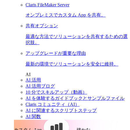
Claris FileMaker Server
オンプレミスでカスタム App を共有。
共有オプション
最適な方法でソリューションを共有するための選
択肢。
アップグレードが重要な理由
最新の環境でソリューションを安全に維持。
AI
AI 活用
AI 活用ブログ
10 分でスキルアップ（動画）
AI を体験するガイドブックとサンプルファイル
Claris コミュニティ（AI）
AI に関連するスクリプトステップ
AI 関数
カスタム App。
確かな