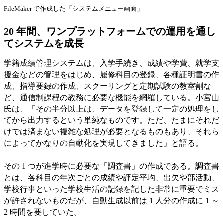
FileMaker で作成した「システムメニュー画面」
20 年間、ワンプラットフォームでの運用を通し
てシステムを成長
学籍成績管理システムは、入学手続き、成績や学費、就学支
援金などの管理をはじめ、履修科目の登録、各種証明書の作
成、指導要録の作成、スクーリングと定期試験の教室割な
ど、通信制課程の教務に必要な機能を網羅している。小宮山
氏は、「その半分以上は、データを登録して一定の処理をし
てから出力するという単純なものです。ただ、たまにそれだ
けでは済まない複雑な処理が必要となるものもあり、それら
によってかなりの自動化を実現してきました」と語る。
その 1 つが進学時に必要な「調査書」の作成である。調査書
とは、各科目の年次ごとの成績や評定平均、出欠や部活動、
学校行事といった学校生活の記録を記した非常に重要でミス
が許されないものだが、自動生成以前は 1 人分の作成に 1 ～
2 時間を要していた。