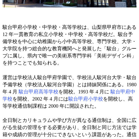
駿台甲府小学校・中学校・高等学校は、山梨県甲府市にある
12 年一貫教育の私立小学校・中学校・高等学校だ。駿台予
備学校を中心に幼稚園から小中高等学校、専門学校、大学・
大学院を持つ総合的な教育機関へと発展した「駿台」グルー
プに属し、県内で唯一の美術系専門学科「美術デザイン科」
を持つことでも知られる。
運営は学校法人駿台甲府学園で、学校法人駿河台大学・駿台
予備学校（学校法人駿河台学園）とは姉妹関係にある。1980
年 4 月
駿台甲府高等学校
を開校。1993 年 4 月に
駿台甲府中
学校
を開校、2002 年 4 月には
駿台甲府小学校
を開校し、高
等学校通信制課程は 2000 年に開設された。
全日制とカリキュラムや学び方が異なる通信制は、全国に広
がる生徒の管理をする必要があり、全日制と同じ方法では学
籍や成績の管理が十分にできないという課題があった。通信