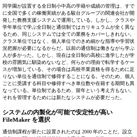
同学園が設置する全日制小中高の学籍や成績の管理は、すで
に全国で多くの稼働実績がある駿台グループの関連会社が開
発した教務支援システムで運用している。しかし、クラスや
学年単位で学ぶ全日制と通信制ではカリキュラムが全く異な
るため、同じシステムでは全ての業務をカバーしきれない。
クラス単位ではなく、個人単位でのきめ細かな指導や学習状
況把握が必要になるからだ。以前の通信制は働きながら学ぶ
人が多かった。しかし、現在は全日制の高校に進学したが学
校の雰囲気に馴染めないなど、何らかの理由で転学するケー
スが増加している。その場合は高校卒業資格を得るために足
りない単位を通信制で修得することになる。そのため、個人
ごとに受講する科目や修得すべき単位数や在籍する期間も異
なっている。単位制であるため、留年という考え方もない。
それを管理するためには新たなシステムが必要だった。
システムの内製化が可能で安定性が高い
FileMaker を選択
通信制課程が新たに設置されたのは 2000 年のことだ。設立