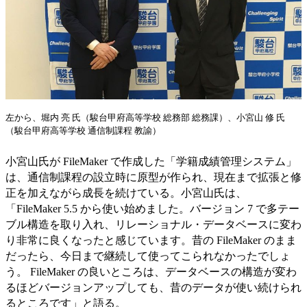
左から、堀内 亮 氏（駿台甲府高等学校 総務部 総務課）、小宮山 修 氏
（駿台甲府高等学校 通信制課程 教諭）
小宮山氏が FileMaker で作成した「学籍成績管理システム」
は、通信制課程の設立時に原型が作られ、現在まで拡張と修
正を加えながら成長を続けている。小宮山氏は、
「FileMaker 5.5 から使い始めました。バージョン 7 で多テー
ブル構造を取り入れ、リレーショナル・データベースに変わ
り非常に良くなったと感じています。昔の FileMaker のまま
だったら、今日まで継続して使ってこられなかったでしょ
う。 FileMaker の良いところは、データベースの構造が変わ
るほどバージョンアップしても、昔のデータが使い続けられ
るところです」と語る。