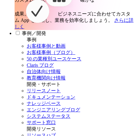
成果。
ビジネスニーズに合わせてカスタ
ム App を構築し、業務を効率化しましょう。
さらに詳
しく
事例／開発
事例
お客様事例と動画
お客様事例（ブログ）
50 の業種別ユースケース
Claris ブログ
自治体向け情報
教育機関向け情報
開発・サポート
リリースノート
ドキュメンテーション
ナレッジベース
エンジニアリングブログ
システムステータス
サポート窓口
開発リソース
リソースハブ