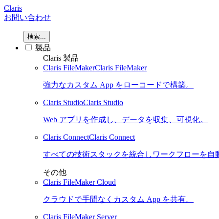
Claris
お問い合わせ
検索...
製品
Claris 製品
Claris FileMaker
Claris FileMaker
強力なカスタム App をローコードで構築。
Claris Studio
Claris Studio
Web アプリを作成し、データを収集、可視化。
Claris Connect
Claris Connect
すべての技術スタックを統合しワークフローを自
その他
Claris FileMaker Cloud
クラウドで手間なくカスタム App を共有。
Claris FileMaker Server