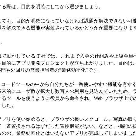
する際は、目的を明確にしてから選びましょう。
しても、目的が明確になっていなければ課題が解決できない可
題を解決できる機能が実装されているかどうかが重要になりま
す。
で動かしている T 社では、これまで入会の仕組みや上級会員
目的にアプリ開発プロジェクトが立ち上がりました。目的は、既に
部門や外回りの営業担当者の”業務効率化”です。
ーコードツールの中から自分たちが一番使いやすい機能を有するツールとして
将来的にユーザ数が拡大し数百人の利用を見込んでいたため、ラ
るツールを使うように役員から命令され、Web ブラウザ上で
ました。
アプリを使い始めると、ブラウザの長いスクロール。写真の取
て一斉置換されるはずだった置換機能がない。などと、機能の
ものの、業務効率化とはいえないアプリが完成してしまいまし