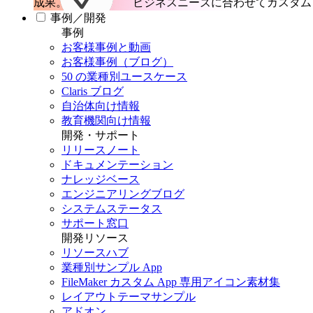
成果。
ビジネスニーズに合わせてカスタム 
事例／開発
事例
お客様事例と動画
お客様事例（ブログ）
50 の業種別ユースケース
Claris ブログ
自治体向け情報
教育機関向け情報
開発・サポート
リリースノート
ドキュメンテーション
ナレッジベース
エンジニアリングブログ
システムステータス
サポート窓口
開発リソース
リソースハブ
業種別サンプル App
FileMaker カスタム App 専用アイコン素材集
レイアウトテーマサンプル
アドオン