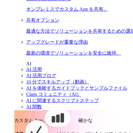
オンプレミスでカスタム App を共有。
共有オプション
最適な方法でソリューションを共有するための選
アップグレードが重要な理由
最新の環境でソリューションを安全に維持。
AI
AI 活用
AI 活用ブログ
10 分でスキルアップ（動画）
AI を体験するガイドブックとサンプルファイル
Claris コミュニティ（AI）
AI に関連するスクリプトステップ
AI 関数
カスタム App。
確かな