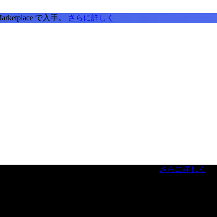
tplace で入手。
さらに詳しく
虎ノ門ヒルズフォーラム／参加無料（事前登録制）
さらに詳しく