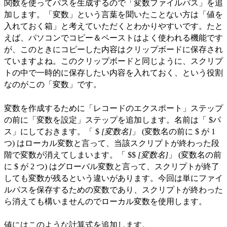
関数を使ってパスを生成するので「変数ファイルパス」を追
加します。「変数」という言葉を聞いたことない方は「値を
入れておく箱」と考えていただくとわかりやすいです。たと
えば、パソコンでコピー＆ペーストはよく使われる機能です
が、このときにコピーした内容はクリップボードに保存され
ていますよね。このクリップボードと同じように、スクリプ
トの中で一時的に保存したい内容を入れておく、という役割
なのがこの「変数」です。
変数を作成するために「レコードのエクスポート」ステップ
の前に「変数を設定」ステップを追加します。名前は「 $パ
ス」にしておきます。「 $
[変数名]
」 (変数名の前に $ が 1
つ) はローカル変数と言って、当該スクリプトが終わった段
階で変数が消えてしまいます。「 $$
[変数名]
」 (変数名の前
に $ が 2 つ) はグローバル変数と言って、スクリプトが終了
しても変数が残るという違いがあります。今回は単にファイ
ルパスを保存するための変数であり、スクリプトが終わった
ら消えても構いませんのでローカル変数を使用します。
値にはこのような計算式を追加します。