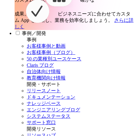
成果。
ビジネスニーズに合わせてカスタ
ム App を構築し、業務を効率化しましょう。
さらに詳
しく
事例／開発
事例
お客様事例と動画
お客様事例（ブログ）
50 の業種別ユースケース
Claris ブログ
自治体向け情報
教育機関向け情報
開発・サポート
リリースノート
ドキュメンテーション
ナレッジベース
エンジニアリングブログ
システムステータス
サポート窓口
開発リソース
リソースハブ