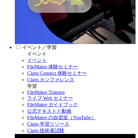
イベント／学習
イベント
イベント
FileMaker 体験セミナー
Claris Connect 体験セミナー
Claris カンファレンス
学習
FileMaker Training
ライブ Web セミナー
FileMaker ガイドブック
公式テキストと動画
FileMaker の自習室（YouTube）
Claris 学習リソース
Claris 技術者試験
Claris カンファレンス 2026
11月11日〜13日 東京・虎ノ