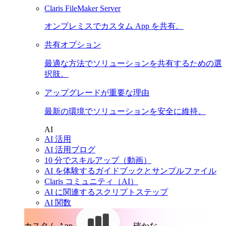
Claris FileMaker Server
オンプレミスでカスタム App を共有。
共有オプション
最適な方法でソリューションを共有するための選
択肢。
アップグレードが重要な理由
最新の環境でソリューションを安全に維持。
AI
AI 活用
AI 活用ブログ
10 分でスキルアップ（動画）
AI を体験するガイドブックとサンプルファイル
Claris コミュニティ（AI）
AI に関連するスクリプトステップ
AI 関数
カスタム App。
確かな