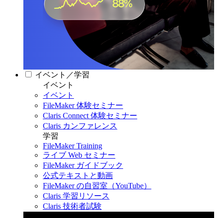
イベント／学習
イベント
イベント
FileMaker 体験セミナー
Claris Connect 体験セミナー
Claris カンファレンス
学習
FileMaker Training
ライブ Web セミナー
FileMaker ガイドブック
公式テキストと動画
FileMaker の自習室（YouTube）
Claris 学習リソース
Claris 技術者試験
Claris カンファレンス 2026
11月11日〜13日 東京・虎ノ