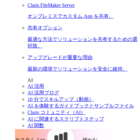
Claris FileMaker Server
オンプレミスでカスタム App を共有。
共有オプション
最適な方法でソリューションを共有するための選
択肢。
アップグレードが重要な理由
最新の環境でソリューションを安全に維持。
AI
AI 活用
AI 活用ブログ
10 分でスキルアップ（動画）
AI を体験するガイドブックとサンプルファイル
Claris コミュニティ（AI）
AI に関連するスクリプトステップ
AI 関数
カスタム App。
確かな