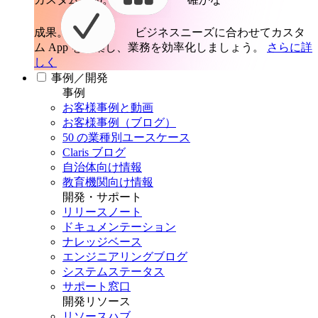
成果。
ビジネスニーズに合わせてカスタ
ム App を構築し、業務を効率化しましょう。
さらに詳
しく
事例／開発
事例
お客様事例と動画
お客様事例（ブログ）
50 の業種別ユースケース
Claris ブログ
自治体向け情報
教育機関向け情報
開発・サポート
リリースノート
ドキュメンテーション
ナレッジベース
エンジニアリングブログ
システムステータス
サポート窓口
開発リソース
リソースハブ