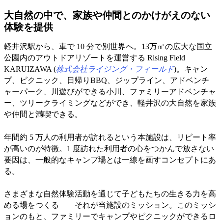
大自然の中で、家族や仲間とのかけがえのない
体験を提供
軽井沢駅から、車で 10 分で別世界へ。13万㎡の広大な国立
公園内のアウトドアリゾートを運営する Rising Field
KARUIZAWA (
株式会社ライジング・フィールド
)。キャン
プ、ピクニック、日帰りBBQ、ジップライン、アドベンチ
ャーパーク、川遊びができる小川、ファミリーアドベンチャ
ー、ツリークライミングなどができ、軽井沢の大自然を家族
や仲間と満喫できる。
年間約 5 万人の利用者が訪れるという本施設は、リピート率
が高いのが特徴。1 度訪れた利用者の心をつかんで放さない
要因は、一般的なキャンプ場とは一線を画すコンセプトにあ
る。
さまざまな自然体験活動を通じて子どもたちの生きる力を高
める場をつくる――それが当施設のミッション。このミッシ
ョンのもと、ファミリーでキャンプやピクニックができるロ