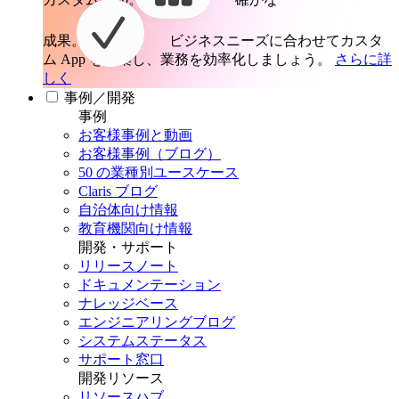
成果。
ビジネスニーズに合わせてカスタ
ム App を構築し、業務を効率化しましょう。
さらに詳
しく
事例／開発
事例
お客様事例と動画
お客様事例（ブログ）
50 の業種別ユースケース
Claris ブログ
自治体向け情報
教育機関向け情報
開発・サポート
リリースノート
ドキュメンテーション
ナレッジベース
エンジニアリングブログ
システムステータス
サポート窓口
開発リソース
リソースハブ