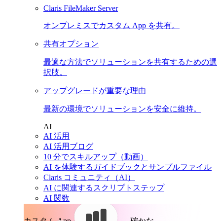
Claris FileMaker Server
オンプレミスでカスタム App を共有。
共有オプション
最適な方法でソリューションを共有するための選
択肢。
アップグレードが重要な理由
最新の環境でソリューションを安全に維持。
AI
AI 活用
AI 活用ブログ
10 分でスキルアップ（動画）
AI を体験するガイドブックとサンプルファイル
Claris コミュニティ（AI）
AI に関連するスクリプトステップ
AI 関数
カスタム App。
確かな