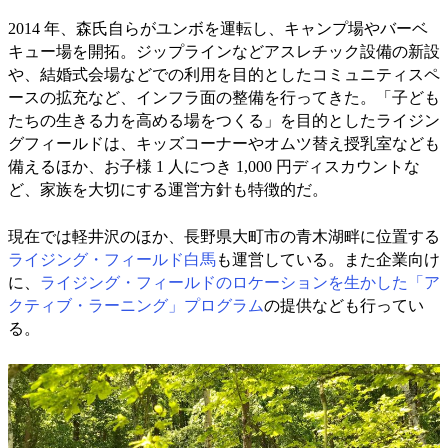
2014 年、森氏自らがユンボを運転し、キャンプ場やバーベ
キュー場を開拓。ジップラインなどアスレチック設備の新設
や、結婚式会場などでの利用を目的としたコミュニティスペ
ースの拡充など、インフラ面の整備を行ってきた。「子ども
たちの生きる力を高める場をつくる」を目的としたライジン
グフィールドは、キッズコーナーやオムツ替え授乳室なども
備えるほか、お子様 1 人につき 1,000 円ディスカウントな
ど、家族を大切にする運営方針も特徴的だ。
現在では軽井沢のほか、長野県大町市の青木湖畔に位置する
ライジング・フィールド白馬
も運営している。また企業向け
に、
ライジング・フィールドのロケーションを生かした「ア
クティブ・ラーニング」プログラム
の提供なども行ってい
る。