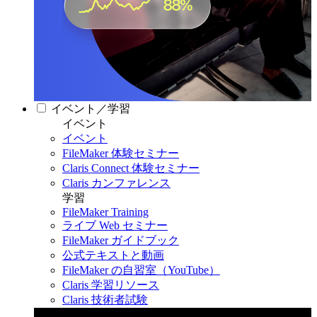
イベント／学習
イベント
イベント
FileMaker 体験セミナー
Claris Connect 体験セミナー
Claris カンファレンス
学習
FileMaker Training
ライブ Web セミナー
FileMaker ガイドブック
公式テキストと動画
FileMaker の自習室（YouTube）
Claris 学習リソース
Claris 技術者試験
Claris カンファレンス 2026
11月11日〜13日 東京・虎ノ