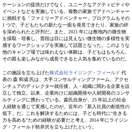
ケーションの提供だけでなく、ユニークなアクティビティや
イベントなどを実施している。複数の家族でアドベンチャー
に挑戦する「ファミリーアドベンチャー」プログラムもその
1 つで、子どもたちの新たな一面を発見できたり、家族の絆
を深められたと評判だ。また、2021 年には敷地内の微生物
を採取・培養し、普段は目には見えない微生物の多様性を実
感するワークショップを実施して話題となった。このような
他のキャンプ場では味わえない体験は、子どもはもちろん、
その親も楽しみながら成長できると人気を集めているのだ。
この施設を立ち上げた
株式会社ライジング・フィールド
代
表の 森 和成 氏は、大手コンサルティングファーム、アクセ
ンチュアのディレクター就任後、人・組織に関わる企業を設
立して独立。以来、企業向けに組織開発や人材開発のコンサ
ルティングに携わっている。森氏自身が、25 年以上の社会
人経験を通じて実感したのが、近年の「新入社員の創造性の
低下」だ。これを解決するためには、子ども時代に“生きる
力を高める”ための経験が必要だと考え、2014 年にライジン
グ・フィールド軽井沢を立ち上げたという。