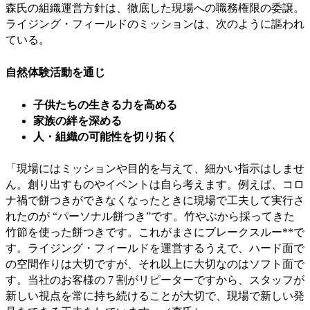
森氏の組織運営方針は、徹底した現場への職務権限の委譲。
ライジング・フィールドのミッションは、次のように謳われ
ている。
自然体験活動を通じ
子供たちの生きる力を高める
家族の絆を深める
人・組織の可能性を切り拓く
「現場にはミッションや目的を与えて、細かい指示はしませ
ん。創り出すものやイベントは自ら考えます。例えば、コロ
ナ禍で餅つきができなくなったときに現場で工夫して実行さ
れたのが “パーソナル餅つき”です。竹やぶから採ってきた
竹節を使った餅つきです。これがまさにブレークスルー**で
す。ライジング・フィールドを運営するうえで、ハード面で
の空間作りは大切ですが、それ以上に大切なのはソフト面で
す。当社のお客様の 7 割がリピーターですから、スタッフが
新しい視点を常に持ち続けることが大切で、現場で新しい発