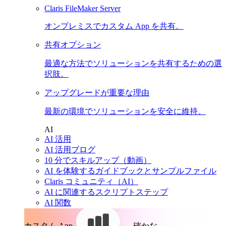
Claris FileMaker Server
オンプレミスでカスタム App を共有。
共有オプション
最適な方法でソリューションを共有するための選
択肢。
アップグレードが重要な理由
最新の環境でソリューションを安全に維持。
AI
AI 活用
AI 活用ブログ
10 分でスキルアップ（動画）
AI を体験するガイドブックとサンプルファイル
Claris コミュニティ（AI）
AI に関連するスクリプトステップ
AI 関数
カスタム App。
確かな