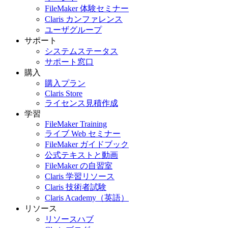
FileMaker 体験セミナー
Claris カンファレンス
ユーザグループ
サポート
システムステータス
サポート窓口
購入
購入プラン
Claris Store
ライセンス見積作成
学習
FileMaker Training
ライブ Web セミナー
FileMaker ガイドブック
公式テキストと動画
FileMaker の自習室
Claris 学習リソース
Claris 技術者試験
Claris Academy（英語）
リソース
リソースハブ