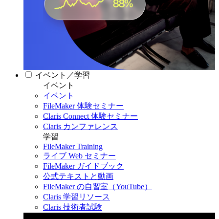
イベント／学習
イベント
イベント
FileMaker 体験セミナー
Claris Connect 体験セミナー
Claris カンファレンス
学習
FileMaker Training
ライブ Web セミナー
FileMaker ガイドブック
公式テキストと動画
FileMaker の自習室（YouTube）
Claris 学習リソース
Claris 技術者試験
Claris カンファレンス 2026
11月11日〜13日 東京・虎ノ