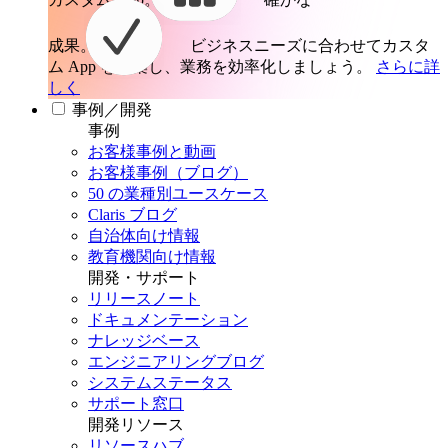
成果。
ビジネスニーズに合わせてカスタ
ム App を構築し、業務を効率化しましょう。
さらに詳
しく
事例／開発
事例
お客様事例と動画
お客様事例（ブログ）
50 の業種別ユースケース
Claris ブログ
自治体向け情報
教育機関向け情報
開発・サポート
リリースノート
ドキュメンテーション
ナレッジベース
エンジニアリングブログ
システムステータス
サポート窓口
開発リソース
リソースハブ