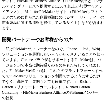
ティ）、FileMaker Business Alliance （FileMaker製品とコンサ
ルティングサービスを提供する1,200 社以上が加盟するアラ
イアンス）、Made for FileMaker サイト （FileMakerソフトウ
ェアのために作られた数百種類にのぼるサードパーティーの
市販製品に関する情報を提供しているサイト）などが含まれ
ます。
開発パートナーやお客様からの声
「私はFileMakerのトレーナーなので、iPhone、 iPad、Webに
ソリューションを展開したい人々がたくさんいることを知っ
ています。ChromeブラウザをサポートするFileMakerは、バ
ージョン14で本当に期待通りのものをもたらしてくれまし
た。FileMaker WebDirectは、これらのプラットフォームすべ
てでFileMakerソリューションを利用できるようにするだけ
でなく、高速で、展開もとても簡単です。」- Richard
Carlton（リチャード・カールトン）、Richard Carlton
Consulting （FileMaker Business AllianceのPlatinumメンバー）
の社長