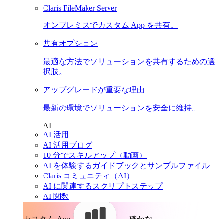
Claris FileMaker Server
オンプレミスでカスタム App を共有。
共有オプション
最適な方法でソリューションを共有するための選
択肢。
アップグレードが重要な理由
最新の環境でソリューションを安全に維持。
AI
AI 活用
AI 活用ブログ
10 分でスキルアップ（動画）
AI を体験するガイドブックとサンプルファイル
Claris コミュニティ（AI）
AI に関連するスクリプトステップ
AI 関数
カスタム App。
確かな