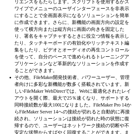
リエンスをもたらします。スクリプトを使用するかス
ワイプでメニューのユーザインターフェースを非表示
にすることで全画面表示になるソリューションを簡単
に作成できます。さらに、新機能の画面方向の設定を
使って横方向または縦方向に画面の向きを固定した
り、署名をキャプチャするときに役立つ情報を表示し
たり、タッチキーボードの有効化やリッチテキスト編
集をしたり、ビデオとオーディオの再生コントロール
を使って、自分のペースで進められるトレーニングア
プリケーションなど革新的なソリューションを作成す
ることができます。
その他、FileMaker開発技術者、パワーユーザー、管理
者向けに多彩な新機能が数多く搭載されています。新
しいFileMaker WebDirectでは、Webに最適化されたレイ
アウトを開く際、最大で25％速くなり、サポートする
同時接続数が最大100になりました。FileMaker Pro 14か
らFileMaker Server 14への接続が切れると自動的に再接
続され、ソリューションは接続が切れた時の状態に復
帰するので、ユーザーはネットワーク接続の切断や不
安定な状態からすばやく回復することができます。ま