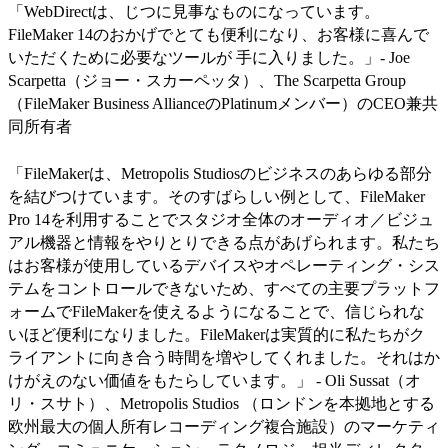
「WebDirectは、じつに見事なものになっています。
FileMaker 14のおかげでとても便利になり、お客様に喜んで
いただくために必要なツールが 手に入りました。」- Joe
Scarpetta（ジョー・スカーペッタ）、The Scarpetta Group
（FileMaker Business AllianceのPlatinumメンバー）のCEO兼共
同所有者
「FileMakerは、Metropolis Studiosのビジネスのあらゆる部分
を結びつけています。そのすばらしい例として、FileMaker
Pro 14を利用することでスタジオ全体のオーディオ／ビジュ
アル機器と情報をやりとりできる点があげられます。私たち
はお客様が使用しているデバイスやオペレーティング・シス
テムをコントロールできないため、すべての主要プラットフ
ォームでFileMakerを使えるようになることで、信じられな
いほど便利になりました。FileMakerは実質的に私たちがク
ライアントに向き合う時間を増やしてくれました。それはか
けがえのない価値をもたらしています。」 - Oli Sussat（オ
リ・スサト）、Metropolis Studios （ロンドンを本拠地とする
欧州最大の個人所有レコーディング複合施設）のマーケティ