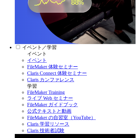
イベント／学習
イベント
イベント
FileMaker 体験セミナー
Claris Connect 体験セミナー
Claris カンファレンス
学習
FileMaker Training
ライブ Web セミナー
FileMaker ガイドブック
公式テキストと動画
FileMaker の自習室（YouTube）
Claris 学習リソース
Claris 技術者試験
Claris カンファレンス 2026
11月11日〜13日 東京・虎ノ