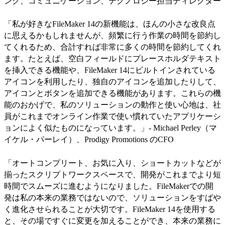
ング、コミュニケーション、テクノロジー担当ディレクター
「私が好きなFileMaker 14の新機能は、ほんの小さな改良点
に思えるかもしれませんが、頻繁に行う作業の時間を節約し
てくれるため、合計すれば非常に多くの時間を節約してくれ
ます。たとえば、空白フィールドにプレースホルダテキスト
を挿入できる機能や、FileMaker 14にビルトインされている
アイコンを利用したり、独自のアイコンを追加したりして、
アイコンとボタンを追加できる機能があります。これらの機
能のおかげで、私のソリューションの動作と使い心地は、社
員がこれまでオンライン作業で使い慣れていたアプリケーシ
ョンによく似たものになっています。」- Michael Perley（マ
イケル・パーレイ）、Prodigy Promotions のCFO
「オートコンプリート、お気に入り、ショートカットなどが
揃ったスクリプトワークスペースで、開発がこれまでより短
時間でスムーズに進むようになりました。FileMakerでの開
発は私の本来の業務ではないので、ソリューションをすばや
く進化させられることが大切です。FileMaker 14を使用する
と、その場ですぐに変更を加えることができ、本来の業務に