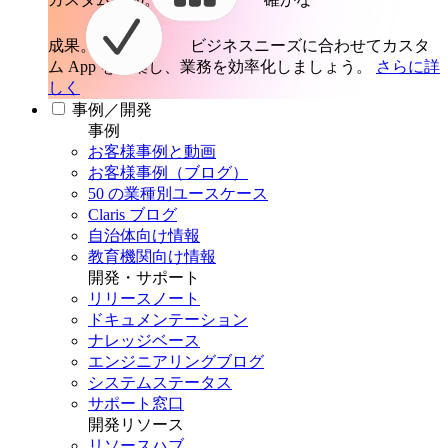
成果。
ビジネスニーズに合わせてカスタ
ム App を構築し、業務を効率化しましょう。
さらに詳
しく
事例／開発
事例
お客様事例と動画
お客様事例（ブログ）
50 の業種別ユースケース
Claris ブログ
自治体向け情報
教育機関向け情報
開発・サポート
リリースノート
ドキュメンテーション
ナレッジベース
エンジニアリングブログ
システムステータス
サポート窓口
開発リソース
リソースハブ