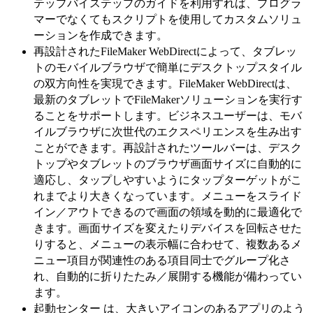
テップバイステップのガイドを利用すれば、プログラ
マーでなくてもスクリプトを使用してカスタムソリュ
ーションを作成できます。
再設計されたFileMaker WebDirectによって、タブレッ
トのモバイルブラウザで簡単にデスクトップスタイル
の双方向性を実現できます。FileMaker WebDirectは、
最新のタブレットでFileMakerソリューションを実行す
ることをサポートします。ビジネスユーザーは、モバ
イルブラウザに次世代のエクスペリエンスを生み出す
ことができます。再設計されたツールバーは、デスク
トップやタブレットのブラウザ画面サイズに自動的に
適応し、タップしやすいようにタップターゲットがこ
れまでより大きくなっています。メニューをスライド
イン／アウトできるので画面の領域を動的に最適化で
きます。画面サイズを変えたりデバイスを回転させた
りすると、メニューの表示幅に合わせて、複数あるメ
ニュー項目が関連性のある項目同士でグループ化さ
れ、自動的に折りたたみ／展開する機能が備わってい
ます。
起動センター は、大きいアイコンのあるアプリのよう