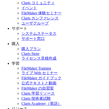
Claris コミュニティ
イベント
FileMaker 体験セミナー
Claris カンファレンス
ユーザグループ
サポート
システムステータス
サポート窓口
購入
購入プラン
Claris Store
ライセンス見積作成
学習
FileMaker Training
ライブ Web セミナー
FileMaker ガイドブック
公式テキストと動画
FileMaker の自習室
Claris 学習リソース
Claris 技術者試験
Claris Academy（英語）
リソース