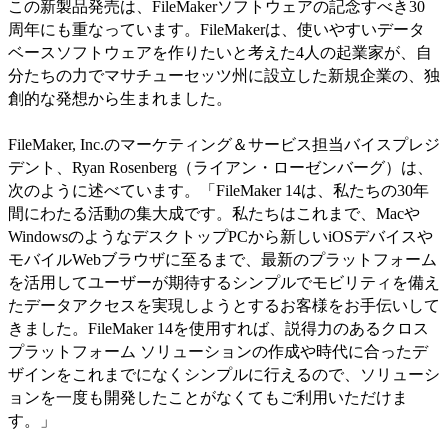
この新製品発売は、FileMakerソフトウェアの記念すべき30
周年にも重なっています。FileMakerは、使いやすいデータ
ベースソフトウェアを作りたいと考えた4人の起業家が、自
分たちの力でマサチューセッツ州に設立した新規企業の、独
創的な発想から生まれました。
FileMaker, Inc.のマーケティング＆サービス担当バイスプレジ
デント、Ryan Rosenberg（ライアン・ローゼンバーグ）は、
次のように述べています。「FileMaker 14は、私たちの30年
間にわたる活動の集大成です。私たちはこれまで、Macや
WindowsのようなデスクトップPCから新しいiOSデバイスや
モバイルWebブラウザに至るまで、最新のプラットフォーム
を活用してユーザーが期待するシンプルでモビリティを備え
たデータアクセスを実現しようとするお客様をお手伝いして
きました。FileMaker 14を使用すれば、説得力のあるクロス
プラットフォーム ソリューションの作成や時代に合ったデ
ザインをこれまでになくシンプルに行えるので、ソリューシ
ョンを一度も開発したことがなくてもご利用いただけま
す。」