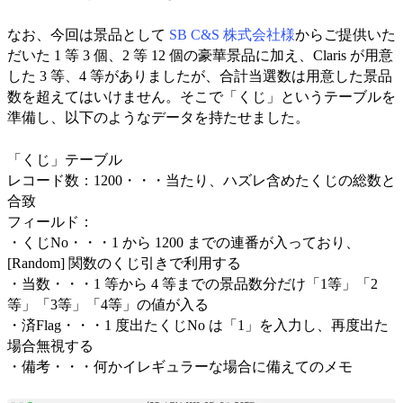
なお、今回は景品として
SB C&S 株式会社様
からご提供いた
だいた 1 等 3 個、2 等 12 個の豪華景品に加え、Claris が用意
した 3 等、4 等がありましたが、合計当選数は用意した景品
数を超えてはいけません。そこで「くじ」というテーブルを
準備し、以下のようなデータを持たせました。
「くじ」テーブル
レコード数：1200・・・当たり、ハズレ含めたくじの総数と
合致
フィールド：
・くじNo・・・1 から 1200 までの連番が入っており、
[Random] 関数のくじ引きで利用する
・当数・・・1 等から 4 等までの景品数分だけ「1等」「2
等」「3等」「4等」の値が入る
・済Flag・・・1 度出たくじNo は「1」を入力し、再度出た
場合無視する
・備考・・・何かイレギュラーな場合に備えてのメモ