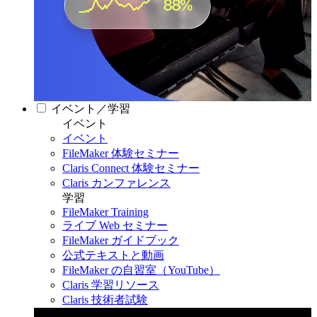
イベント／学習
イベント
イベント
FileMaker 体験セミナー
Claris Connect 体験セミナー
Claris カンファレンス
学習
FileMaker Training
ライブ Web セミナー
FileMaker ガイドブック
公式テキストと動画
FileMaker の自習室（YouTube）
Claris 学習リソース
Claris 技術者試験
Claris カンファレンス 2026
11月11日〜13日 東京・虎ノ