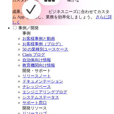
成果。
ビジネスニーズに合わせてカスタ
ム App を構築し、業務を効率化しましょう。
さらに詳
しく
事例／開発
事例
お客様事例と動画
お客様事例（ブログ）
50 の業種別ユースケース
Claris ブログ
自治体向け情報
教育機関向け情報
開発・サポート
リリースノート
ドキュメンテーション
ナレッジベース
エンジニアリングブログ
システムステータス
サポート窓口
開発リソース
リソースハブ