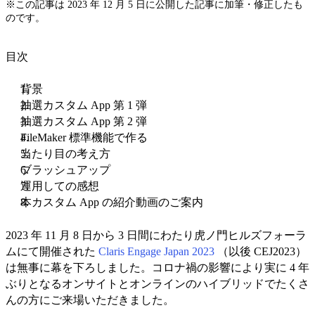
※この記事は 2023 年 12 月 5 日に公開した記事に加筆・修正したも
のです。
目次
背景
抽選カスタム App 第 1 弾
抽選カスタム App 第 2 弾
FileMaker 標準機能で作る
当たり目の考え方
ブラッシュアップ
運用しての感想
本カスタム App の紹介動画のご案内
2023 年 11 月 8 日から 3 日間にわたり虎ノ門ヒルズフォーラ
ムにて開催された
Claris Engage Japan 2023
（以後 CEJ2023）
は無事に幕を下ろしました。コロナ禍の影響により実に 4 年
ぶりとなるオンサイトとオンラインのハイブリッドでたくさ
んの方にご来場いただきました。