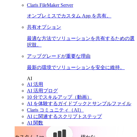
Claris FileMaker Server
オンプレミスでカスタム App を共有。
共有オプション
最適な方法でソリューションを共有するための選
択肢。
アップグレードが重要な理由
最新の環境でソリューションを安全に維持。
AI
AI 活用
AI 活用ブログ
10 分でスキルアップ（動画）
AI を体験するガイドブックとサンプルファイル
Claris コミュニティ（AI）
AI に関連するスクリプトステップ
AI 関数
カスタム App。
確かな