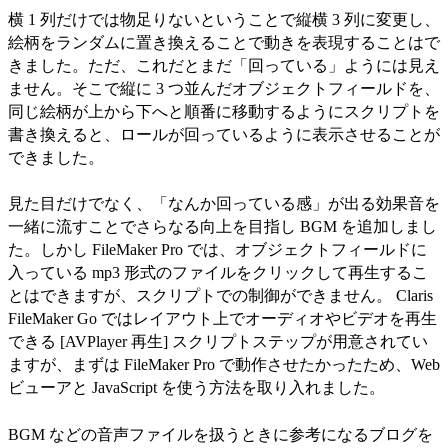
横 1 列だけでは物足りないということで縦横 3 列に変更し、
絵柄をランダムに置き換えることで動きを表現することはで
きました。ただ、これだとまだ「回っている」ようには見え
ません。そこで縦に 3 つ並んだオブジェクトフィールドを、
同じ絵柄が上から下へと順番に移動するようにスクリプトを
書き換えると、ロールが回っているように表示させることが
できました。
見た目だけでなく、「なんか回っている感」が出る効果音を
一緒に流すことでさらなる向上を目指し BGM を追加しまし
た。しかし FileMaker Pro では、オブジェクトフィールドに
入っている mp3 形式のファイルをクリックして再生するこ
とはできますが、スクリプトでの制御ができません。 Claris
FileMaker Go ではレイアウト上でオーディオやビデオを再生
できる [AVPlayer 再生] スクリプトステップが用意されてい
ますが、まずは FileMaker Pro で動作させたかったため、Web
ビューアと JavaScript を使う方法を取り入れました。
BGM などの音声ファイルを扱うときに参考になるブログを