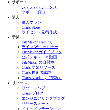
サポート
システムステータス
サポート窓口
購入
購入プラン
Claris Store
ライセンス見積作成
学習
FileMaker Training
ライブ Web セミナー
FileMaker ガイドブック
公式テキストと動画
FileMaker の自習室
Claris 学習リソース
Claris 技術者試験
Claris Academy（英語）
リソース
リソースハブ
Claris ブログ
エンジニアリングブログ
リリースノート
ドキュメンテーション