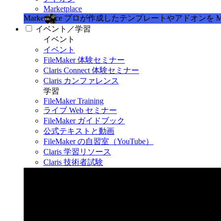
Marketplace
Marketplace
プロが作成したテンプレートやアドオンを Marke
イベント／学習
イベント
イベント
FileMaker 体験セミナー
Claris Connect 体験セミナー
Claris カンファレンス
学習
FileMaker Training
ライブ Web セミナー
FileMaker ガイドブック
公式テキストと動画
FileMaker の自習室（YouTube）
Claris 学習リソース
Claris 技術者試験
Claris カンファレンス 2026
11月11日〜13日 東京・