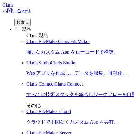
Claris
お問い合わせ
検索...
製品
Claris 製品
Claris FileMaker
Claris FileMaker
強力なカスタム App をローコードで構築。
Claris Studio
Claris Studio
Web アプリを作成し、データを収集、可視化。
Claris Connect
Claris Connect
すべての技術スタックを統合しワークフローを自
その他
Claris FileMaker Cloud
クラウドで手間なくカスタム App を共有。
Claris FileMaker Server