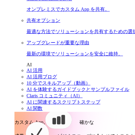
オンプレミスでカスタム App を共有。
共有オプション
最適な方法でソリューションを共有するための選
アップグレードが重要な理由
最新の環境でソリューションを安全に維持。
AI
AI 活用
AI 活用ブログ
10 分でスキルアップ（動画）
AI を体験するガイドブックとサンプルファイル
Claris コミュニティ（AI）
AI に関連するスクリプトステップ
AI 関数
カスタム App。
確かな