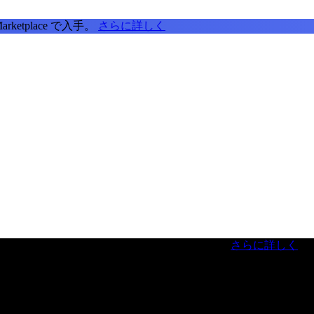
tplace で入手。
さらに詳しく
虎ノ門ヒルズフォーラム／参加無料（事前登録制）
さらに詳しく