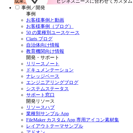
成果。
ビジネスニーズに合わせてカスタム 
事例／開発
事例
お客様事例と動画
お客様事例（ブログ）
50 の業種別ユースケース
Claris ブログ
自治体向け情報
教育機関向け情報
開発・サポート
リリースノート
ドキュメンテーション
ナレッジベース
エンジニアリングブログ
システムステータス
サポート窓口
開発リソース
リソースハブ
業種別サンプル App
FileMaker カスタム App 専用アイコン素材集
レイアウトテーマサンプル
アドオン