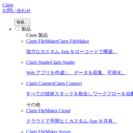
Claris
お問い合わせ
検索...
製品
Claris 製品
Claris FileMaker
Claris FileMaker
強力なカスタム App をローコードで構築。
Claris Studio
Claris Studio
Web アプリを作成し、データを収集、可視化。
Claris Connect
Claris Connect
すべての技術スタックを統合しワークフローを自
その他
Claris FileMaker Cloud
クラウドで手間なくカスタム App を共有。
Claris FileMaker Server