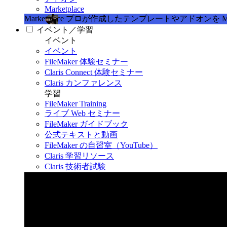
Marketplace
Marketplace
プロが作成したテンプレートやアドオンを Marke
イベント／学習
イベント
イベント
FileMaker 体験セミナー
Claris Connect 体験セミナー
Claris カンファレンス
学習
FileMaker Training
ライブ Web セミナー
FileMaker ガイドブック
公式テキストと動画
FileMaker の自習室（YouTube）
Claris 学習リソース
Claris 技術者試験
Claris カンファレンス 2026
11月11日〜13日 東京・