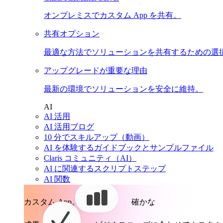
オンプレミスでカスタム App を共有。
共有オプション
最適な方法でソリューションを共有するための選
アップグレードが重要な理由
最新の環境でソリューションを安全に維持。
AI
AI 活用
AI 活用ブログ
10 分でスキルアップ（動画）
AI を体験するガイドブックとサンプルファイル
Claris コミュニティ（AI）
AI に関連するスクリプトステップ
AI 関数
カスタム App。
確かな