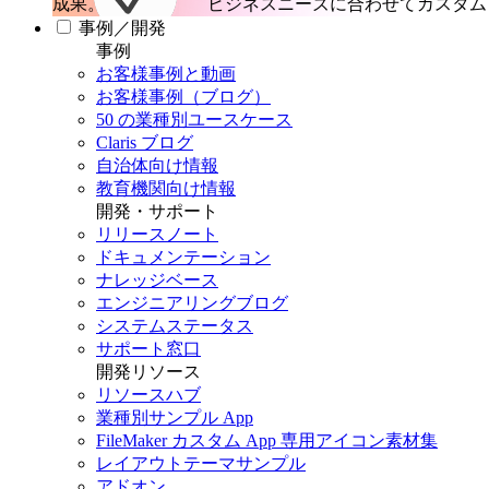
成果。
ビジネスニーズに合わせてカスタム 
事例／開発
事例
お客様事例と動画
お客様事例（ブログ）
50 の業種別ユースケース
Claris ブログ
自治体向け情報
教育機関向け情報
開発・サポート
リリースノート
ドキュメンテーション
ナレッジベース
エンジニアリングブログ
システムステータス
サポート窓口
開発リソース
リソースハブ
業種別サンプル App
FileMaker カスタム App 専用アイコン素材集
レイアウトテーマサンプル
アドオン