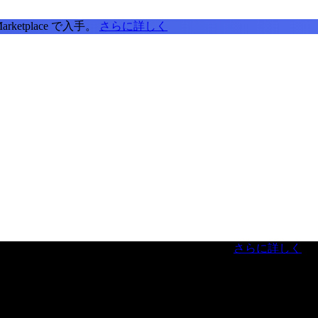
tplace で入手。
さらに詳しく
虎ノ門ヒルズフォーラム／参加無料（事前登録制）
さらに詳しく