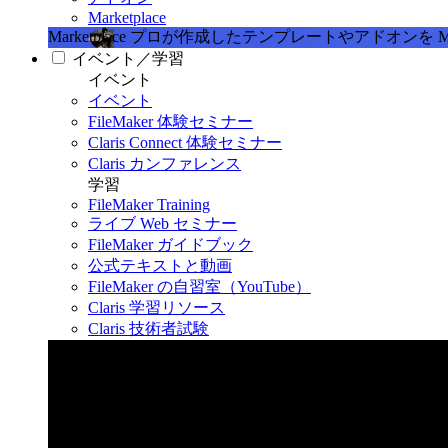
Marketplace
Marketplace
プロが作成したテンプレートやアドオンを Marke
イベント／学習
イベント
イベント
FileMaker 体験セミナー
Claris Connect 体験セミナー
Claris カンファレンス
学習
FileMaker Training
ライブ Web セミナー
FileMaker ガイドブック
公式テキストと動画
FileMaker の自習室（YouTube）
Claris 学習リソース
Claris 技術者試験
Claris カンファレンス 2026
11月11日〜13日 東京・