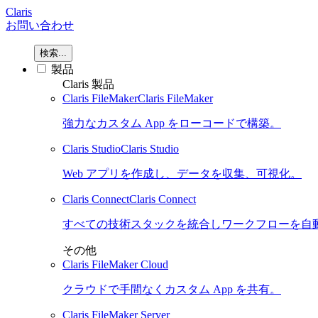
Claris
お問い合わせ
検索...
製品
Claris 製品
Claris FileMaker
Claris FileMaker
強力なカスタム App をローコードで構築。
Claris Studio
Claris Studio
Web アプリを作成し、データを収集、可視化。
Claris Connect
Claris Connect
すべての技術スタックを統合しワークフローを自
その他
Claris FileMaker Cloud
クラウドで手間なくカスタム App を共有。
Claris FileMaker Server