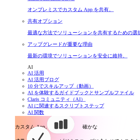
オンプレミスでカスタム App を共有。
共有オプション
最適な方法でソリューションを共有するための選
アップグレードが重要な理由
最新の環境でソリューションを安全に維持。
AI
AI 活用
AI 活用ブログ
10 分でスキルアップ（動画）
AI を体験するガイドブックとサンプルファイル
Claris コミュニティ（AI）
AI に関連するスクリプトステップ
AI 関数
カスタム App。
確かな