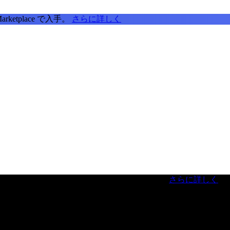
tplace で入手。
さらに詳しく
虎ノ門ヒルズフォーラム／参加無料（事前登録制）
さらに詳しく