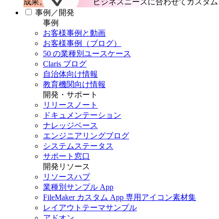
成果。
ビジネスニーズに合わせてカスタム 
事例／開発
事例
お客様事例と動画
お客様事例（ブログ）
50 の業種別ユースケース
Claris ブログ
自治体向け情報
教育機関向け情報
開発・サポート
リリースノート
ドキュメンテーション
ナレッジベース
エンジニアリングブログ
システムステータス
サポート窓口
開発リソース
リソースハブ
業種別サンプル App
FileMaker カスタム App 専用アイコン素材集
レイアウトテーマサンプル
アドオン