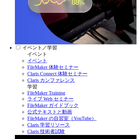
イベント／学習
イベント
イベント
FileMaker 体験セミナー
Claris Connect 体験セミナー
Claris カンファレンス
学習
FileMaker Training
ライブ Web セミナー
FileMaker ガイドブック
公式テキストと動画
FileMaker の自習室（YouTube）
Claris 学習リソース
Claris 技術者試験
Claris カンファレンス 2026
11月11日〜13日 東京・虎ノ