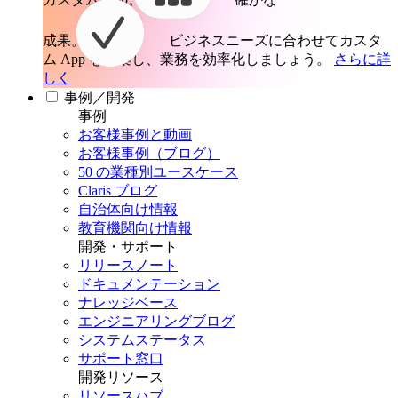
成果。
ビジネスニーズに合わせてカスタ
ム App を構築し、業務を効率化しましょう。
さらに詳
しく
事例／開発
事例
お客様事例と動画
お客様事例（ブログ）
50 の業種別ユースケース
Claris ブログ
自治体向け情報
教育機関向け情報
開発・サポート
リリースノート
ドキュメンテーション
ナレッジベース
エンジニアリングブログ
システムステータス
サポート窓口
開発リソース
リソースハブ