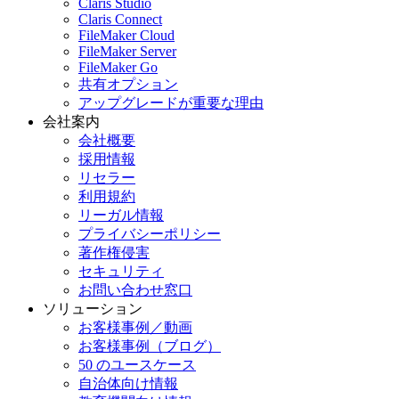
Claris Studio
Claris Connect
FileMaker Cloud
FileMaker Server
FileMaker Go
共有オプション
アップグレードが重要な理由
会社案内
会社概要
採用情報
リセラー
利用規約
リーガル情報
プライバシーポリシー
著作権侵害
セキュリティ
お問い合わせ窓口
ソリューション
お客様事例／動画
お客様事例（ブログ）
50 のユースケース
自治体向け情報