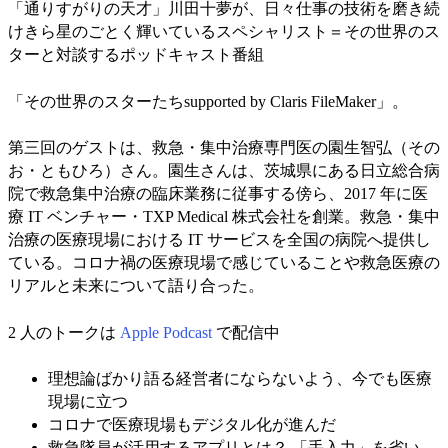
「通りすがりの天才」川田十夢が、日々仕事の技術を磨き続
けきら星のごとく輝いているスペシャリスト＝その世界のス
ターと対談するポッドキャスト番組
「その世界のスターたちsupported by Claris FileMaker」。
第三回のゲストは、救急・集中治療専門医の園生智弘（その
お・ともひろ）さん。園生さんは、茨城県にある日立総合病
院で救急集中治療の臨床業務に従事する傍ら、2017 年に医
療 IT ベンチャー・TXP Medical 株式会社を創業。救急・集中
治療の医療現場における IT サービスを全国の病院へ提供し
ている。コロナ禍の医療現場で感じていることや救急医療の
リアルと未来について語り合った。
2 人のトークは
Apple Podcast
で配信中
理想論ばかり語る経営者にならないよう、今でも医療
現場に立つ
コロナで医療現場もデジタル化が進んだ
救急隊員が活用するアプリとは？ 「手入力」を省い