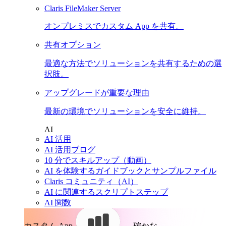
Claris FileMaker Server
オンプレミスでカスタム App を共有。
共有オプション
最適な方法でソリューションを共有するための選
択肢。
アップグレードが重要な理由
最新の環境でソリューションを安全に維持。
AI
AI 活用
AI 活用ブログ
10 分でスキルアップ（動画）
AI を体験するガイドブックとサンプルファイル
Claris コミュニティ（AI）
AI に関連するスクリプトステップ
AI 関数
カスタム App。
確かな