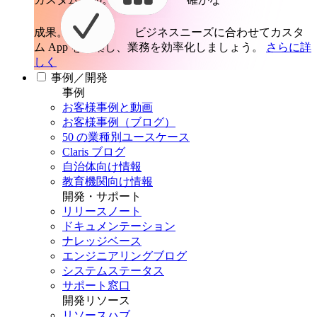
成果。
ビジネスニーズに合わせてカスタ
ム App を構築し、業務を効率化しましょう。
さらに詳
しく
事例／開発
事例
お客様事例と動画
お客様事例（ブログ）
50 の業種別ユースケース
Claris ブログ
自治体向け情報
教育機関向け情報
開発・サポート
リリースノート
ドキュメンテーション
ナレッジベース
エンジニアリングブログ
システムステータス
サポート窓口
開発リソース
リソースハブ