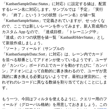
「KanbanSampleData::Status」に対応）に設定する値は、配置
するレーン名に対応します。サンプルでは「予定」「実行
中」「終了」という 3 つの状態（レーン名）が値一覧
「KanbanSampleStatus」で定義されていますが、せっかくな
ので、ここでは新しいレーンを作ってみます。新人育成用の
カスタム App なので、「達成目標」「トレーニング中」
「達成」の 3 つの状態を値一覧「KanbanRHdevStatus」とし
て新規作成しましょう。
「ソート」フィールド（サンプルの
「KanbanSampleData::Sort」に対応）は、レーン内でカード
を並べる順番としてアドオンが使っているようです。ユーザ
が「カンバン」ボードの上でカードを動かすたびに「カンバ
ン」アドオンによって自動的に書き換わるので、ユーザが意
識的に書き換える必要はないようです。最初は便宜的に、そ
れぞれのレコードに異なる数値を割り当てておくことにしま
す。
もう一つ、今回はフィルタを使えるように、クエリー用のフ
ィールド（グローバル格納）を用意しておきましょう。この