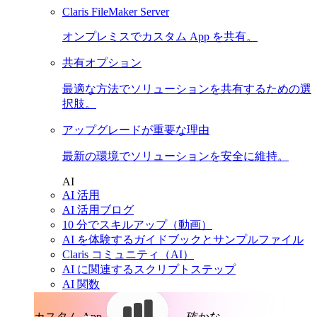
Claris FileMaker Server
オンプレミスでカスタム App を共有。
共有オプション
最適な方法でソリューションを共有するための選
択肢。
アップグレードが重要な理由
最新の環境でソリューションを安全に維持。
AI
AI 活用
AI 活用ブログ
10 分でスキルアップ（動画）
AI を体験するガイドブックとサンプルファイル
Claris コミュニティ（AI）
AI に関連するスクリプトステップ
AI 関数
カスタム App。
確かな