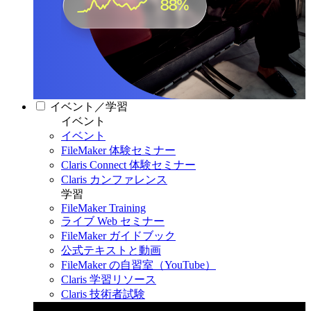
イベント／学習
イベント
イベント
FileMaker 体験セミナー
Claris Connect 体験セミナー
Claris カンファレンス
学習
FileMaker Training
ライブ Web セミナー
FileMaker ガイドブック
公式テキストと動画
FileMaker の自習室（YouTube）
Claris 学習リソース
Claris 技術者試験
Claris カンファレンス 2026
11月11日〜13日 東京・虎ノ