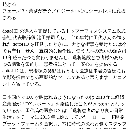
起きる
フェーズ 3：業務がテクノロジーを中心にシームレスに変換
される
dottoHD の導入を支援しているトップオフィスシステム株式
会社 代表取締役 池田栄司氏も、「10 年前に田代さんの作ら
れた dottoHD を拝見したときに、大きな衝撃を受けたのは今
でも忘れません。直感的な操作性、使う人への想いの熱さは
10 年経った今も変わりませんし、透析施設と患者様のあら
ゆる情報を集約し、患者様にとって『安心』を提供する
dottoHD は、患者様の笑顔はもとより医療従事者の皆様にも
笑顔を提供できる画期的なツールであると言えます」とコメ
ントを寄せている。
日本国内で DX が叫ばれるようになったのは 2018 年に経済
産業省が『DXレポート』を発信したことがきっかけとなっ
ているが、田代氏の医療 DX は 「透析患者のより良い日常
生活」をテーマに 2013 年に始まっていた。ローコード開発
プラットフォームを選択し、常に時代の流れと働くスタッフ