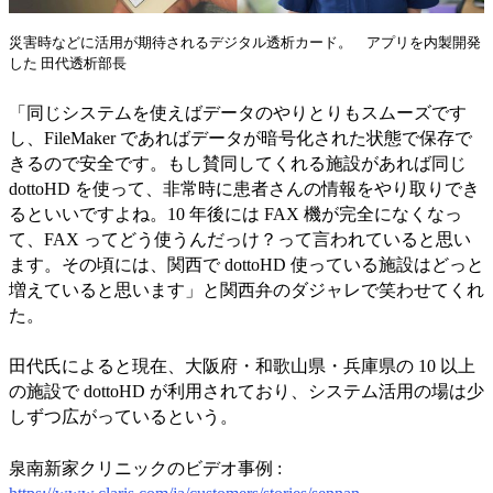
災害時などに活用が期待されるデジタル透析カード。 アプリを内製開発
した 田代透析部長
「同じシステムを使えばデータのやりとりもスムーズです
し、FileMaker であればデータが暗号化された状態で保存で
きるので安全です。もし賛同してくれる施設があれば同じ
dottoHD を使って、非常時に患者さんの情報をやり取りでき
るといいですよね。10 年後には FAX 機が完全になくなっ
て、FAX ってどう使うんだっけ？って言われていると思い
ます。その頃には、関西で dottoHD 使っている施設はどっと
増えていると思います」と関西弁のダジャレで笑わせてくれ
た。
田代氏によると現在、大阪府・和歌山県・兵庫県の 10 以上
の施設で dottoHD が利用されており、システム活用の場は少
しずつ広がっているという。
泉南新家クリニックのビデオ事例 :