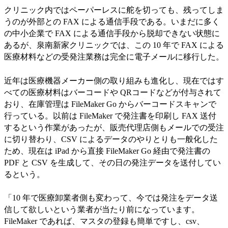
クリニック内ではペーパーレスに舵を切っても、残ってしま
うのが外部との FAX による通信手段である。いまだに多く
の中小企業で FAX による通信手段から脱却できない状態に
あるが、泉南新家クリニックでは、この 10 年で FAX による
医療材料などの受発注業務は完全に電子メールに移行した。
近年は医療機器メーカー側の取り組みも進化し、現在ではす
べての医療材料はバーコードや QRコードなどが付与されて
おり、在庫管理は FileMaker Go からバーコードスキャンで
行っている。以前は FileMaker で発注書を印刷し FAX 送付
するという作業があったが、販売代理店側もメールでの受注
に切り替わり、CSV によるデータのやりとりも一般化した
ため、現在は iPad から直接 FileMaker Go 経由で発注書の
PDF と CSV を生成して、その日の発注データを送付してい
るという。
「10 年で医療卸業者側も変わって、今では発注をデータ送
信して欲しいという業者が当たり前になっています。
FileMaker であれば、マスタの登録も簡単ですし、csv、