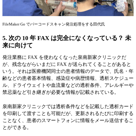
FileMaker Go でバーコードスキャン発注処理をする田代氏
5.
次の 10 年 FAX は完全になくなっている？ 未
来に向けて
発注業務に FAX を使わなくなった泉南新家クリニックだ
が、残念ながらいまだに FAX が送られてくることがあると
いう。それは医療機関同士の患者情報のデータで、氏名・年
齢などの患者基本情報、感染症や病歴情報、透析スケジュー
ル、ドライウェイトや血流量などの透析条件、アレルギーや
禁忌薬など引き継ぎが必要な情報が記載されている。
泉南新家クリニックでは透析条件などを記載した透析カード
を印刷して渡すことも可能だが、更新されるたびに印刷する
ことなく、患者のスマートフォンに情報をメール送信するこ
とができる。