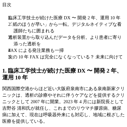
目次
臨床工学技士が続けた医療 DX 〜 開発 2 年、運用 10 年
「紙のほうが早い」から一転。デジタルネイティブな看
護師たちに囲まれる
透析装置から取り込んだデータを分析。より患者に寄り
添った透析を
FAX による発注業務も一掃
次の 10 年 FAX は完全になくなっている？ 未来に向けて
1.
臨床工学技士が続けた医療 DX 〜 開発 2 年、
運用 10 年
関西国際空港からほど近い大阪府泉南市にある泉南新家クリ
ニックは、透析の診療やそれに伴うケアなどを提供するクリ
ニックとして 2007 年に開業。2023 年 4 月には新院長として
吉野谷 清和氏が就任し、これまでのリウマチ膠原病、糖尿
病に加えて、現在は呼吸器外来にも対応し、地域に根ざした
医療を提供している。