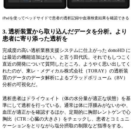
iPadを使ってベッドサイドで患者の透析記録や血液検査結果を確認できる
3.
透析装置から取り込んだデータを分析。より
患者に寄り添った透析を
完成度の高い透析業務支援システムに仕上がった dottoHD に
は最近の機能追加はない、と言う田代氏。それでもしつこく
直近の開発について質問したところ、ようやく思い出してく
れたのが、東レ・メディカル株式会社（TORAY）の透析装
置のデータのデータ解析によるブラッドボリューム（BV）
分析の可視化だ。
透析患者はドライウェイト（体の水分量が適正な状態）を基
準にして透析を行っている。通常は体に浮腫みがないかや、
血圧が適正かを確認するほか、定期的に胸部レントゲンで心
胸比（CTR : 心臓の大きさ）をチェックし、患者とコミュニ
ケーションをとりながら塩分摂取の制限など指導をする。