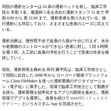
同院の透析センターは 24 床の透析ベッドを有し、臨床工学
技士 常勤 3 名、看護師 5 名を含めた透析スタッフ 11 名で 早
朝 6:00 から 夜 21:00 まで、透析患者を受け入れている。旅
行透析にも対応しており、さまざまな患者のニーズに応えて
いる。
透析治療は、慢性腎不全で血液のろ過が十分に行えず、水分
や老廃物のコントロールができない患者に対し、1 回 4 時間
を週 3 回、人工的に血液の浄化を行うことで患者の生命を維
持していく。
現在、透析部長を務める 田代 庸平氏は、臨床工学技士とし
て同院に赴任した 2008 年から ローコード開発プラットフォ
ーム Claris FileMaker を使った透析業務のデジタイゼーショ
ン（電子化）に着手した。現場で臨床工学技士として勤務す
る傍ら、透析業務を効率化するアプリの開発を進めた。透析
現場でアプリを運用し、改善を続けて
dottoHD（ドットエイ
チディー）
というカスタム App を完成させた。