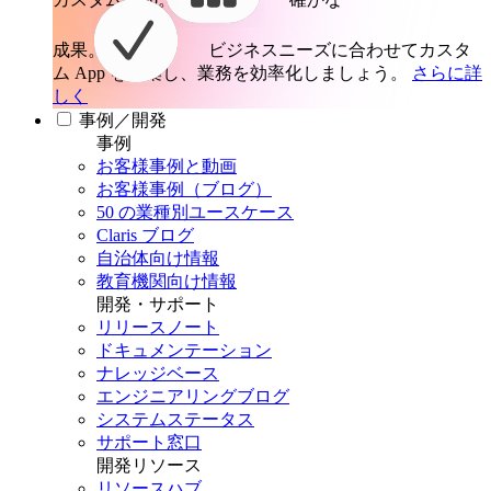
成果。
ビジネスニーズに合わせてカスタ
ム App を構築し、業務を効率化しましょう。
さらに詳
しく
事例／開発
事例
お客様事例と動画
お客様事例（ブログ）
50 の業種別ユースケース
Claris ブログ
自治体向け情報
教育機関向け情報
開発・サポート
リリースノート
ドキュメンテーション
ナレッジベース
エンジニアリングブログ
システムステータス
サポート窓口
開発リソース
リソースハブ