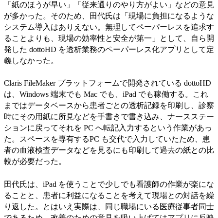
「紙のほうが早い」「従来通りのやり方がよい」などの意見
が多かった。そのため、田代氏は「現場に負担になるような
システム導入はありえない。無理してペーパーレスを追求す
ることよりも、現場の効率性と安全が第一」として、自ら開
発した dottoHD を透析業務のペーパーレス化アプリとして定
義しなかった。
Claris FileMaker プラットフォームで開発されている dottoHD
は、Windows 端末でも Mac でも、iPad でも稼働する。これ
まではデータベースから患者ごとの透析記録を印刷し、診察
時にその用紙に所見などを手書きで書き込み、ナースステー
ションに戻ってそれを PC へ転記入力するという作業があっ
た。スペースを専有するPC も交代で入力していたため、患
者の血液検査データなどを見るにも印刷して過去の紙との比
較が必要だった。
田代氏は、iPad を使うことで少しでも看護師の作業が楽にな
ることと、患者に利益になることを考えて現場との対話を繰
り返した。とはいえ実際は、同じ職場にいる医療従事者同士
であるため、改善のための意見を吸い上げてはアプリに反映