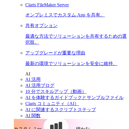
Claris FileMaker Server
オンプレミスでカスタム App を共有。
共有オプション
最適な方法でソリューションを共有するための選
択肢。
アップグレードが重要な理由
最新の環境でソリューションを安全に維持。
AI
AI 活用
AI 活用ブログ
10 分でスキルアップ（動画）
AI を体験するガイドブックとサンプルファイル
Claris コミュニティ（AI）
AI に関連するスクリプトステップ
AI 関数
カスタム App。
確かな