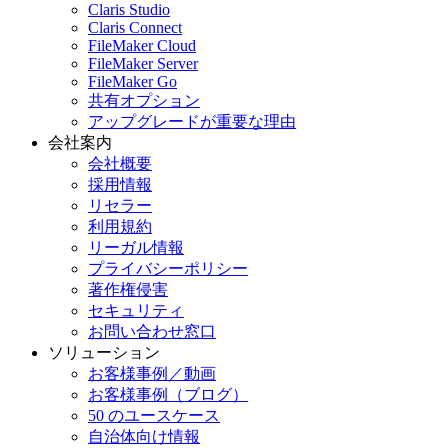
Claris Studio
Claris Connect
FileMaker Cloud
FileMaker Server
FileMaker Go
共有オプション
アップグレードが重要な理由
会社案内
会社概要
採用情報
リセラー
利用規約
リーガル情報
プライバシーポリシー
著作権侵害
セキュリティ
お問い合わせ窓口
ソリューション
お客様事例／動画
お客様事例（ブログ）
50 のユースケース
自治体向け情報