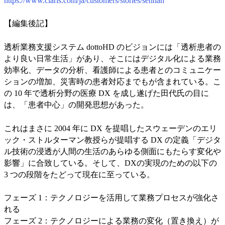
https://www.claris.com/ja/customers/stories/sennan
【編集後記】
透析業務支援システム dottoHD のビジョンには「透析患者の
より良い日常生活」があり、そこにはデジタル化による業務
効率化、データの分析、看護師による患者とのコミュニケー
ションの増加、災害時の患者対応までもが含まれている。こ
の 10 年で透析分野の医療 DX を成し遂げた田代氏の目に
は、「患者中心」の開発思想があった。
これはまさに 2004 年に DX を提唱したスウェーデンのエリ
ック・ストルターマン教授らが提唱する DX の定義「デジタ
ル技術の浸透が人間の生活のあらゆる側面にもたらす変化や
影響」に合致している。そして、DXの実現のための以下の
3 つの段階をたどって現在に至っている。
フェーズ 1：テクノロジーを活用して業務プロセスが強化さ
れる
フェーズ 2：テクノロジーによる業務の変化（置き換え）が