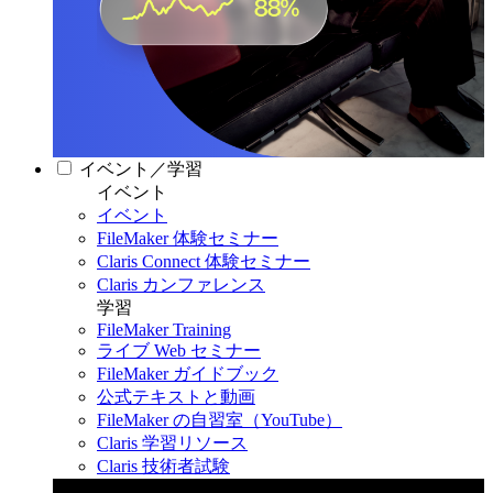
イベント／学習
イベント
イベント
FileMaker 体験セミナー
Claris Connect 体験セミナー
Claris カンファレンス
学習
FileMaker Training
ライブ Web セミナー
FileMaker ガイドブック
公式テキストと動画
FileMaker の自習室（YouTube）
Claris 学習リソース
Claris 技術者試験
Claris カンファレンス 2026
11月11日〜13日 東京・虎ノ