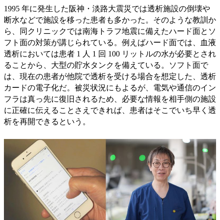
1995 年に発生した阪神・淡路大震災では透析施設の倒壊や
断水などで施設を移った患者も多かった。そのような教訓か
ら、同クリニックでは南海トラフ地震に備えたハード面とソ
フト面の対策が講じられている。例えばハード面では、血液
透析においては患者 1 人 1 回 100 リットルの水が必要とされ
ることから、大型の貯水タンクを備えている。ソフト面で
は、現在の患者が他院で透析を受ける場合を想定した、透析
カードの電子化だ。被災状況にもよるが、電気や通信のイン
フラは真っ先に復旧されるため、必要な情報を相手側の施設
に正確に伝えることさえできれば、患者はそこでいち早く透
析を再開できるという。