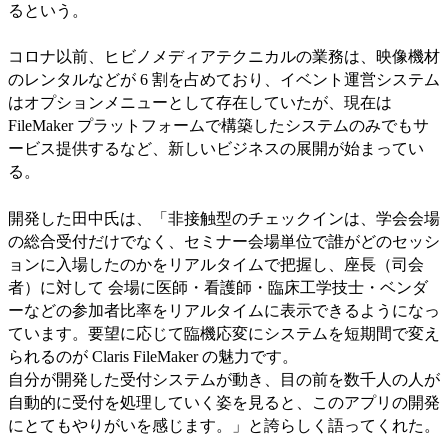
るという。
コロナ以前、ヒビノメディアテクニカルの業務は、映像機材
のレンタルなどが 6 割を占めており、イベント運営システム
はオプションメニューとして存在していたが、現在は
FileMaker プラットフォームで構築したシステムのみでもサ
ービス提供するなど、新しいビジネスの展開が始まってい
る。
開発した田中氏は、「非接触型のチェックインは、学会会場
の総合受付だけでなく、セミナー会場単位で誰がどのセッシ
ョンに入場したのかをリアルタイムで把握し、座長（司会
者）に対して 会場に医師・看護師・臨床工学技士・ベンダ
ーなどの参加者比率をリアルタイムに表示できるようになっ
ています。要望に応じて臨機応変にシステムを短期間で変え
られるのが Claris FileMaker の魅力です。
自分が開発した受付システムが動き、目の前を数千人の人が
自動的に受付を処理していく姿を見ると、このアプリの開発
にとてもやりがいを感じます。」と誇らしく語ってくれた。