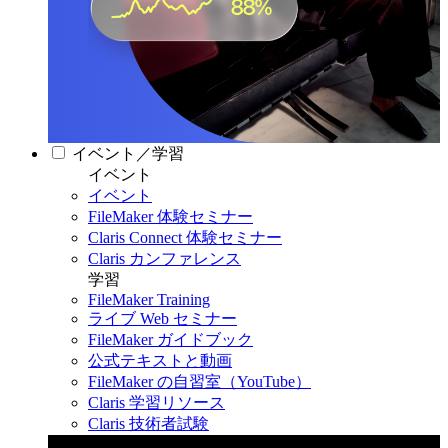
イベント／学習
イベント
イベント
FileMaker 体験セミナー
Claris Connect 体験セミナー
Claris カンファレンス
学習
FileMaker Training
ライブ Web セミナー
FileMaker ガイドブック
公式テキストと動画
FileMaker の自習室（YouTube）
Claris 学習リソース
Claris 技術者試験
Claris カンファレンス 2026
11月11日〜13日 東京・虎ノ