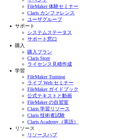
FileMaker 体験セミナー
Claris カンファレンス
ユーザグループ
サポート
システムステータス
サポート窓口
購入
購入プラン
Claris Store
ライセンス見積作成
学習
FileMaker Training
ライブ Web セミナー
FileMaker ガイドブック
公式テキストと動画
FileMaker の自習室
Claris 学習リソース
Claris 技術者試験
Claris Academy（英語）
リソース
リソースハブ