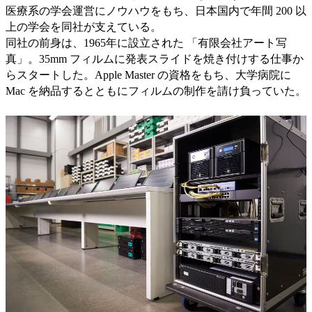
医療系の学会運営にノウハウをもち、日本国内で年間 200 以
上の学会を同社が支えている。
同社の前身は、1965年に設立された 「有限会社アート写
真」。35mm フィルムに発表スライドを焼き付けする仕事か
らスタートした。Apple Master の資格をもち、大学病院に
Mac を納品するとともにフィルムの制作を請け負っていた。