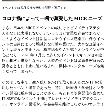
イベントでは多種多様な機材を管理・運用する
コロナ禍によって一瞬で蒸発した MICE ニーズ
まさに日本の MICE イベントの成功はヒビノメディアテクニ
カルなしに実現しない、といえるほど貴重な存在であるが、
このようなイベントは新型コロナウイルス感染症に伴うイベ
ントの自粛によって壊滅的な打撃を受けた。大きな企業イベ
ントは続々と中止され、株主総会や入社式もオンラインが中
心となり、 2020 年 3 月には多くのイベントでキャンセル連
絡が相次ぐ事態となった。大型のイベントは緊急事態宣言の
発令とともに中止に追い込まれ、機材のレンタルニーズも無
くなってしまった。
そのような中で、生き残りをかけて取り組んだのが IT を活
用したイベント運営であった。特に、医療系の学会はオンラ
イン開催に舵を切ることが多く、もともと映像配信を含めた
IT 機材のレンタルも手掛けていたヒビノメディアテクニカ
ル。オンライン開催や、学会会場を維持しながらのオンライ