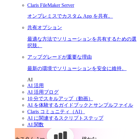
Claris FileMaker Server
オンプレミスでカスタム App を共有。
共有オプション
最適な方法でソリューションを共有するための選
択肢。
アップグレードが重要な理由
最新の環境でソリューションを安全に維持。
AI
AI 活用
AI 活用ブログ
10 分でスキルアップ（動画）
AI を体験するガイドブックとサンプルファイル
Claris コミュニティ（AI）
AI に関連するスクリプトステップ
AI 関数
カスタム App。
確かな