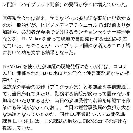
ン配信（ハイブリット開催）の要請が徐々に増えていった。
医療系学会では従来、学会などへの参加証を事前に郵送する
のが一般的だが、ヒビノメディアテクニカルでは以前より参
加証や、参加者が会場で受け取るランチョンセミナー整理券
などを、FileMaker を使って現地で自動発行する仕組みを整
えていた。そのことが、ハイブリッド開催が増えるコロナ禍
において功を奏する結果となった。
FileMaker を使った参加証の現地発行のきっかけは、コロナ
以前に開催された 3,000 名ほどの学会で運営事務局からの相
談だった。
医療系の学会の抄録（プログラム集）と参加証を事前郵送し
ても当日忘れてきたり、勤務する病院が変わって届かない参
加者がいたりするほか、当日の参加受付で名前を確認する作
業にも時間がかかっており、当日の運営事務局の負担が大き
な課題となっていたのだ。同社 EC事業部 システム開発課
課長 田中 洋 氏は、この課題の解決に FileMaker での運用を
提案していた。