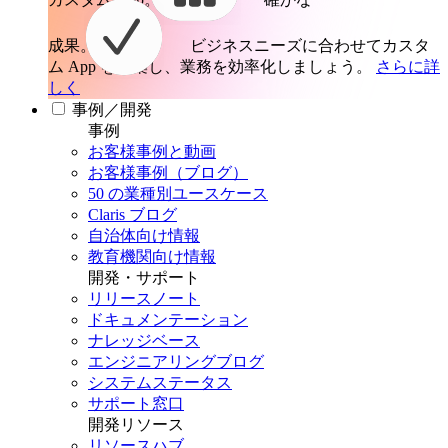
成果。
ビジネスニーズに合わせてカスタ
ム App を構築し、業務を効率化しましょう。
さらに詳
しく
事例／開発
事例
お客様事例と動画
お客様事例（ブログ）
50 の業種別ユースケース
Claris ブログ
自治体向け情報
教育機関向け情報
開発・サポート
リリースノート
ドキュメンテーション
ナレッジベース
エンジニアリングブログ
システムステータス
サポート窓口
開発リソース
リソースハブ