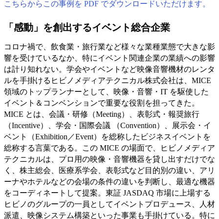
こちらからこの事例を PDF でダウンロードいただけます。
「感動」を創出するイベント総合企業
コロナ禍で、飲食業・旅行業など様々な業種業態で大きな影
響を受けているなか、特にイベント関連企業の業績への影響
は計り知れない。学会やイベントなど映像音響機材のレンタ
ルを手掛けるヒビノメディアテクニカル株式会社は、MICE
領域のトップランナーとして、映像・音響・IT を駆使した
イベント＆コンベンションで重要な役割を担ってきた。
MICE とは、会議・研修（Meeting）、表彰式・報奨旅行
（Incentive）、学会・国際会議 （Convention）、展示会・イ
ベント（Exhibition／Event）を総称したビジネスイベントを
総称する言葉である。この MICE の場面で、ヒビノメディア
テクニカルは、プロ用の映像・音響機器を貸し出すだけでな
く、株主総会、医療系学会、表彰式など目的別の違い、アリ
ーナやホテルなどの会場の条件の違いを判断し、最適な機器
をコーディネートして提案。東証 JASDAQ 市場に上場する
ヒビノのグループの一員としてイベントプロデュース、人材
派遣、映像システム構築といった事業も手掛けている。特に