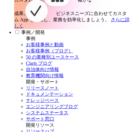
成果。
ビジネスニーズに合わせてカスタ
ム App を構築し、業務を効率化しましょう。
さらに詳
しく
事例／開発
事例
お客様事例と動画
お客様事例（ブログ）
50 の業種別ユースケース
Claris ブログ
自治体向け情報
教育機関向け情報
開発・サポート
リリースノート
ドキュメンテーション
ナレッジベース
エンジニアリングブログ
システムステータス
サポート窓口
開発リソース
リソースハブ