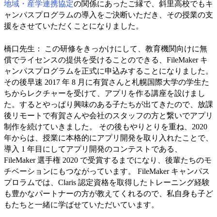
地域・産学連携協定
の関係にあったご縁で、斜里高校でもキ
ャンパスプログラムの導入をご決断いただき、その授業の支
援をさせていただくことになりました。
橋口先生： この研修をきっかけにして、教育機関向けに無
償でライセンスの提供を受けることのできる、FileMaker キ
ャンパスプログラムを正式に申込みすることになりました。
その後早速 2017 年 8 月に有賀さんと札幌国際大学の学生た
ちからレクチャーを受けて、アプリを作る講座を設けまし
た。するとやっぱり興味のある子たちが出てきたので、放課
後リモートで有賀さんや会社のスタッフの方と繋いでアプリ
制作を続けていきました。 その後もやりとりを重ね、2020
年からは、授業に本格的にアプリ開発を取り入れたことで、
導入 1 年目にしてアプリ開発のコンテストである、
FileMaker 選手権 2020 で受賞するまでになり、後輩たちのモ
チベーションにもつながっています。 FileMaker キャンパス
プロラムでは、Claris 認定資格を取得したトレーニング経験
も豊かなパートナーの方が教えてくれるので、私自身も子ど
もたちと一緒に学ばせていただいています。