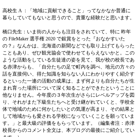
高校生 A ：「地域に貢献できること」ってなかなか普通に
暮らしていてもないと思うので、貴重な経験だと思います。
橋口先生：いま街の人からも注目をされていて、特に 昨年
の FileMaker 選手権 2020 で銀賞をとった『おなかすいた
の？』なんかは、北海道の新聞などでも取り上げてもらった
こともあり、ぜひ観光協会で使わせてもらえないかと。この
ような活動をしている生徒達の姿を見て、我が校の校長であ
る赤津からも、「自分たちの足で町内を調べ、地元の方々の
話を直接伺い、得た知識を知らない人にわかりやすく紹介す
るといった一連の活動の成果は、まず何よりも自分たちが生
まれ育った場所について深く知ることができたということに
他なりません。今年度の３年次生がさらにレベルアップを図
り、それがまた下級生たちへと受け継がれていくと、学校全
体で地域のために何かしたいとの気運が高まり、その結果と
して地域からも愛される学校になっていくことを願っていま
す。」と最大級の評価をもらっています。（編集者注：赤津
校長からのコメント全文は、本ブログの最後にご紹介してい