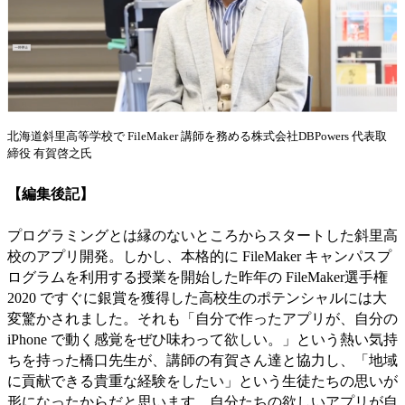
北海道斜里高等学校で FileMaker 講師を務める株式会社DBPowers 代表取
締役 有賀啓之氏
【編集後記】
プログラミングとは縁のないところからスタートした斜里高
校のアプリ開発。しかし、本格的に FileMaker キャンパスプ
ログラムを利用する授業を開始した昨年の FileMaker選手権
2020 ですぐに銀賞を獲得した高校生のポテンシャルには大
変驚かされました。それも「自分で作ったアプリが、自分の
iPhone で動く感覚をぜひ味わって欲しい。」という熱い気持
ちを持った橋口先生が、講師の有賀さん達と協力し、「地域
に貢献できる貴重な経験をしたい」という生徒たちの思いが
形になったからだと思います。自分たちの欲しいアプリが自