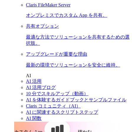
Claris FileMaker Server
オンプレミスでカスタム App を共有。
共有オプション
最適な方法でソリューションを共有するための選
択肢。
アップグレードが重要な理由
最新の環境でソリューションを安全に維持。
AI
AI 活用
AI 活用ブログ
10 分でスキルアップ（動画）
AI を体験するガイドブックとサンプルファイル
Claris コミュニティ（AI）
AI に関連するスクリプトステップ
AI 関数
カスタム App。
確かな