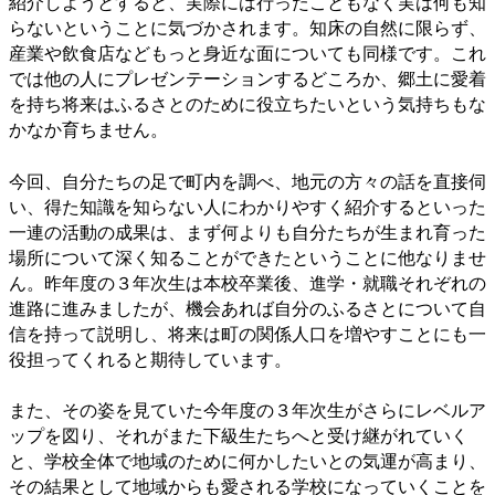
紹介しようとすると、実際には行ったこともなく実は何も知
らないということに気づかされます。知床の自然に限らず、
産業や飲食店などもっと身近な面についても同様です。これ
では他の人にプレゼンテーションするどころか、郷土に愛着
を持ち将来はふるさとのために役立ちたいという気持ちもな
かなか育ちません。
今回、自分たちの足で町内を調べ、地元の方々の話を直接伺
い、得た知識を知らない人にわかりやすく紹介するといった
一連の活動の成果は、まず何よりも自分たちが生まれ育った
場所について深く知ることができたということに他なりませ
ん。昨年度の３年次生は本校卒業後、進学・就職それぞれの
進路に進みましたが、機会あれば自分のふるさとについて自
信を持って説明し、将来は町の関係人口を増やすことにも一
役担ってくれると期待しています。
また、その姿を見ていた今年度の３年次生がさらにレベルア
ップを図り、それがまた下級生たちへと受け継がれていく
と、学校全体で地域のために何かしたいとの気運が高まり、
その結果として地域からも愛される学校になっていくことを