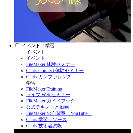
イベント／学習
イベント
イベント
FileMaker 体験セミナー
Claris Connect 体験セミナー
Claris カンファレンス
学習
FileMaker Training
ライブ Web セミナー
FileMaker ガイドブック
公式テキストと動画
FileMaker の自習室（YouTube）
Claris 学習リソース
Claris 技術者試験
Claris カンファレンス 2026
11月11日〜13日 東京・虎ノ