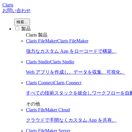
Claris
お問い合わせ
検索...
製品
Claris 製品
Claris FileMaker
Claris FileMaker
強力なカスタム App をローコードで構築。
Claris Studio
Claris Studio
Web アプリを作成し、データを収集、可視化。
Claris Connect
Claris Connect
すべての技術スタックを統合しワークフローを自
その他
Claris FileMaker Cloud
クラウドで手間なくカスタム App を共有。
Claris FileMaker Server