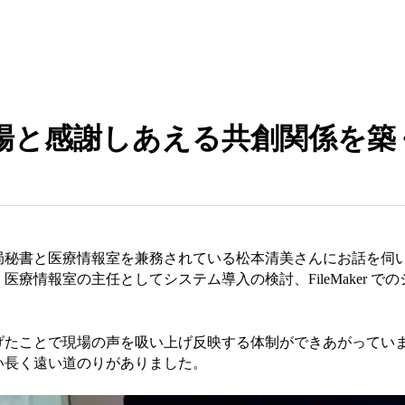
場と感謝しあえる共創関係を築
局秘書と医療情報室を兼務されている松本清美さんにお話を伺
療情報室の主任としてシステム導入の検討、FileMaker 
げたことで現場の声を吸い上げ反映する体制ができあがってい
い長く遠い道のりがありました。