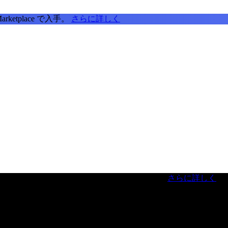
tplace で入手。
さらに詳しく
虎ノ門ヒルズフォーラム／参加無料（事前登録制）
さらに詳しく