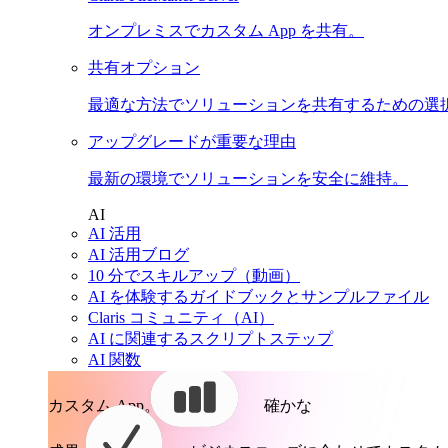
オンプレミスでカスタム App を共有。
共有オプション
最適な方法でソリューションを共有するための選
アップグレードが重要な理由
最新の環境でソリューションを安全に維持。
AI
AI 活用
AI 活用ブログ
10 分でスキルアップ（動画）
AI を体験するガイドブックとサンプルファイル
Claris コミュニティ（AI）
AI に関連するスクリプトステップ
AI 関数
カスタム App。
確かな