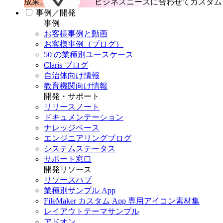
成果。
ビジネスニーズに合わせてカスタム 
事例／開発
事例
お客様事例と動画
お客様事例（ブログ）
50 の業種別ユースケース
Claris ブログ
自治体向け情報
教育機関向け情報
開発・サポート
リリースノート
ドキュメンテーション
ナレッジベース
エンジニアリングブログ
システムステータス
サポート窓口
開発リソース
リソースハブ
業種別サンプル App
FileMaker カスタム App 専用アイコン素材集
レイアウトテーマサンプル
アドオン