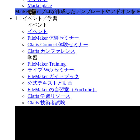
Marketplace
Marketplace
プロが作成したテンプレートやアドオンを Marke
イベント／学習
イベント
イベント
FileMaker 体験セミナー
Claris Connect 体験セミナー
Claris カンファレンス
学習
FileMaker Training
ライブ Web セミナー
FileMaker ガイドブック
公式テキストと動画
FileMaker の自習室（YouTube）
Claris 学習リソース
Claris 技術者試験
Claris カンファレンス 2026
11月11日〜13日 東京・