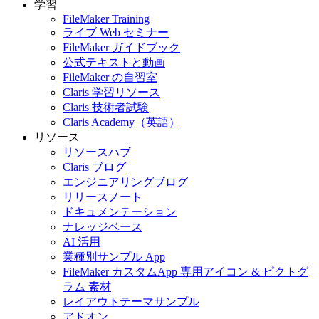
学習
FileMaker Training
ライブ Web セミナー
FileMaker ガイドブック
公式テキストと動画
FileMaker の自習室
Claris 学習リソース
Claris 技術者試験
Claris Academy（英語）
リソース
リソースハブ
Claris ブログ
エンジニアリングブログ
リリースノート
ドキュメンテーション
ナレッジベース
AI 活用
業種別サンプル App
FileMaker カスタムApp 専用アイコン & ピクトグ
ラム 素材
レイアウトテーマサンプル
アドオン