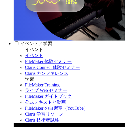
イベント／学習
イベント
イベント
FileMaker 体験セミナー
Claris Connect 体験セミナー
Claris カンファレンス
学習
FileMaker Training
ライブ Web セミナー
FileMaker ガイドブック
公式テキストと動画
FileMaker の自習室（YouTube）
Claris 学習リソース
Claris 技術者試験
Claris カンファレンス 2026
11月11日〜13日 東京・虎ノ