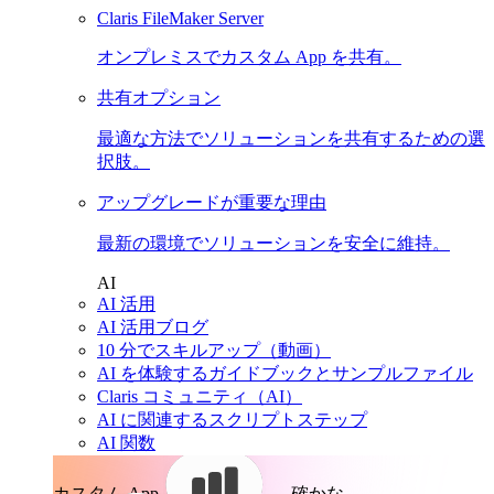
Claris FileMaker Server
オンプレミスでカスタム App を共有。
共有オプション
最適な方法でソリューションを共有するための選
択肢。
アップグレードが重要な理由
最新の環境でソリューションを安全に維持。
AI
AI 活用
AI 活用ブログ
10 分でスキルアップ（動画）
AI を体験するガイドブックとサンプルファイル
Claris コミュニティ（AI）
AI に関連するスクリプトステップ
AI 関数
カスタム App。
確かな