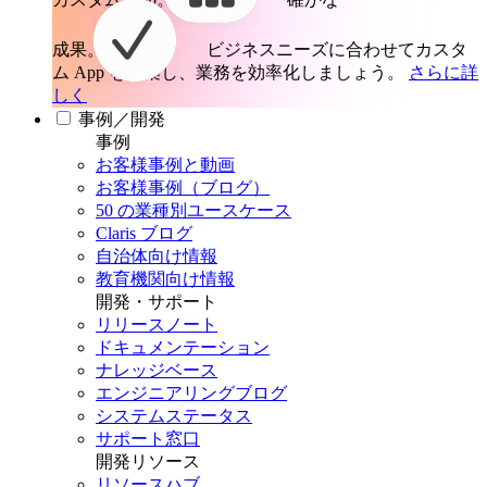
成果。
ビジネスニーズに合わせてカスタ
ム App を構築し、業務を効率化しましょう。
さらに詳
しく
事例／開発
事例
お客様事例と動画
お客様事例（ブログ）
50 の業種別ユースケース
Claris ブログ
自治体向け情報
教育機関向け情報
開発・サポート
リリースノート
ドキュメンテーション
ナレッジベース
エンジニアリングブログ
システムステータス
サポート窓口
開発リソース
リソースハブ