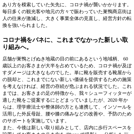
あり方を模索していた矢先に、コロナ禍が襲いかかります。
毎日多くの観光客や地元の方々で賑わっていた巣鴨商店街は
人の往来が激減し、大きく事業全体の見直し、経営方針の転
換を強いられました。
コロナ禍をバネに、これまでなかった新しい取
り組みへ。
店舗が巣鴨とげぬき地蔵の目の前にあるという地域柄、 60
歳以上のお客さまが大半を占めているため、コロナ禍が及ぼ
すダメージは大きなものでした。単に靴を販売する靴屋から
の脱却と、これまでにない新しい価値を提供するための施策
を考えなければ、経営の存続が危ぶまれる状況でした。これ
までは、お客さまの足の特徴から、我々シューフィッターが
適した靴をご提案するにとどまっていましたが、2020 年か
らは、理学療法士や整体師の方とも連携して、インソールを
活用した外反母趾、腰や膝の痛みなどの改善や、予防のため
のサポートを実施しています。
また、今後は新しい取り組みとして、店内に歩行スペースを