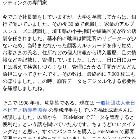
ッティングの専門家
今でこそ社長業をしていますが、大学を卒業してからは、銀
行で働いていました。その後 30 歳で退職し、家業のアルプ
スシューズに就職し、埼玉県の小手指町や練馬区光が丘の店
舗を任されました。基本的に靴屋は固定客のリピーターが少
ないため、当時まだなかった顧客カルテカードを作り始め、
お客さまの氏名、住所などの個人情報から購入履歴、足の情
報などを記載し、管理していました。しかし、日に日にカー
ドは増えて検索しづらくなり、管理にかかる手間がどんどん
負担になってきたんです。その数は、最終的に 7,000 枚にも
のぼりました。この時、顧客データをデジタル化する必要性
を痛感しましたね。
そこで 1998 年頃、幼馴染である、現在は
一般社団法人全日
本ピアノ指導者協会
の専務理事をしている福田成康さんに
相談しました。以前から「 FileMaker でデータを管理すると
便利だ」という話を聞いていたんです。ちょうどいいタイミ
ングだ！と思い、すぐにパソコンを購入し FileMaker で顧客
管理のシステムを作ってもらいました。ここからアルプスシ