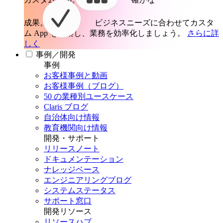
成果。
ビジネスニーズに合わせてカスタ
ム App を構築し、業務を効率化しましょう。
さらに詳
しく
事例／開発
事例
お客様事例と動画
お客様事例（ブログ）
50 の業種別ユースケース
Claris ブログ
自治体向け情報
教育機関向け情報
開発・サポート
リリースノート
ドキュメンテーション
ナレッジベース
エンジニアリングブログ
システムステータス
サポート窓口
開発リソース
リソースハブ