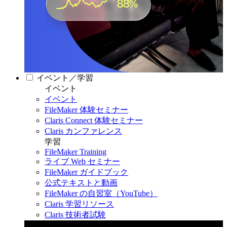
イベント／学習
イベント
イベント
FileMaker 体験セミナー
Claris Connect 体験セミナー
Claris カンファレンス
学習
FileMaker Training
ライブ Web セミナー
FileMaker ガイドブック
公式テキストと動画
FileMaker の自習室（YouTube）
Claris 学習リソース
Claris 技術者試験
Claris カンファレンス 2026
11月11日〜13日 東京・虎ノ