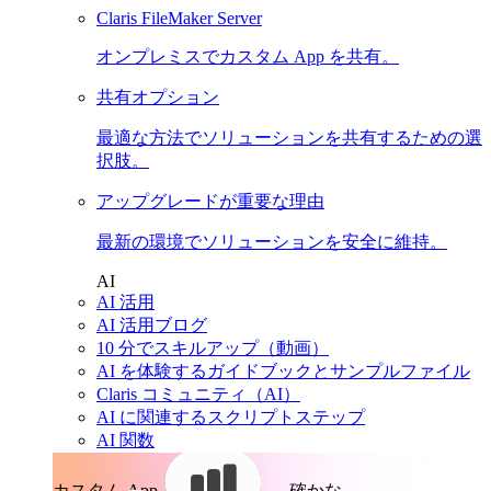
Claris FileMaker Server
オンプレミスでカスタム App を共有。
共有オプション
最適な方法でソリューションを共有するための選
択肢。
アップグレードが重要な理由
最新の環境でソリューションを安全に維持。
AI
AI 活用
AI 活用ブログ
10 分でスキルアップ（動画）
AI を体験するガイドブックとサンプルファイル
Claris コミュニティ（AI）
AI に関連するスクリプトステップ
AI 関数
カスタム App。
確かな