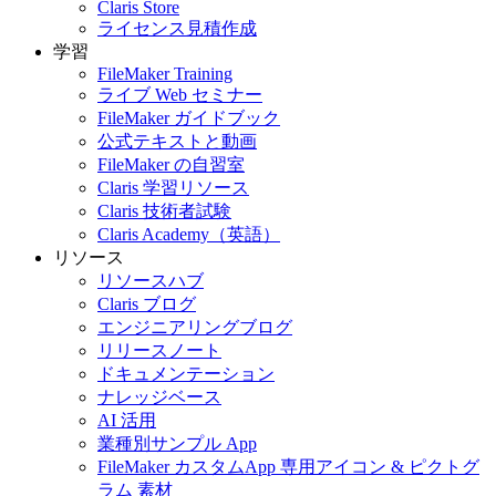
Claris Store
ライセンス見積作成
学習
FileMaker Training
ライブ Web セミナー
FileMaker ガイドブック
公式テキストと動画
FileMaker の自習室
Claris 学習リソース
Claris 技術者試験
Claris Academy（英語）
リソース
リソースハブ
Claris ブログ
エンジニアリングブログ
リリースノート
ドキュメンテーション
ナレッジベース
AI 活用
業種別サンプル App
FileMaker カスタムApp 専用アイコン & ピクトグ
ラム 素材