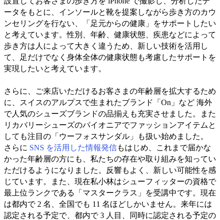
設置してお客さまの歩き方を iPhone で撮影し、分析したデ
ータをもとに、インソールと靴を提案しながら歩き方のカウ
ンセリングを行ない、「足元からの健康」をサポートしたい
と考えています。性別、年齢、健康状態、疾患などによって
歩き方は人によって大きく違うため、新しい技術を活用し
て、足だけでなく身体全体の健康状態も考慮したサポートを
実現したいと考えています。
さらに、ご来店いただけるお客さまの年齢層を拡大するため
に、スイスのアルプスで生まれたブランド「On」など 海外
で人気のシューズブランドの品揃えも充実させました。また
リカバリーシューズのパイオニアでファッションアイテムと
しても注目の「ウーフォスサンダル」も扱い始めました。
さらに
SNS を活用した情報発信
もはじめ、これまで届かな
かった年齢層の方にも、私たちの存在や取り組みを知ってい
ただけるようになりました。反響もよく、新しい可能性を感
じています。また、現在私小林はシューフィッターの資格で
最上位ランクである「マスタークラス」を受講中です。現在
は都内で 2 名、全国でも 11 名ほどしかいません。来年には
認定される予定で、都内で 3 人目、同時に認定される予定の