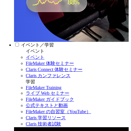
イベント／学習
イベント
イベント
FileMaker 体験セミナー
Claris Connect 体験セミナー
Claris カンファレンス
学習
FileMaker Training
ライブ Web セミナー
FileMaker ガイドブック
公式テキストと動画
FileMaker の自習室（YouTube）
Claris 学習リソース
Claris 技術者試験
Claris カンファレンス 2026
11月11日〜13日 東京・虎ノ