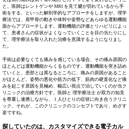
と。医師はレントゲンや MRI を見て腱が切れているから手
術をする、といった解剖学的なアプローチをしますが、理学
療法では、肩甲骨の動きや体幹や姿勢などあらゆる運動機能
面からアプローチします。運動機能の評価とリハビリによっ
て、患者さんの症状がよくなっていくことを目の当たりにし
て、理学療法を取り入れた治療を意識するようになりまし
た。
手術は必要なくても痛みを感じている場合、その痛み原因の
ほとんどは運動機能からくるものです。運動機能を突き詰め
ていくと、患部とは異なるところに、痛みの原因があること
がほとんど。姿勢の悪化や筋力の低下、筋肉の硬直化など痛
みを起こす原因を見極め、幅広い視点で治していくのが当ク
リニックの治療方針です。医師と 理学療法士 が双方の知見
を尊重し連携しながら、 1 人ひとりの症状に向き合うクリニ
ック。それが、このクリニックのコンセプトであり、めざす
姿ですね。
探していたのは、カスタマイズできる電子カル