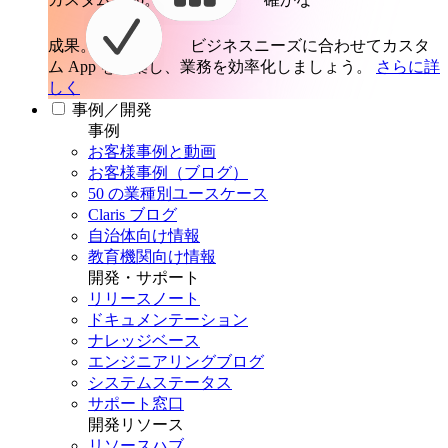
成果。
ビジネスニーズに合わせてカスタ
ム App を構築し、業務を効率化しましょう。
さらに詳
しく
事例／開発
事例
お客様事例と動画
お客様事例（ブログ）
50 の業種別ユースケース
Claris ブログ
自治体向け情報
教育機関向け情報
開発・サポート
リリースノート
ドキュメンテーション
ナレッジベース
エンジニアリングブログ
システムステータス
サポート窓口
開発リソース
リソースハブ