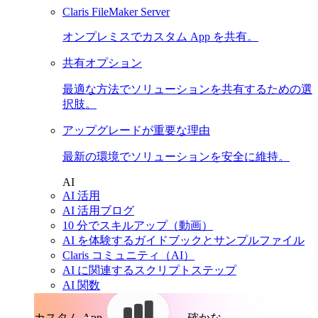
Claris FileMaker Server
オンプレミスでカスタム App を共有。
共有オプション
最適な方法でソリューションを共有するための選
択肢。
アップグレードが重要な理由
最新の環境でソリューションを安全に維持。
AI
AI 活用
AI 活用ブログ
10 分でスキルアップ（動画）
AI を体験するガイドブックとサンプルファイル
Claris コミュニティ（AI）
AI に関連するスクリプトステップ
AI 関数
カスタム App。
確かな