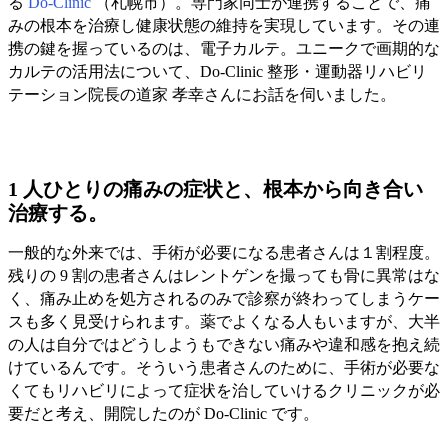
る
Do-Clinic
（札幌市）。専門家同士が連携することで、痛
みの根本を治療し健康状態の維持を実現しています。その連
携の鍵を握っているのは、電子カルテ。ユニークで画期的な
カルテの活用法について、Do-Clinic 整形・運動器リハビリ
テーション院長の道家 孝幸さんにお話を伺いました。
1 人ひとりの痛みの症状と、根本から向き合い
治療する。
一般的な外来では、手術が必要になる患者さんは１割程度。
残りの 9 割の患者さんはレントゲンを撮っても骨に異常はな
く、痛み止めを処方されるのみで診察が終わってしまうケー
スも多く見受けられます。薬でよくなる人もいますが、大半
の人は自分ではどうしようもできない痛みや違和感を抱え続
けているんです。そういう患者さんのために、手術が必要な
くてもリハビリによって症状を治していけるクリニックが必
要だと考え、開院したのが Do-Clinic です。