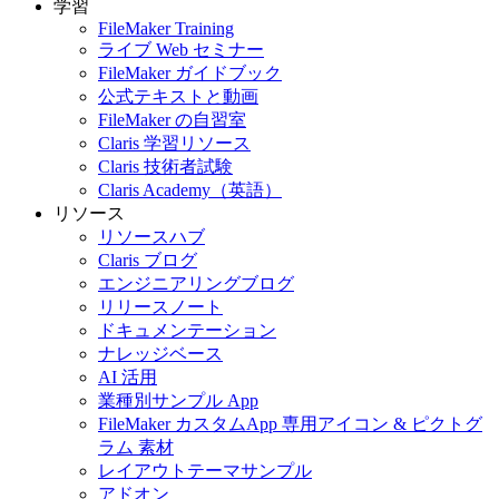
学習
FileMaker Training
ライブ Web セミナー
FileMaker ガイドブック
公式テキストと動画
FileMaker の自習室
Claris 学習リソース
Claris 技術者試験
Claris Academy（英語）
リソース
リソースハブ
Claris ブログ
エンジニアリングブログ
リリースノート
ドキュメンテーション
ナレッジベース
AI 活用
業種別サンプル App
FileMaker カスタムApp 専用アイコン & ピクトグ
ラム 素材
レイアウトテーマサンプル
アドオン