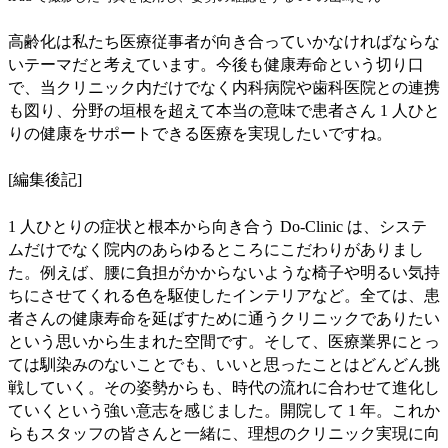
高齢化は私たち医療従事者が向き合っていかなければならな
いテーマだと考えています。今後も健康寿命という切り口
で、当クリニック内だけでなく内科病院や歯科医院との連携
も図り、分野の垣根を超えて本当の意味で患者さん 1 人ひと
りの健康をサポートできる医療を実現したいですね。
[編集後記]
1 人ひとりの症状と根本から向き合う Do-Clinic は、システ
ムだけでなく院内のあらゆるところにこだわりがありまし
た。例えば、腰に負担がかからないような椅子や明るい気持
ちにさせてくれる色を駆使したインテリアなど。全ては、患
者さんの健康寿命を延ばすために通うクリニックでありたい
という思いから生まれた空間です。そして、医療業界にとっ
ては馴染みのないことでも、いいと思ったことはどんどん挑
戦していく。その姿勢からも、時代の流れに合わせて進化し
ていくという強い意志を感じました。開院して 1 年。これか
らもスタッフの皆さんと一緒に、理想のクリニック実現に向