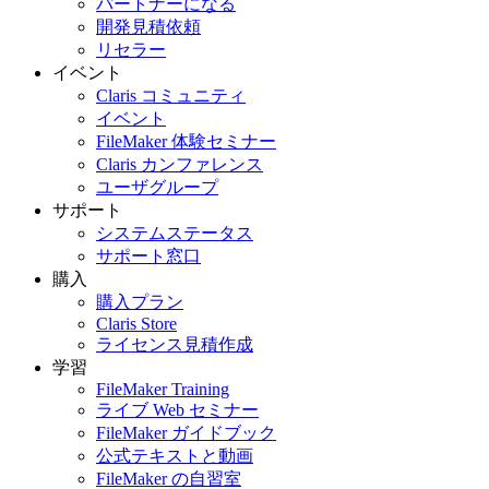
パートナーになる
開発見積依頼
リセラー
イベント
Claris コミュニティ
イベント
FileMaker 体験セミナー
Claris カンファレンス
ユーザグループ
サポート
システムステータス
サポート窓口
購入
購入プラン
Claris Store
ライセンス見積作成
学習
FileMaker Training
ライブ Web セミナー
FileMaker ガイドブック
公式テキストと動画
FileMaker の自習室