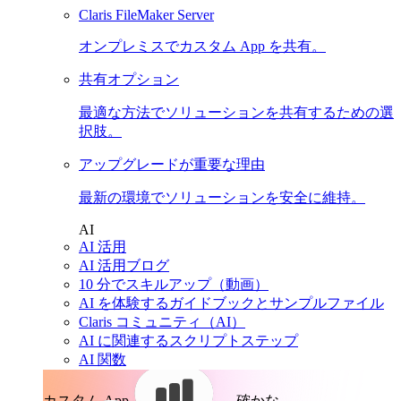
Claris FileMaker Server
オンプレミスでカスタム App を共有。
共有オプション
最適な方法でソリューションを共有するための選
択肢。
アップグレードが重要な理由
最新の環境でソリューションを安全に維持。
AI
AI 活用
AI 活用ブログ
10 分でスキルアップ（動画）
AI を体験するガイドブックとサンプルファイル
Claris コミュニティ（AI）
AI に関連するスクリプトステップ
AI 関数
カスタム App。
確かな