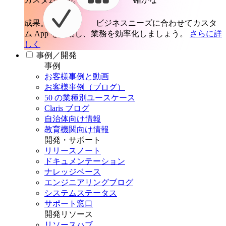
成果。
ビジネスニーズに合わせてカスタ
ム App を構築し、業務を効率化しましょう。
さらに詳
しく
事例／開発
事例
お客様事例と動画
お客様事例（ブログ）
50 の業種別ユースケース
Claris ブログ
自治体向け情報
教育機関向け情報
開発・サポート
リリースノート
ドキュメンテーション
ナレッジベース
エンジニアリングブログ
システムステータス
サポート窓口
開発リソース
リソースハブ