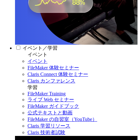
イベント／学習
イベント
イベント
FileMaker 体験セミナー
Claris Connect 体験セミナー
Claris カンファレンス
学習
FileMaker Training
ライブ Web セミナー
FileMaker ガイドブック
公式テキストと動画
FileMaker の自習室（YouTube）
Claris 学習リソース
Claris 技術者試験
Claris カンファレンス 2026
11月11日〜13日 東京・虎ノ