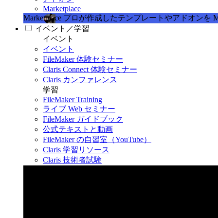
Marketplace
Marketplace
プロが作成したテンプレートやアドオンを Marke
イベント／学習
イベント
イベント
FileMaker 体験セミナー
Claris Connect 体験セミナー
Claris カンファレンス
学習
FileMaker Training
ライブ Web セミナー
FileMaker ガイドブック
公式テキストと動画
FileMaker の自習室（YouTube）
Claris 学習リソース
Claris 技術者試験
Claris カンファレンス 2026
11月11日〜13日 東京・