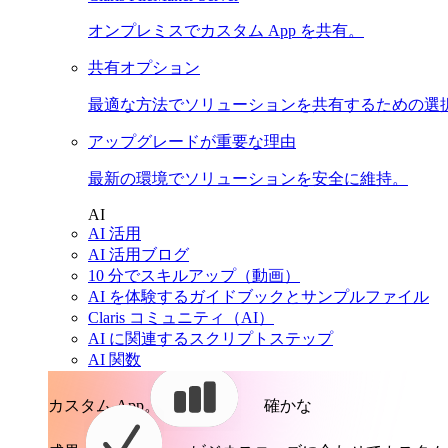
オンプレミスでカスタム App を共有。
共有オプション
最適な方法でソリューションを共有するための選
アップグレードが重要な理由
最新の環境でソリューションを安全に維持。
AI
AI 活用
AI 活用ブログ
10 分でスキルアップ（動画）
AI を体験するガイドブックとサンプルファイル
Claris コミュニティ（AI）
AI に関連するスクリプトステップ
AI 関数
カスタム App。
確かな