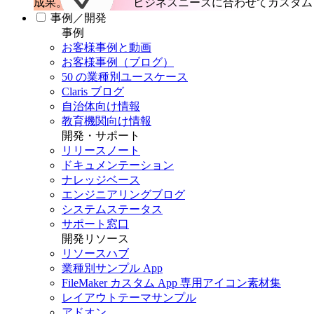
成果。
ビジネスニーズに合わせてカスタム 
事例／開発
事例
お客様事例と動画
お客様事例（ブログ）
50 の業種別ユースケース
Claris ブログ
自治体向け情報
教育機関向け情報
開発・サポート
リリースノート
ドキュメンテーション
ナレッジベース
エンジニアリングブログ
システムステータス
サポート窓口
開発リソース
リソースハブ
業種別サンプル App
FileMaker カスタム App 専用アイコン素材集
レイアウトテーマサンプル
アドオン