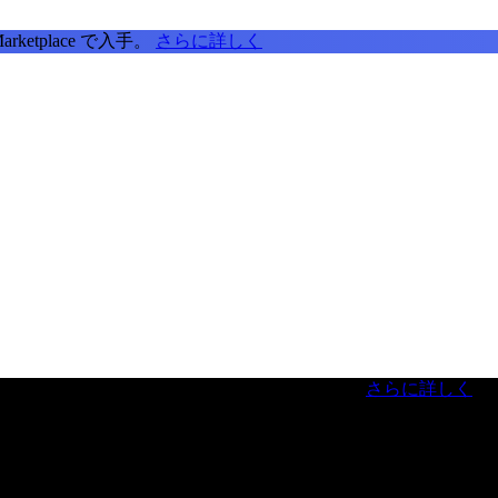
tplace で入手。
さらに詳しく
虎ノ門ヒルズフォーラム／参加無料（事前登録制）
さらに詳しく