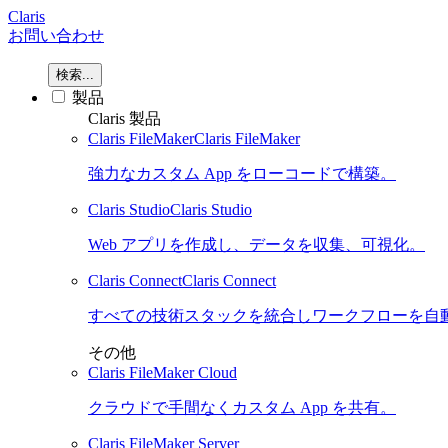
Claris
お問い合わせ
検索...
製品
Claris 製品
Claris FileMaker
Claris FileMaker
強力なカスタム App をローコードで構築。
Claris Studio
Claris Studio
Web アプリを作成し、データを収集、可視化。
Claris Connect
Claris Connect
すべての技術スタックを統合しワークフローを自
その他
Claris FileMaker Cloud
クラウドで手間なくカスタム App を共有。
Claris FileMaker Server