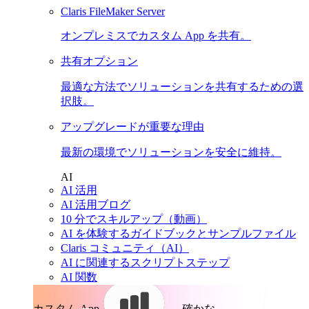
Claris FileMaker Server
オンプレミスでカスタム App を共有。
共有オプション
最適な方法でソリューションを共有するための選
択肢。
アップグレードが重要な理由
最新の環境でソリューションを安全に維持。
AI
AI 活用
AI 活用ブログ
10 分でスキルアップ（動画）
AI を体験するガイドブックとサンプルファイル
Claris コミュニティ（AI）
AI に関連するスクリプトステップ
AI 関数
カスタム App。
確かな