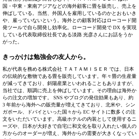
国・中東・東南アジアなどの海外顧客に畳を販売し、売上を
伸ばしている。当然、外国人を雇用しているのかとおもいき
や、雇っていないという。海外との顧客対応はローコード開
発ツールで自ら開発し効率化。ローコード開発で DX を実現
している代表取締役社長である淡路 光彦さんにお話をうか
がった。
きっかけは勉強会の友人から。
私が代表を務める株式会社 ＴＡＴＡＭＩＳＥＲ では、日本
の伝統的な敷物である畳を販売しています。年々畳の生産量
が減ってきており、斜陽産業といわれることもありますが、
当社では、順調に売上を伸ばしています。その理由は海外か
らの注文の増加です。 SNS やブログの発信効果もあり、約
3 年前から海外への販売量が増えてきており、北米や、シン
ガポール、ドバイといった国々から EC サイトに数多くの注
文をいただいています。高級ホテルの内装として使用するニ
ーズや、日本が大好きで自宅に和文化を取り入れたい個人の
方からのオーダーが増え、海外からの需要が大きくなってい