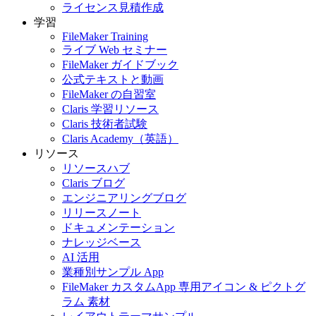
ライセンス見積作成
学習
FileMaker Training
ライブ Web セミナー
FileMaker ガイドブック
公式テキストと動画
FileMaker の自習室
Claris 学習リソース
Claris 技術者試験
Claris Academy（英語）
リソース
リソースハブ
Claris ブログ
エンジニアリングブログ
リリースノート
ドキュメンテーション
ナレッジベース
AI 活用
業種別サンプル App
FileMaker カスタムApp 専用アイコン & ピクトグ
ラム 素材