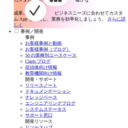
成果。
ビジネスニーズに合わせてカスタ
ム App を構築し、業務を効率化しましょう。
さらに詳
しく
事例／開発
事例
お客様事例と動画
お客様事例（ブログ）
50 の業種別ユースケース
Claris ブログ
自治体向け情報
教育機関向け情報
開発・サポート
リリースノート
ドキュメンテーション
ナレッジベース
エンジニアリングブログ
システムステータス
サポート窓口
開発リソース
リソースハブ