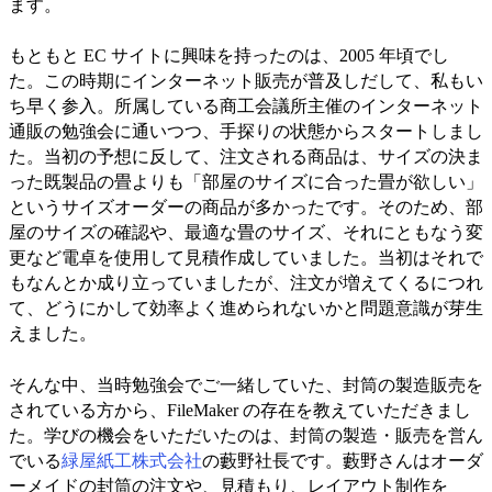
ます。
もともと EC サイトに興味を持ったのは、2005 年頃でし
た。この時期にインターネット販売が普及しだして、私もい
ち早く参入。所属している商工会議所主催のインターネット
通販の勉強会に通いつつ、手探りの状態からスタートしまし
た。当初の予想に反して、注文される商品は、サイズの決ま
った既製品の畳よりも「部屋のサイズに合った畳が欲しい」
というサイズオーダーの商品が多かったです。そのため、部
屋のサイズの確認や、最適な畳のサイズ、それにともなう変
更など電卓を使用して見積作成していました。当初はそれで
もなんとか成り立っていましたが、注文が増えてくるにつれ
て、どうにかして効率よく進められないかと問題意識が芽生
えました。
そんな中、当時勉強会でご一緒していた、封筒の製造販売を
されている方から、FileMaker の存在を教えていただきまし
た。学びの機会をいただいたのは、封筒の製造・販売を営ん
でいる
緑屋紙工株式会社
の藪野社長です。藪野さんはオーダ
ーメイドの封筒の注文や、見積もり、レイアウト制作を