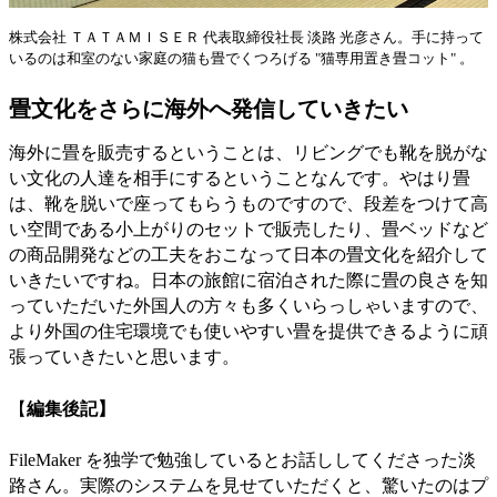
株式会社 ＴＡＴＡＭＩＳＥＲ 代表取締役社長 淡路 光彦さん。手に持って
いるのは和室のない家庭の猫も畳でくつろげる "猫専用置き畳コット" 。
畳文化をさらに海外へ発信していきたい
海外に畳を販売するということは、リビングでも靴を脱がな
い文化の人達を相手にするということなんです。やはり畳
は、靴を脱いで座ってもらうものですので、段差をつけて高
い空間である小上がりのセットで販売したり、畳ベッドなど
の商品開発などの工夫をおこなって日本の畳文化を紹介して
いきたいですね。日本の旅館に宿泊された際に畳の良さを知
っていただいた外国人の方々も多くいらっしゃいますので、
より外国の住宅環境でも使いやすい畳を提供できるように頑
張っていきたいと思います。
【
編集後記】
FileMaker を独学で勉強しているとお話ししてくださった淡
路さん。実際のシステムを見せていただくと、驚いたのはプ