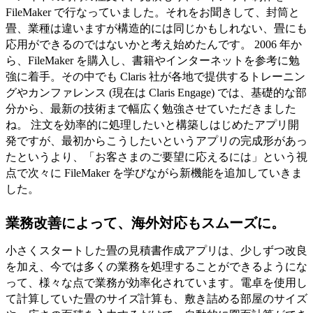
FileMaker で行なっていました。それをお聞きして、封筒と
畳、業種は違いますが構造的には同じかもしれない、畳にも
応用ができるのではないかと考え始めたんです。 2006 年か
ら、FileMaker を購入し、書籍やインターネットを参考に勉
強に着手。その中でも Claris 社が各地で提供するトレーニン
グやカンファレンス (現在は Claris Engage) では、基礎的な部
分から、最新の技術まで幅広く勉強させていただきました
ね。 注文を効率的に処理したいと構築しはじめたアプリ開
発ですが、最初からこうしたいというアプリの完成形があっ
たというより、「お客さまのご要望に応えるには」という視
点で次々に FileMaker を学びながら新機能を追加していきま
した。
業務改善によって、海外対応もスムーズに。
小さくスタートした畳の見積書作成アプリは、少しずつ改良
を加え、今では多くの業務を処理することができるようにな
って、様々な点で業務が効率化されています。電卓を使用し
て計算していた畳のサイズ計算も、敷き詰める部屋のサイズ