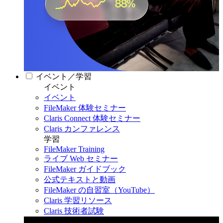
イベント／学習
イベント
イベント
FileMaker 体験セミナー
Claris Connect 体験セミナー
Claris カンファレンス
学習
FileMaker Training
ライブ Web セミナー
FileMaker ガイドブック
公式テキストと動画
FileMaker の自習室（YouTube）
Claris 学習リソース
Claris 技術者試験
Claris カンファレンス 2026
11月11日〜13日 東京・虎ノ