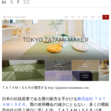
ＴＡＴＡＭＩＳＥＲが運営する http://japanese-tatamimat.com
日本の伝統産業である畳の販売を手がける
株式会社 ＴＡＴ
ＡＭＩＳＥＲ
。畳の使用機会の減少にともない、多くの畳販
売会社が売上減少に苦しむ中、ＴＡＴＡＭＩＳＥＲ は米