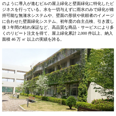
のように導入が進むビルの屋上緑化と壁面緑化に特化したビ
ジネスを行っている。水を一切与えずに雨水のみで緑化が維
持可能な無潅水システムや、壁面の形状や依頼者のイメージ
に合わせた壁面緑化システム、初年度の自主点検、引き渡し
後 3 年間の枯れ保証など、高品質な商品・サービスにより多
くのリピート注文を得て、屋上緑化累計 2,000 件以上、納入
面積 46 万 ㎡ 以上の実績を誇る。