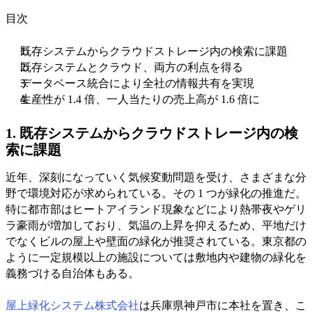
目次
既存システムからクラウドストレージ内の検索に課題
既存システムとクラウド、両方の利点を得る
データベース統合により全社の情報共有を実現
生産性が 1.4 倍、一人当たりの売上高が 1.6 倍に
1. 既存システムからクラウドストレージ内の検
索に課題
近年、深刻になっていく気候変動問題を受け、さまざまな分
野で環境対応が求められている。その 1 つが緑化の推進だ。
特に都市部はヒートアイランド現象などにより熱帯夜やゲリ
ラ豪雨が増加しており、気温の上昇を抑えるため、平地だけ
でなくビルの屋上や壁面の緑化が推奨されている。東京都の
ように一定規模以上の施設については敷地内や建物の緑化を
義務づける自治体もある。
屋上緑化システム株式会社
は兵庫県神戸市に本社を置き、こ