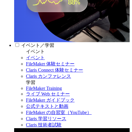
イベント／学習
イベント
イベント
FileMaker 体験セミナー
Claris Connect 体験セミナー
Claris カンファレンス
学習
FileMaker Training
ライブ Web セミナー
FileMaker ガイドブック
公式テキストと動画
FileMaker の自習室（YouTube）
Claris 学習リソース
Claris 技術者試験
Claris カンファレンス 2026
11月11日〜13日 東京・虎ノ