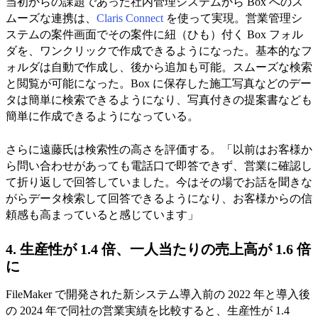
当初からの課題であった社内管理システムから Box へのス
ムーズな連携は、
Claris Connect
を使って実現。営業管理シ
ステムの案件画面でその案件に紐（ひも）付く Box フォル
ダを、ワンクリックで作成できるようになった。基本的なフ
ォルダは自動で作成し、後から追加も可能。スムーズな検索
と閲覧が可能になった。Box に保存した施工写真などのデー
タは簡単に検索できるようになり、写真付きの提案書なども
簡単に作成できるようになっている。
さらに遠藤氏は検索性の高さを評価する。「以前はお客様か
ら問い合わせがあっても電話口で即答できず、営業に確認し
て折り返しで回答していました。今はその場でお話を聞きな
がらデータ検索して回答できるようになり、お客様からの信
頼感も高まっていると感じています」
4. 生産性が 1.4 倍、一人当たりの売上高が 1.6 倍
に
FileMaker で開発された新システム導入前の 2022 年と導入後
の 2024 年で同社の営業実績を比較すると、生産性が 1.4