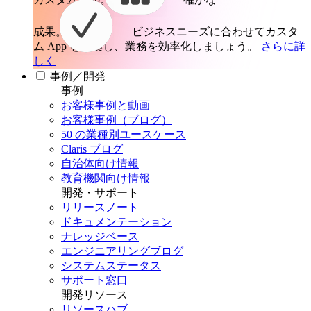
成果。
ビジネスニーズに合わせてカスタ
ム App を構築し、業務を効率化しましょう。
さらに詳
しく
事例／開発
事例
お客様事例と動画
お客様事例（ブログ）
50 の業種別ユースケース
Claris ブログ
自治体向け情報
教育機関向け情報
開発・サポート
リリースノート
ドキュメンテーション
ナレッジベース
エンジニアリングブログ
システムステータス
サポート窓口
開発リソース
リソースハブ