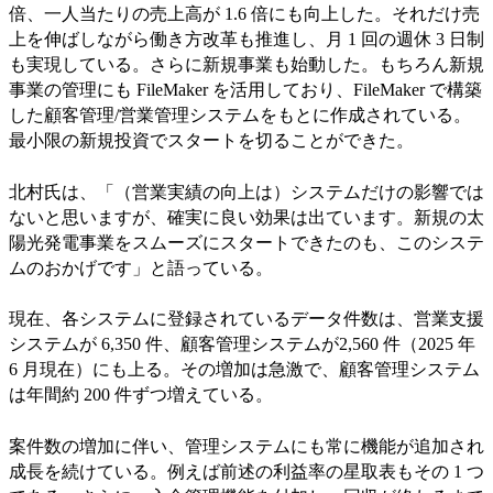
倍、一人当たりの売上高が 1.6 倍にも向上した。それだけ売
上を伸ばしながら働き方改革も推進し、月 1 回の週休 3 日制
も実現している。さらに新規事業も始動した。もちろん新規
事業の管理にも FileMaker を活用しており、FileMaker で構築
した顧客管理/営業管理システムをもとに作成されている。
最小限の新規投資でスタートを切ることができた。
北村氏は、「（営業実績の向上は）システムだけの影響では
ないと思いますが、確実に良い効果は出ています。新規の太
陽光発電事業をスムーズにスタートできたのも、このシステ
ムのおかげです」と語っている。
現在、各システムに登録されているデータ件数は、営業支援
システムが 6,350 件、顧客管理システムが2,560 件（2025 年
6 月現在）にも上る。その増加は急激で、顧客管理システム
は年間約 200 件ずつ増えている。
案件数の増加に伴い、管理システムにも常に機能が追加され
成長を続けている。例えば前述の利益率の星取表もその 1 つ