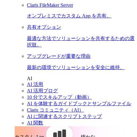
Claris FileMaker Server
オンプレミスでカスタム App を共有。
共有オプション
最適な方法でソリューションを共有するための選
択肢。
アップグレードが重要な理由
最新の環境でソリューションを安全に維持。
AI
AI 活用
AI 活用ブログ
10 分でスキルアップ（動画）
AI を体験するガイドブックとサンプルファイル
Claris コミュニティ（AI）
AI に関連するスクリプトステップ
AI 関数
カスタム App。
確かな