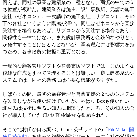
例えば、同社の事業は建築業の一種となり、商流の中での立
ち位置が複雑だ。建築業界は施主、設計事務所、元請の施工
会社（ゼネコン）、一次請けの施工会社（サブコン）、その
下の各社というように階層が深い。同社はゼネコンから直接
受注する場合もあれば、サブコンから受注する場合もあり、
関係性も一律ではない。また設計事務所と金銭的なやりとり
が発生することはほとんどないが、業者選定には影響力を持
つため、各事務所の把握も重要となる。
一般的な顧客管理ソフトや営業支援ソフトでは、このような
複雑な商流をすべて管理することは難しい。逆に建築系のシ
ステムでは、同社の業務には不要な機能が多すぎた。
しばらくの間、最初の顧客管理と営業支援の 2 つのシステム
を改良しながら使い続けていたが、やはり Boxも使いたい。
北村氏は技術に明るい知人に相談したところ、その知人の会
社が導入していた Claris FileMaker を勧められた。
そこで北村氏が自ら調べ、Claris 公式サイトの「
FileMaker 開
発見積依頼
」を使って複数の認定パートナーに自社の希望や