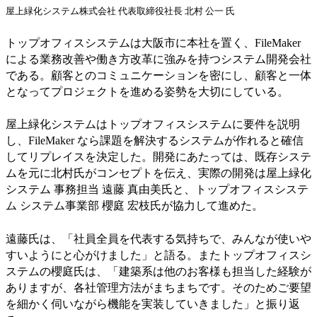
屋上緑化システム株式会社 代表取締役社長 北村 公一 氏
トップオフィスシステムは大阪市に本社を置く、FileMaker
による業務改善や働き方改革に強みを持つシステム開発会社
である。顧客とのコミュニケーションを密にし、顧客と一体
となってプロジェクトを進める姿勢を大切にしている。
屋上緑化システムはトップオフィスシステムに要件を説明
し、FileMaker なら課題を解決するシステムが作れると確信
してリプレイスを決定した。開発にあたっては、既存システ
ムを元に北村氏がコンセプトを伝え、実際の開発は屋上緑化
システム 事務担当 遠藤 真由美氏と、トップオフィスシステ
ム システム事業部 櫻庭 宏枝氏が協力して進めた。
遠藤氏は、「社員全員を代表する気持ちで、みんなが使いや
すいようにと心がけました」と語る。またトップオフィスシ
ステムの櫻庭氏は、「建築系は他のお客様も担当した経験が
ありますが、各社管理方法がまちまちです。そのためご要望
を細かく伺いながら機能を実装していきました」と振り返