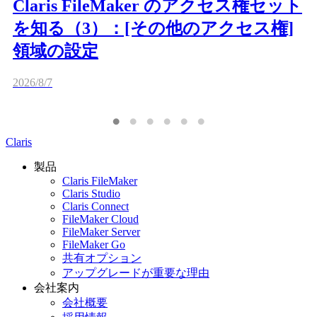
Claris FileMaker のアクセス権セット
を知る（3）：[その他のアクセス権]
領域の設定
2026/8/7
Claris
製品
Claris FileMaker
Claris Studio
Claris Connect
FileMaker Cloud
FileMaker Server
FileMaker Go
共有オプション
アップグレードが重要な理由
会社案内
会社概要