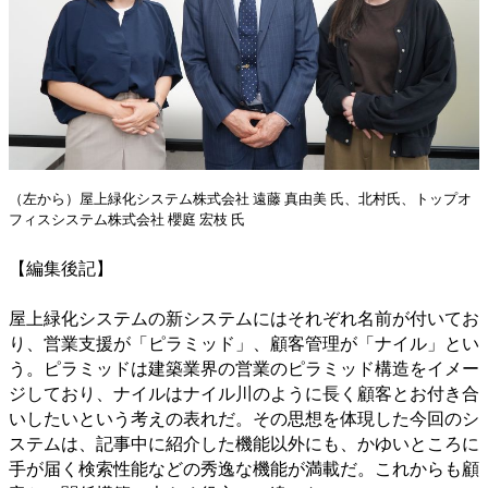
（左から）屋上緑化システム株式会社 遠藤 真由美 氏、北村氏、トップオ
フィスシステム株式会社 櫻庭 宏枝 氏
【編集後記】
屋上緑化システムの新システムにはそれぞれ名前が付いてお
り、営業支援が「ピラミッド」、顧客管理が「ナイル」とい
う。ピラミッドは建築業界の営業のピラミッド構造をイメー
ジしており、ナイルはナイル川のように長く顧客とお付き合
いしたいという考えの表れだ。その思想を体現した今回のシ
ステムは、記事中に紹介した機能以外にも、かゆいところに
手が届く検索性能などの秀逸な機能が満載だ。これからも顧