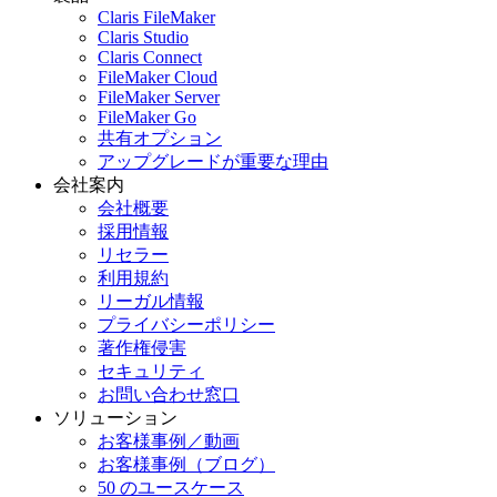
Claris FileMaker
Claris Studio
Claris Connect
FileMaker Cloud
FileMaker Server
FileMaker Go
共有オプション
アップグレードが重要な理由
会社案内
会社概要
採用情報
リセラー
利用規約
リーガル情報
プライバシーポリシー
著作権侵害
セキュリティ
お問い合わせ窓口
ソリューション
お客様事例／動画
お客様事例（ブログ）
50 のユースケース