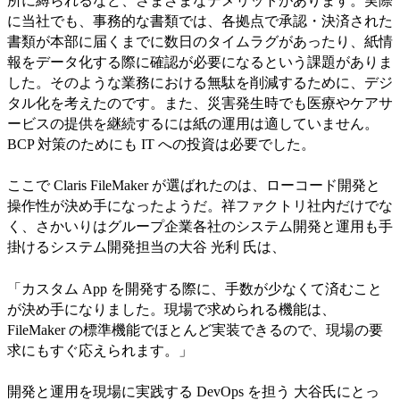
所に縛られるなど、さまざまなデメリットがあります。実際
に当社でも、事務的な書類では、各拠点で承認・決済された
書類が本部に届くまでに数日のタイムラグがあったり、紙情
報をデータ化する際に確認が必要になるという課題がありま
した。そのような業務における無駄を削減するために、デジ
タル化を考えたのです。また、災害発生時でも医療やケアサ
ービスの提供を継続するには紙の運用は適していません。
BCP 対策のためにも IT への投資は必要でした。
ここで Claris FileMaker が選ばれたのは、ローコード開発と
操作性が決め手になったようだ。祥ファクトリ社内だけでな
く、さかいりはグループ企業各社のシステム開発と運用も手
掛けるシステム開発担当の大谷 光利 氏は、
「カスタム App を開発する際に、手数が少なくて済むこと
が決め手になりました。現場で求められる機能は、
FileMaker の標準機能でほとんど実装できるので、現場の要
求にもすぐ応えられます。」
開発と運用を現場に実践する DevOps を担う 大谷氏にとっ