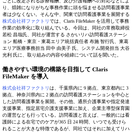
ごとに改定される診療報酬、及び介護報酬への対応などによ
り、煩雑になりがちな事務作業に頭を悩ませる訪問看護事業
者は少なくない。そんな中、関東で訪問看護事業を展開する
株式会社祥ファクトリ
では、Claris FileMaker を活用して事務
作業の効率化に取り組んでいる。今回は、同社の常務取締役
若松 昌哉氏、同社が運営する さかいリハ訪問看護ステーシ
ョン 船橋・東京・東葛エリア統括責任者 布施 智行氏、東葛
エリア医療事務担当 田中 由美子 氏、システム開発担当 大谷
光利 氏に、取り組みの内容や経緯について話を聞いた。
働きやすい環境の構築を目指して Claris
FileMaker を導入
株式会社祥ファクトリ
は、千葉県内に 9 拠点、東京都内に 3
拠点、神奈川県内に 2 拠点の訪問看護ステーションを中心と
した訪問看護事業を展開。その他、通所介護事業や指定発達
支援事業、指定居宅介護支援事業に加え、企業主導型保育園
の運営なども行っている。訪問看護と言えば、一般的には看
護師による在宅でのケアが365 日 24 時間、いつでも受けら
れることが大きな特徴であるが、同社ではそれに加えてリハ