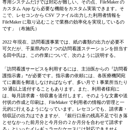
専用システムだけでは対応が難しい。その点、FileMaker の
カスタム App なら必要な機能をカスタム実装できます。そ
こで、レセコンから CSV ファイル出力した利用者情報を
FileMaker に取り込むことで業務の効率化を実現しているの
です」（布施氏）
2022 年現在、訪問看護事業では、紙の書類の出力が必要不
可欠だが、千葉県内の 2 つの訪問看護ステーションを担当す
る田中氏は、この作業について、次のように説明する。
「訪問看護サービスを利用するには、主治医からの『訪問看
護指示書』*が必要です。指示書の依頼には、各医療機関宛
てに書面を郵送しなければならず、多い月で 1 事業所当たり
50 通以上送付することもあります。また、利用者様宛に
は、毎月請求書・領収書を送付します。そのような文書や送
付状の作成と印刷は、FileMaker で利用者の情報の管理と一
元的に行えるようになっています。レセコンでも、請求書・
領収証の出力はできますが、『銀行口座の残高不足で引き落
とせなかった前月分と今月分の 2 か月分を合わせて請求す
る』といったイレギュラーなケースには対応できません。