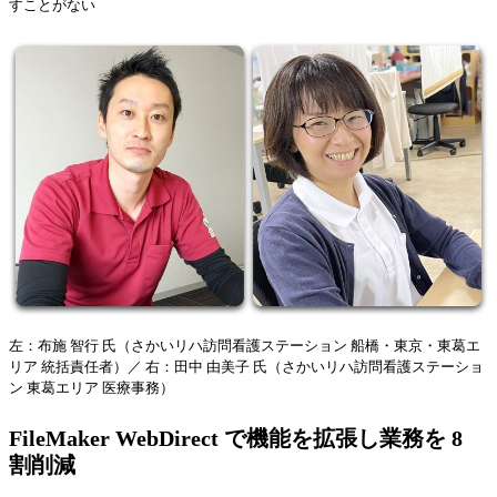
すことがない
左：布施 智行 氏（さかいリハ訪問看護ステーション 船橋・東京・東葛エ
リア 統括責任者）／ 右：田中 由美子 氏（さかいリハ訪問看護ステーショ
ン 東葛エリア 医療事務）
FileMaker WebDirect で機能を拡張し業務を 8
割削減