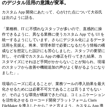
のデジタル活用の意識が変革。
カスタム App 開発にあたって、心がけた点について大谷氏
は次のように語る。
「業種柄、IT に不慣れなスタッフが多いので、直感的に操
作できるように、異なる業務に使うカスタム App でも UI を
統一するようにしています。さらにデジタル化によるデータ
活用を見据え、将来、管理本部で必要になるだろう情報の構
成などを想定した設計にも苦心しました。スタッフの要望に
対し、その場でカスタム App の修正を行ってきた結果、カ
スタマイズにそれほど手間がかからないことが知られ、現場
のスタッフから改善や機能追加の声がよく挙がるようになり
ました」。
現場のニーズに応えることが、業務ツールの導入効果を最大
化させるためには必要不可欠であることは言うまでもない
が、そのような環境が構築できたのは、コミュニケーション
を活性化させる ローコード開発プラットフォーム Claris
FileMaker を導入したからこそと言えよう。カスタム App 導