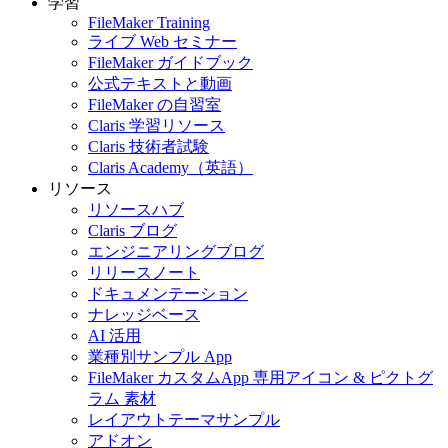
学習
FileMaker Training
ライブ Web セミナー
FileMaker ガイドブック
公式テキストと動画
FileMaker の自習室
Claris 学習リソース
Claris 技術者試験
Claris Academy（英語）
リソース
リソースハブ
Claris ブログ
エンジニアリングブログ
リリースノート
ドキュメンテーション
ナレッジベース
AI 活用
業種別サンプル App
FileMaker カスタムApp 専用アイコン & ピクトグ
ラム 素材
レイアウトテーマサンプル
アドオン