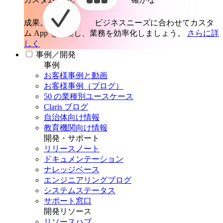
成果。
ビジネスニーズに合わせてカスタ
ム App を構築し、業務を効率化しましょう。
さらに詳
しく
事例／開発
事例
お客様事例と動画
お客様事例（ブログ）
50 の業種別ユースケース
Claris ブログ
自治体向け情報
教育機関向け情報
開発・サポート
リリースノート
ドキュメンテーション
ナレッジベース
エンジニアリングブログ
システムステータス
サポート窓口
開発リソース
リソースハブ