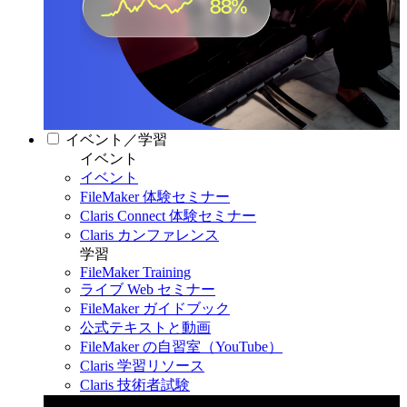
イベント／学習
イベント
イベント
FileMaker 体験セミナー
Claris Connect 体験セミナー
Claris カンファレンス
学習
FileMaker Training
ライブ Web セミナー
FileMaker ガイドブック
公式テキストと動画
FileMaker の自習室（YouTube）
Claris 学習リソース
Claris 技術者試験
Claris カンファレンス 2026
11月11日〜13日 東京・虎ノ