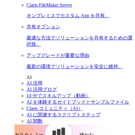
Claris FileMaker Server
オンプレミスでカスタム App を共有。
共有オプション
最適な方法でソリューションを共有するための選
択肢。
アップグレードが重要な理由
最新の環境でソリューションを安全に維持。
AI
AI 活用
AI 活用ブログ
10 分でスキルアップ（動画）
AI を体験するガイドブックとサンプルファイル
Claris コミュニティ（AI）
AI に関連するスクリプトステップ
AI 関数
カスタム App。
確かな