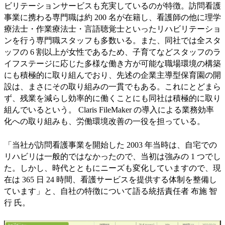
ビリテーションサービスも充実しているのが特徴。訪問看護
事業に携わる専門職は約 200 名が在籍し、看護師の他に理学
療法士・作業療法士・言語聴覚士といったリハビリテーショ
ンを行う専門職スタッフも多数いる。また、同社では全スタ
ッフの 6 割以上が女性であるため、子育てなどスタッフのラ
イフステージに応じた多様な働き方が可能な職場環境の構築
にも積極的に取り組んでおり、先述の企業主導型保育園の開
設は、まさにその取り組みの一貫でもある。これにとどまら
ず、残業を減らし効率的に働くことにも同社は積極的に取り
組んでいるという。 Claris FileMaker の導入による業務効率
化への取り組みも、労働環境改善の一役を担っている。
「当社が訪問看護事業を開始した 2003 年当時は、自宅での
リハビリは一般的ではなかったので、当初は強みの 1 つでし
た。しかし、時代とともにニーズも変化していますので、現
在は 365 日 24 時間、看護サービスを提供する体制を整備し
ています」と、自社の特徴について語る統括責任者 布施 智
行 氏。