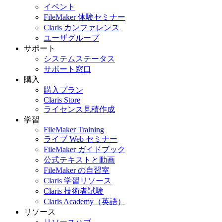
イベント
FileMaker 体験セミナー
Claris カンファレンス
ユーザグループ
サポート
システムステータス
サポート窓口
購入
購入プラン
Claris Store
ライセンス見積作成
学習
FileMaker Training
ライブ Web セミナー
FileMaker ガイドブック
公式テキストと動画
FileMaker の自習室
Claris 学習リソース
Claris 技術者試験
Claris Academy（英語）
リソース