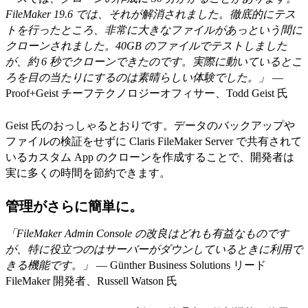
FileMaker 19.6 では、それが解消されました。徹底的にテス
トを行ったところ、非常に大きなファイルがあっという間に
クローンされました。40GB のファイルでテストしました
が、約 6 秒でクローンできたのです。実際に動いているとこ
ろを目の当たりにするのは素晴らしい体験でした。」
—
Proof+Geist チーフテクノロジーオフィサー、Todd Geist 氏
Geist 氏のおっしゃるとおりです。データのバックアップや
ファイルの検証をせずに Claris FileMaker Server で共有されて
いるカスタム App のクローンを作成することで、開発者は
実に多くの時間を節約できます。
管理がさらに簡単に。
「FileMaker Admin Console の改良はどれも有益なものです
が、特に役立つのはサーバーがダウンしているときに利用で
きる機能です。」
— Günther Business Solutions リード
FileMaker 開発者、Russell Watson 氏