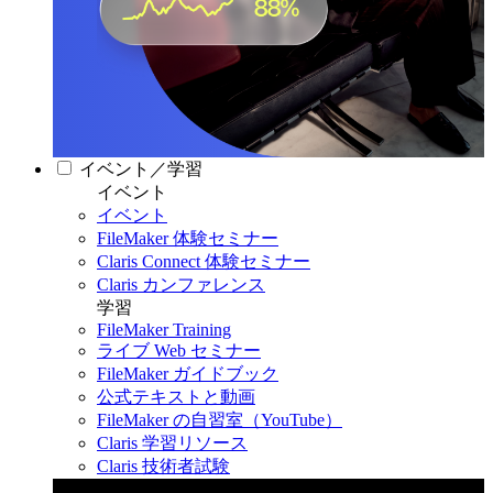
イベント／学習
イベント
イベント
FileMaker 体験セミナー
Claris Connect 体験セミナー
Claris カンファレンス
学習
FileMaker Training
ライブ Web セミナー
FileMaker ガイドブック
公式テキストと動画
FileMaker の自習室（YouTube）
Claris 学習リソース
Claris 技術者試験
Claris カンファレンス 2026
11月11日〜13日 東京・虎ノ