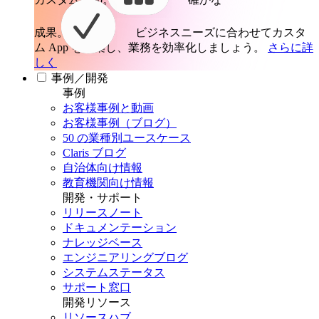
成果。
ビジネスニーズに合わせてカスタ
ム App を構築し、業務を効率化しましょう。
さらに詳
しく
事例／開発
事例
お客様事例と動画
お客様事例（ブログ）
50 の業種別ユースケース
Claris ブログ
自治体向け情報
教育機関向け情報
開発・サポート
リリースノート
ドキュメンテーション
ナレッジベース
エンジニアリングブログ
システムステータス
サポート窓口
開発リソース
リソースハブ