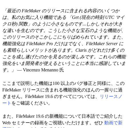
「最近の FileMaker のリリースに含まれる内容のいくつか
は、私のお気に入り機能である 「Get (現在の時刻 UTC マイ
クロ秒) 関数」のように小さなものです...しかしそれが大き
な違いを生むのです。こうした小さな宝石のような機能が、
このリリースのそこかしこにちりばめられています。また、
機能強化は FileMaker Pro だけはでなく、FileMaker Server に
も素晴らしいメリットがあります。Claris がどれだけ多くの
ことを成し遂げたのかを見るのが楽しみです。これらの機能
強化をいま開発者が使えるということに本当に感謝していま
す。」
— Vincenzo Menanno 氏
ここまで説明した機能は100 以上のバグ修正と同様に、この
FileMaker リリースに含まれる機能強化のほんの一握りに過
ぎません。FileMaker 19.6 のすべてについては、
リリースノ
ート
をご確認ください。
また、FileMaker 19.6 の新機能について日本語でご紹介した
Web セミナーの録画をご視聴いただけます。ぜひ
動画で新