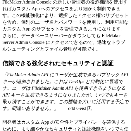
FileMaker Admin Console の新しい管理者の役割機能を使用す
ればカスタム App へのアクセスをより細かく制御できま
す。この機能強化により、選択したアクセス権のサブセット
を含め、個別のユーザ名とパスワードを使用し、利用可能な
カスタム App のサブセットを管理できるようになります。
さらに、データベースサーバーがダウンしても FileMaker
Server Admin Console にアクセスできるので、迅速なトラブ
ルシューティングとファイル管理が可能です。
信頼できる強化されたセキュリティと認証
「FileMaker Admin API にユーザが生成できるパブリック API
キーが追加されました。これは DevOps と自動化に最適で
す。ユーザは FileMaker Admin API を使用できるようになる
API キーを生成できるようになりましたが、いつでもキーを
取り消すことができます。この機能を大いに活用する予定で
す。間違いありません。」
— Todd Geist 氏
開発者はカスタム App の安全性とプライバシーを確保する
ために、より細やかなセキュリティと認証機能をいつでも使