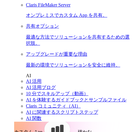
Claris FileMaker Server
オンプレミスでカスタム App を共有。
共有オプション
最適な方法でソリューションを共有するための選
択肢。
アップグレードが重要な理由
最新の環境でソリューションを安全に維持。
AI
AI 活用
AI 活用ブログ
10 分でスキルアップ（動画）
AI を体験するガイドブックとサンプルファイル
Claris コミュニティ（AI）
AI に関連するスクリプトステップ
AI 関数
カスタム App。
確かな