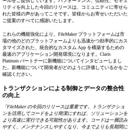
ールをご提供しています。パフォーマンス、信頼性、セキュ
リティを向上した今回のリリースは、コミュニティに寄せら
れた皆様の声があってこそです。皆様からお寄せいただいた
ご提案のすべてに感謝いたします。
これらの機能強化により、FileMaker プラットフォームは市
場の他のどのプラットフォームよりも迅速かつ効率的にカス
タマイズされた、統合的なカスタム App を構築するための
最速のアプリケーション開発環境になります。Claris
Platinum パートナーに新機能についてインタビューしまし
た。新機能について開発者がどのように評価しているかをご
確認ください。
トランザクションによる制御とデータの整合性
の向上
「FileMaker の今回のリリースは重要です。トランザクショ
ンを活用してコードをより簡潔にすれば、ソリューションを
より高速に実行できる可能性があります。コードは一層読み
やすく、メンテナンスしやすくなり、今までよりも長期間に