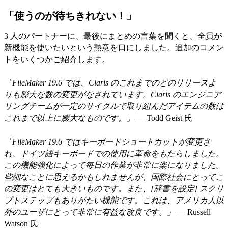
「使うのが待ちきれない！」
3 人のパートナーに、最後にまとめの言葉を聞くと、全員が
新機能を使いたいという熱意を口にしました。追加のコメン
トをいくつかご紹介します。
「FileMaker 19.6 では、Claris のこれまでのどのリリースよ
りも膨大な数の変更がなされています。Claris のエンジニア
リングチームが一定のサイクルで取り組んだアイテムの数は
これまで以上に膨大なものです。」
— Todd Geist 氏
「FileMaker 19.6 ではキーボードショートカットが変更さ
れ、ドイツ語キーボードでの使用に革命をもたらしました。
この機能強化によって毎日の作業が非常に楽になりました。
些細なことに思えるかもしれませんが、国際社会にとってこ
の変更はとても大きいものです。また、[辞書を設定] スクリ
プトステップもありがたい機能です。これは、アメリカ人以
外のユーザにとって非常に有益な改良です。」
— Russell
Watson 氏