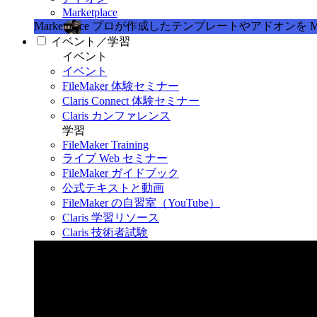
Marketplace
Marketplace
プロが作成したテンプレートやアドオンを Marke
イベント／学習
イベント
イベント
FileMaker 体験セミナー
Claris Connect 体験セミナー
Claris カンファレンス
学習
FileMaker Training
ライブ Web セミナー
FileMaker ガイドブック
公式テキストと動画
FileMaker の自習室（YouTube）
Claris 学習リソース
Claris 技術者試験
Claris カンファレンス 2026
11月11日〜13日 東京・