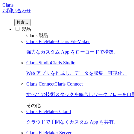
Claris
お問い合わせ
検索...
製品
Claris 製品
Claris FileMaker
Claris FileMaker
強力なカスタム App をローコードで構築。
Claris Studio
Claris Studio
Web アプリを作成し、データを収集、可視化。
Claris Connect
Claris Connect
すべての技術スタックを統合しワークフローを自
その他
Claris FileMaker Cloud
クラウドで手間なくカスタム App を共有。
Claris FileMaker Server