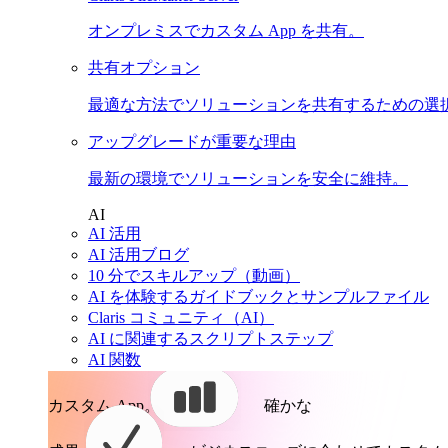
オンプレミスでカスタム App を共有。
共有オプション
最適な方法でソリューションを共有するための選
アップグレードが重要な理由
最新の環境でソリューションを安全に維持。
AI
AI 活用
AI 活用ブログ
10 分でスキルアップ（動画）
AI を体験するガイドブックとサンプルファイル
Claris コミュニティ（AI）
AI に関連するスクリプトステップ
AI 関数
カスタム App。
確かな