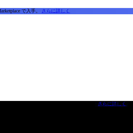
tplace で入手。
さらに詳しく
虎ノ門ヒルズフォーラム／参加無料（事前登録制）
さらに詳しく