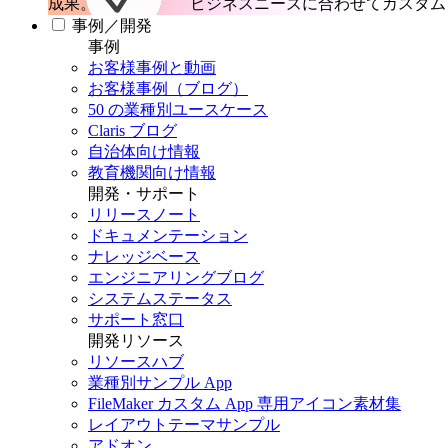
成果。
ビジネスニーズに合わせてカスタム 
事例／開発
事例
お客様事例と動画
お客様事例（ブログ）
50 の業種別ユースケース
Claris ブログ
自治体向け情報
教育機関向け情報
開発・サポート
リリースノート
ドキュメンテーション
ナレッジベース
エンジニアリングブログ
システムステータス
サポート窓口
開発リソース
リソースハブ
業種別サンプル App
FileMaker カスタム App 専用アイコン素材集
レイアウトテーマサンプル
アドオン