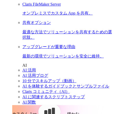
Claris FileMaker Server
オンプレミスでカスタム App を共有。
共有オプション
最適な方法でソリューションを共有するための選
択肢。
アップグレードが重要な理由
最新の環境でソリューションを安全に維持。
AI
AI 活用
AI 活用ブログ
10 分でスキルアップ（動画）
AI を体験するガイドブックとサンプルファイル
Claris コミュニティ（AI）
AI に関連するスクリプトステップ
AI 関数
カスタム App。
確かな