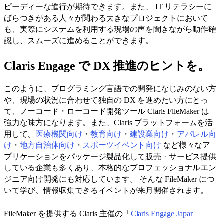
ピーディーな進行が期待できます。また、 IT リテラシーに
ばらつきがある人々が関わる大きなプロジェクトにおいて
も、実際にシステムを利用する現場の声を聞きながら動作確
認し、スムーズに進めることができます。
Claris Engage で DX 推進のヒントを。
このように、プログラミング言語での開発になじみのない方
や、現場の状況に合わせて独自の DX を進めたい方にとっ
て、ノーコード・ローコード開発ツール Claris FileMaker は
強力な味方になります。また、Claris プラットフォームを活
用して、
医療機関向け
・
教育向け
・
建設業向け
・
アパレル向
け
・
地方自治体向け
・
スポーツイベント向け
など様々なア
プリケーションをパッケージ製品化して販売・サービス提供
している企業も多くあり、本格的なプロフェッショナルエン
ジニア向け開発にも対応しています。 そんな FileMaker につ
いて学び、情報収集できるイベントが来月開催されます。
FileMaker を提供する Claris 主催の「
Claris Engage Japan