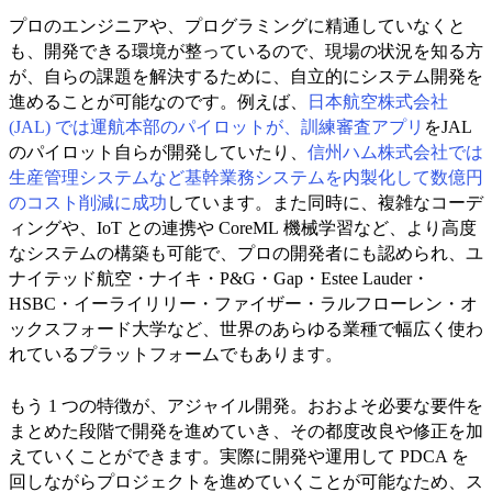
プロのエンジニアや、プログラミングに精通していなくと
も、開発できる環境が整っているので、現場の状況を知る方
が、自らの課題を解決するために、自立的にシステム開発を
進めることが可能なのです。例えば、
日本航空株式会社
(JAL) では運航本部のパイロットが、訓練審査アプリ
をJAL
のパイロット自らが開発していたり、
信州ハム株式会社では
生産管理システムなど基幹業務システムを内製化して数億円
のコスト削減に成功
しています。また同時に、複雑なコーデ
ィングや、IoT との連携や CoreML 機械学習など、より高度
なシステムの構築も可能で、プロの開発者にも認められ、ユ
ナイテッド航空・ナイキ・P&G・Gap・Estee Lauder・
HSBC・イーライリリー・ファイザー・ラルフローレン・オ
ックスフォード大学など、世界のあらゆる業種で幅広く使わ
れているプラットフォームでもあります。
もう 1 つの特徴が、アジャイル開発。おおよそ必要な要件を
まとめた段階で開発を進めていき、その都度改良や修正を加
えていくことができます。実際に開発や運用して PDCA を
回しながらプロジェクトを進めていくことが可能なため、ス