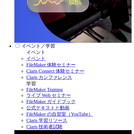
イベント／学習
イベント
イベント
FileMaker 体験セミナー
Claris Connect 体験セミナー
Claris カンファレンス
学習
FileMaker Training
ライブ Web セミナー
FileMaker ガイドブック
公式テキストと動画
FileMaker の自習室（YouTube）
Claris 学習リソース
Claris 技術者試験
Claris カンファレンス 2026
11月11日〜13日 東京・虎ノ