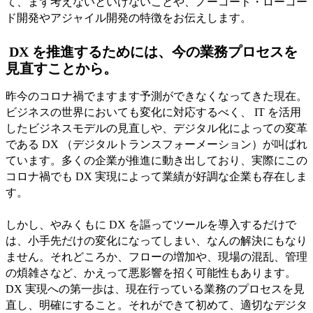
て、まず考えないといけないことや、ノーコード・ローコー
ド開発やアジャイル開発の特徴をお伝えします。
DX を推進するためには、今の業務プロセスを
見直すことから。
昨今のコロナ禍でますます予測ができなくなってきた現在。
ビジネスの世界においても変化に対応するべく、 IT を活用
したビジネスモデルの見直しや、デジタル化によっての変革
である DX （デジタルトランスフォーメーション）が叫ばれ
ています。多くの企業が推進に動き出しており、実際にこの
コロナ禍でも DX 実現によって業績が好調な企業も存在しま
す。
しかし、やみくもに DX を謳ってツールを導入するだけで
は、小手先だけの変化になってしまい、なんの解決にもなり
ません。それどころか、フローの増加や、現場の混乱、管理
の煩雑さなど、かえって悪影響を招く可能性もあります。
DX 実現への第一歩は、現在行っている業務のプロセスを見
直し、明確にすること。それができて初めて、適切なデジタ