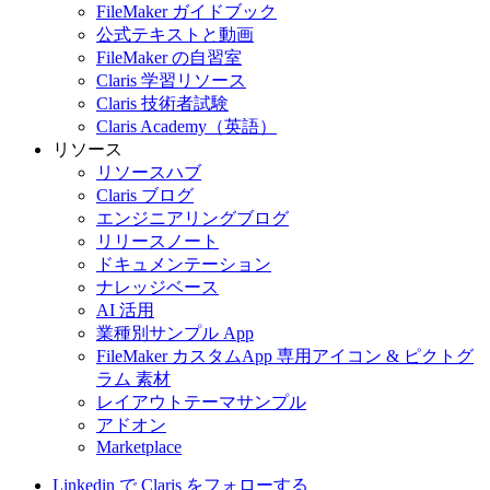
FileMaker ガイドブック
公式テキストと動画
FileMaker の自習室
Claris 学習リソース
Claris 技術者試験
Claris Academy（英語）
リソース
リソースハブ
Claris ブログ
エンジニアリングブログ
リリースノート
ドキュメンテーション
ナレッジベース
AI 活用
業種別サンプル App
FileMaker カスタムApp 専用アイコン & ピクトグ
ラム 素材
レイアウトテーマサンプル
アドオン
Marketplace
Linkedin で Claris をフォローする