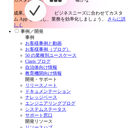
成果。
ビジネスニーズに合わせてカスタ
ム App を構築し、業務を効率化しましょう。
さらに詳
しく
事例／開発
事例
お客様事例と動画
お客様事例（ブログ）
50 の業種別ユースケース
Claris ブログ
自治体向け情報
教育機関向け情報
開発・サポート
リリースノート
ドキュメンテーション
ナレッジベース
エンジニアリングブログ
システムステータス
サポート窓口
開発リソース
リソースハブ