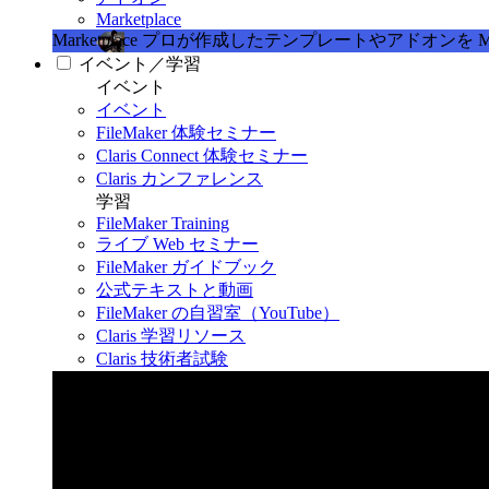
Marketplace
Marketplace
プロが作成したテンプレートやアドオンを Marke
イベント／学習
イベント
イベント
FileMaker 体験セミナー
Claris Connect 体験セミナー
Claris カンファレンス
学習
FileMaker Training
ライブ Web セミナー
FileMaker ガイドブック
公式テキストと動画
FileMaker の自習室（YouTube）
Claris 学習リソース
Claris 技術者試験
Claris カンファレンス 2026
11月11日〜13日 東京・