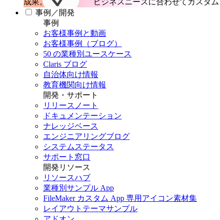
成果。
ビジネスニーズに合わせてカスタム 
事例／開発
事例
お客様事例と動画
お客様事例（ブログ）
50 の業種別ユースケース
Claris ブログ
自治体向け情報
教育機関向け情報
開発・サポート
リリースノート
ドキュメンテーション
ナレッジベース
エンジニアリングブログ
システムステータス
サポート窓口
開発リソース
リソースハブ
業種別サンプル App
FileMaker カスタム App 専用アイコン素材集
レイアウトテーマサンプル
アドオン