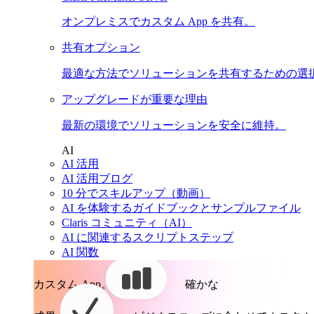
オンプレミスでカスタム App を共有。
共有オプション
最適な方法でソリューションを共有するための選
アップグレードが重要な理由
最新の環境でソリューションを安全に維持。
AI
AI 活用
AI 活用ブログ
10 分でスキルアップ（動画）
AI を体験するガイドブックとサンプルファイル
Claris コミュニティ（AI）
AI に関連するスクリプトステップ
AI 関数
カスタム App。
確かな