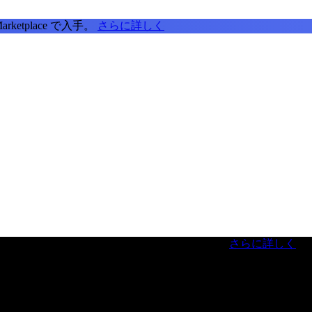
tplace で入手。
さらに詳しく
虎ノ門ヒルズフォーラム／参加無料（事前登録制）
さらに詳しく