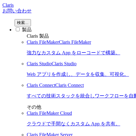
Claris
お問い合わせ
検索...
製品
Claris 製品
Claris FileMaker
Claris FileMaker
強力なカスタム App をローコードで構築。
Claris Studio
Claris Studio
Web アプリを作成し、データを収集、可視化。
Claris Connect
Claris Connect
すべての技術スタックを統合しワークフローを自
その他
Claris FileMaker Cloud
クラウドで手間なくカスタム App を共有。
Claris FileMaker Server