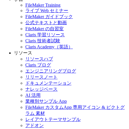
FileMaker Training
ライブ Web セミナー
FileMaker ガイドブック
公式テキストと動画
FileMaker の自習室
Claris 学習リソース
Claris 技術者試験
Claris Academy（英語）
リソース
リソースハブ
Claris ブログ
エンジニアリングブログ
リリースノート
ドキュメンテーション
ナレッジベース
AI 活用
業種別サンプル App
FileMaker カスタムApp 専用アイコン & ピクトグ
ラム 素材
レイアウトテーマサンプル
アドオン