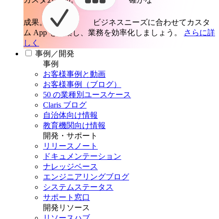
成果。
ビジネスニーズに合わせてカスタ
ム App を構築し、業務を効率化しましょう。
さらに詳
しく
事例／開発
事例
お客様事例と動画
お客様事例（ブログ）
50 の業種別ユースケース
Claris ブログ
自治体向け情報
教育機関向け情報
開発・サポート
リリースノート
ドキュメンテーション
ナレッジベース
エンジニアリングブログ
システムステータス
サポート窓口
開発リソース
リソースハブ