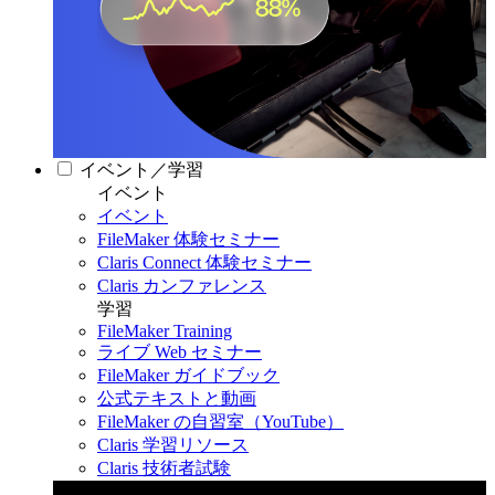
イベント／学習
イベント
イベント
FileMaker 体験セミナー
Claris Connect 体験セミナー
Claris カンファレンス
学習
FileMaker Training
ライブ Web セミナー
FileMaker ガイドブック
公式テキストと動画
FileMaker の自習室（YouTube）
Claris 学習リソース
Claris 技術者試験
Claris カンファレンス 2026
11月11日〜13日 東京・虎ノ