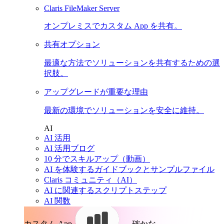
Claris FileMaker Server
オンプレミスでカスタム App を共有。
共有オプション
最適な方法でソリューションを共有するための選
択肢。
アップグレードが重要な理由
最新の環境でソリューションを安全に維持。
AI
AI 活用
AI 活用ブログ
10 分でスキルアップ（動画）
AI を体験するガイドブックとサンプルファイル
Claris コミュニティ（AI）
AI に関連するスクリプトステップ
AI 関数
カスタム App。
確かな