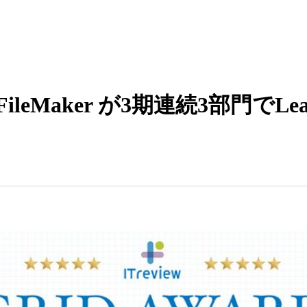
laris FileMaker が3期連続3部