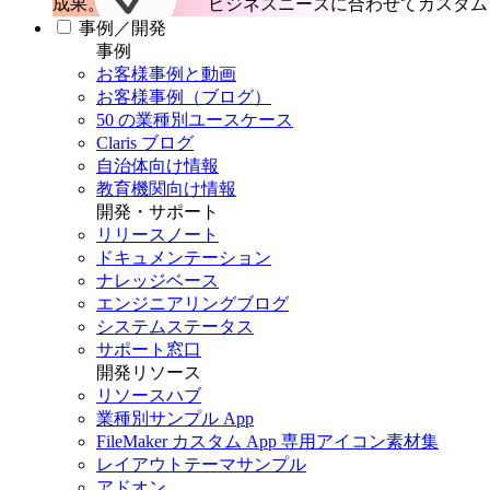
成果。
ビジネスニーズに合わせてカスタム 
事例／開発
事例
お客様事例と動画
お客様事例（ブログ）
50 の業種別ユースケース
Claris ブログ
自治体向け情報
教育機関向け情報
開発・サポート
リリースノート
ドキュメンテーション
ナレッジベース
エンジニアリングブログ
システムステータス
サポート窓口
開発リソース
リソースハブ
業種別サンプル App
FileMaker カスタム App 専用アイコン素材集
レイアウトテーマサンプル
アドオン