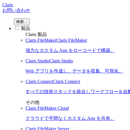
Claris
お問い合わせ
検索...
製品
Claris 製品
Claris FileMaker
Claris FileMaker
強力なカスタム App をローコードで構築。
Claris Studio
Claris Studio
Web アプリを作成し、データを収集、可視化。
Claris Connect
Claris Connect
すべての技術スタックを統合しワークフローを自
その他
Claris FileMaker Cloud
クラウドで手間なくカスタム App を共有。
Claris FileMaker Server