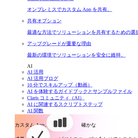
オンプレミスでカスタム App を共有。
共有オプション
最適な方法でソリューションを共有するための選
アップグレードが重要な理由
最新の環境でソリューションを安全に維持。
AI
AI 活用
AI 活用ブログ
10 分でスキルアップ（動画）
AI を体験するガイドブックとサンプルファイル
Claris コミュニティ（AI）
AI に関連するスクリプトステップ
AI 関数
カスタム App。
確かな