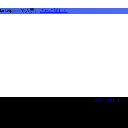
tplace で入手。
さらに詳しく
虎ノ門ヒルズフォーラム／参加無料（事前登録制）
さらに詳しく