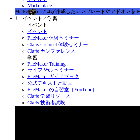
Marketplace
Marketplace
プロが作成したテンプレートやアドオンを Marke
イベント／学習
イベント
イベント
FileMaker 体験セミナー
Claris Connect 体験セミナー
Claris カンファレンス
学習
FileMaker Training
ライブ Web セミナー
FileMaker ガイドブック
公式テキストと動画
FileMaker の自習室（YouTube）
Claris 学習リソース
Claris 技術者試験
Claris カンファレンス 2026
11月11日〜13日 東京・