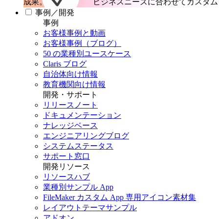
成果。
ビジネスニーズに合わせてカスタム 
事例／開発
事例
お客様事例と動画
お客様事例（ブログ）
50 の業種別ユースケース
Claris ブログ
自治体向け情報
教育機関向け情報
開発・サポート
リリースノート
ドキュメンテーション
ナレッジベース
エンジニアリングブログ
システムステータス
サポート窓口
開発リソース
リソースハブ
業種別サンプル App
FileMaker カスタム App 専用アイコン素材集
レイアウトテーマサンプル
アドオン