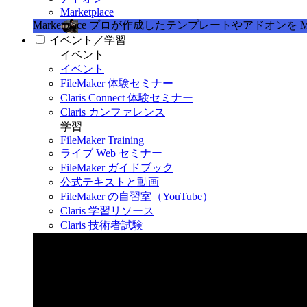
Marketplace
Marketplace
プロが作成したテンプレートやアドオンを Marke
イベント／学習
イベント
イベント
FileMaker 体験セミナー
Claris Connect 体験セミナー
Claris カンファレンス
学習
FileMaker Training
ライブ Web セミナー
FileMaker ガイドブック
公式テキストと動画
FileMaker の自習室（YouTube）
Claris 学習リソース
Claris 技術者試験
Claris カンファレンス 2026
11月11日〜13日 東京・