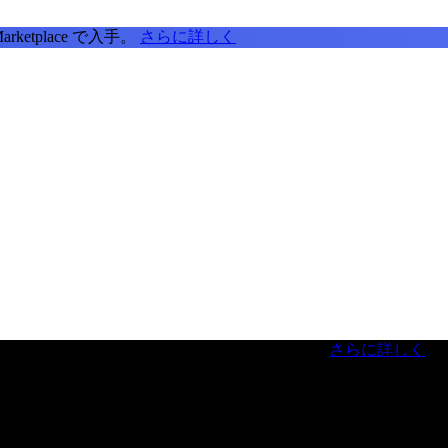
tplace で入手。
さらに詳しく
虎ノ門ヒルズフォーラム／参加無料（事前登録制）
さらに詳しく