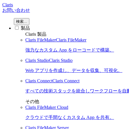
Claris
お問い合わせ
検索...
製品
Claris 製品
Claris FileMaker
Claris FileMaker
強力なカスタム App をローコードで構築。
Claris Studio
Claris Studio
Web アプリを作成し、データを収集、可視化。
Claris Connect
Claris Connect
すべての技術スタックを統合しワークフローを自
その他
Claris FileMaker Cloud
クラウドで手間なくカスタム App を共有。
Claris FileMaker Server