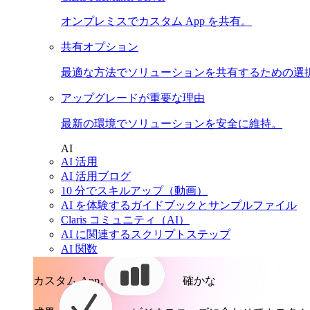
オンプレミスでカスタム App を共有。
共有オプション
最適な方法でソリューションを共有するための選
アップグレードが重要な理由
最新の環境でソリューションを安全に維持。
AI
AI 活用
AI 活用ブログ
10 分でスキルアップ（動画）
AI を体験するガイドブックとサンプルファイル
Claris コミュニティ（AI）
AI に関連するスクリプトステップ
AI 関数
カスタム App。
確かな