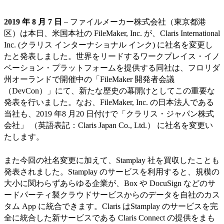
2019 年 8 月 7 日
– ファイルメーカー株式会社（東京都港
区）は本日、米国本社の FileMaker, Inc. が、Claris International
Inc. (クラリス インターナショナル インク) に社名を変更し
たと発表しました。世界をリードするワークプレイス・イノ
ベーション・プラットフォームを提供する同社は、フロリダ
州オーランドで開催中の「FileMaker 開発者会議
（DevCon）」にて、新たな歴史の幕開けとしてこの重要な
発表を行いました。なお、FileMaker, Inc. の日本法人である
当社も、2019 年8 月20 日付けで「クラリス・ジャパン株式
会社」 （英語表記：Claris Japan Co., Ltd.） に社名を変更い
たします。
また今回の社名変更に加えて、Stamplay 社を買収したことも
発表されました。Stamplay のサービスを利用すると、規模の
大小に関わらずあらゆる企業が、Box や DocuSign などのサ
ードパーティ製クラウドサービスからのデータを自社のカス
タム App に統合できます。Claris はStamplay のサービスを完
全に統合した新サービスである Claris Connect の提供をまも