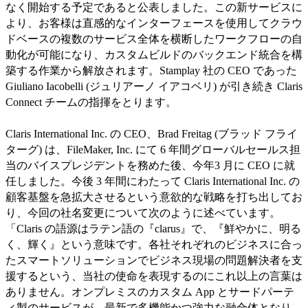
なく開始する予定であると公表しました。この新サービスに
より、お客様は直感的なインターフェースを使用してクラウ
ドベースの複数のサービス全体を横断したワークフローの自
動化が可能になり、カスタムビルドのバックエンド統合を構
築する作業から解放されます。Stamplay 社の CEO であった
Giuliano Iacobelli (ジュリアーノ イアコベリ) が引き続き Claris
Connect チームの指揮をとります。
Claris International Inc. の CEO、Brad Freitag (ブラッド フライ
ターグ) は、FileMaker, Inc. にて 6 年間グローバルセールス担
当のバイスプレジデントを務めた後、今年3 月に CEO に就
任しました。今後 3 年間にわたって Claris International Inc. の
顧客基盤を急拡大させるという意欲的な戦略を打ち出してお
り、今回の社名変更について次のように述べています。
「Claris の語源はラテン語の『clarus』で、『鮮やかに、明る
く、輝く』という意味です。各社それぞれのビジネスに合っ
たスマートソリューションでビジネス現場の問題解決者を支
援するという、当社の使命を表現するのにこれ以上の言葉は
ありません。オンプレミスのカスタム App とサードパーテ
ィ製のサービスが、最新で多機能かつ強力な融合体となり、