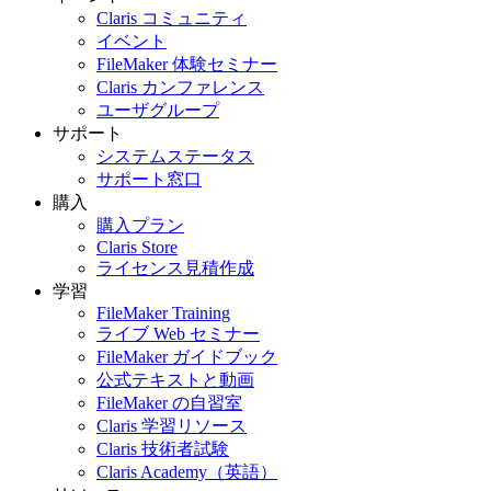
Claris コミュニティ
イベント
FileMaker 体験セミナー
Claris カンファレンス
ユーザグループ
サポート
システムステータス
サポート窓口
購入
購入プラン
Claris Store
ライセンス見積作成
学習
FileMaker Training
ライブ Web セミナー
FileMaker ガイドブック
公式テキストと動画
FileMaker の自習室
Claris 学習リソース
Claris 技術者試験
Claris Academy（英語）