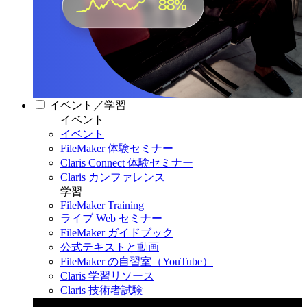
イベント／学習
イベント
イベント
FileMaker 体験セミナー
Claris Connect 体験セミナー
Claris カンファレンス
学習
FileMaker Training
ライブ Web セミナー
FileMaker ガイドブック
公式テキストと動画
FileMaker の自習室（YouTube）
Claris 学習リソース
Claris 技術者試験
Claris カンファレンス 2026
11月11日〜13日 東京・虎ノ