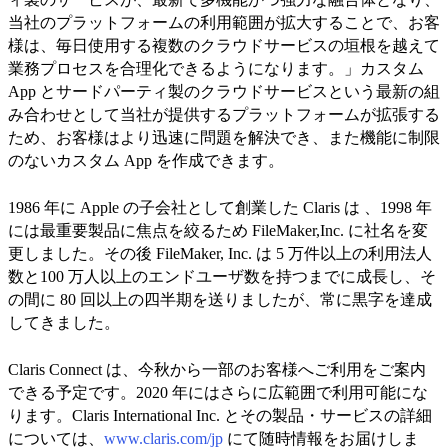
当社のプラットフォームの利用範囲が拡大することで、お客
様は、毎日使用する複数のクラウドサービスの垣根を越えて
業務プロセスを合理化できるようになります。」カスタム
App とサードパーティ製のクラウドサービスという最新の組
み合わせとして当社が提供するプラットフォームが拡張する
ため、お客様はより迅速に問題を解決でき、また機能に制限
のないカスタム App を作成できます。
1986 年に Apple の子会社として創業した Claris は 、1998 年
には最重要製品に焦点を絞るため FileMaker,Inc. に社名を変
更しました。その後 FileMaker, Inc. は 5 万件以上の利用法人
数と100 万人以上のエンドユーザ数を持つまでに成長し、そ
の間に 80 回以上の四半期を送りましたが、常に黒字を達成
してきました。
Claris Connect は、今秋から一部のお客様へご利用をご案内
できる予定です。2020 年にはさらに広範囲で利用可能にな
ります。Claris International Inc. とその製品・サービスの詳細
については、
www.claris.com/jp
にて随時情報をお届けしま