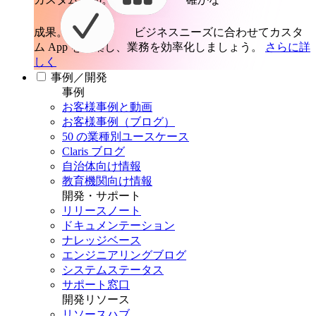
成果。
ビジネスニーズに合わせてカスタ
ム App を構築し、業務を効率化しましょう。
さらに詳
しく
事例／開発
事例
お客様事例と動画
お客様事例（ブログ）
50 の業種別ユースケース
Claris ブログ
自治体向け情報
教育機関向け情報
開発・サポート
リリースノート
ドキュメンテーション
ナレッジベース
エンジニアリングブログ
システムステータス
サポート窓口
開発リソース
リソースハブ