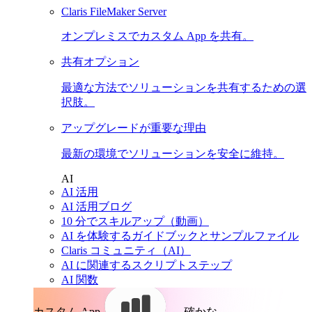
Claris FileMaker Server
オンプレミスでカスタム App を共有。
共有オプション
最適な方法でソリューションを共有するための選
択肢。
アップグレードが重要な理由
最新の環境でソリューションを安全に維持。
AI
AI 活用
AI 活用ブログ
10 分でスキルアップ（動画）
AI を体験するガイドブックとサンプルファイル
Claris コミュニティ（AI）
AI に関連するスクリプトステップ
AI 関数
カスタム App。
確かな