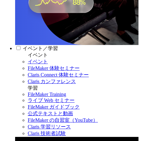
イベント／学習
イベント
イベント
FileMaker 体験セミナー
Claris Connect 体験セミナー
Claris カンファレンス
学習
FileMaker Training
ライブ Web セミナー
FileMaker ガイドブック
公式テキストと動画
FileMaker の自習室（YouTube）
Claris 学習リソース
Claris 技術者試験
Claris カンファレンス 2026
11月11日〜13日 東京・虎ノ