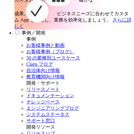
成果。
ビジネスニーズに合わせてカスタ
ム App を構築し、業務を効率化しましょう。
さらに詳
しく
事例／開発
事例
お客様事例と動画
お客様事例（ブログ）
50 の業種別ユースケース
Claris ブログ
自治体向け情報
教育機関向け情報
開発・サポート
リリースノート
ドキュメンテーション
ナレッジベース
エンジニアリングブログ
システムステータス
サポート窓口
開発リソース
リソースハブ