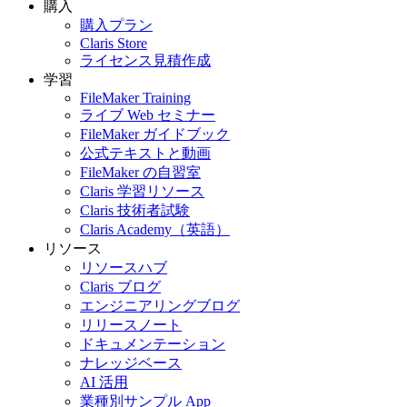
購入
購入プラン
Claris Store
ライセンス見積作成
学習
FileMaker Training
ライブ Web セミナー
FileMaker ガイドブック
公式テキストと動画
FileMaker の自習室
Claris 学習リソース
Claris 技術者試験
Claris Academy（英語）
リソース
リソースハブ
Claris ブログ
エンジニアリングブログ
リリースノート
ドキュメンテーション
ナレッジベース
AI 活用
業種別サンプル App