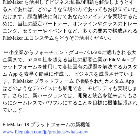
FileMaker を活用してビジネス現場の問題を解決しようとす
る人であれば、どのような立場の方であってもお役立ていた
だけます。課題解決に向けてあなたのアイデアを実現するた
めに、当社の認定パートナー、オンラインやクラスのトレー
ニング、セミナーやイベントなど、多くの要素で構成される
FileMaker エコシステムをどうぞご活用ください。」
中小企業からフォーチュン・グローバル500に選出される大
企業まで、52,000 社を超える当社の顧客企業が FileMaker プ
ラットフォームを使用して各社固有の課題を解決するカスタ
ム App を素早く簡単に作成し、ビジネスを成長させていま
す。FileMaker プラットフォームで構築されたカスタム App
はどのようなデバイスにも展開でき、モビリティも実現しま
す。さらに、新バージョンでは、開発と統合を従来よりもさ
らにシームレスでパワフルにすることを目標に機能拡張され
ています。
FileMaker 18 プラットフォームの新機能：
www.filemaker.com/jp/products/whats-new