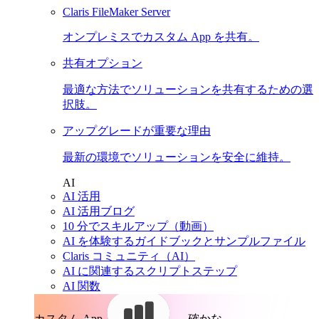
Claris FileMaker Server
オンプレミスでカスタム App を共有。
共有オプション
最適な方法でソリューションを共有するための選
択肢。
アップグレードが重要な理由
最新の環境でソリューションを安全に維持。
AI
AI 活用
AI 活用ブログ
10 分でスキルアップ（動画）
AI を体験するガイドブックとサンプルファイル
Claris コミュニティ（AI）
AI に関連するスクリプトステップ
AI 関数
カスタム App。
確かな